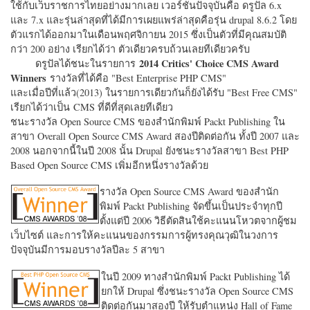
ใช้กับเว็บราชการไทยอย่างมากเลย เวอร์ชั่นปัจจุบันคือ ดรูปัล 6.x
และ 7.x และรุ่นล่าสุดที่ได้มีการเผยแพร่ล่าสุดคือรุ่น drupal 8.6.2 โดย
ตัวแรกได้ออกมาในเดือนพฤศจิกายน 2015 ซึ่งเป็นตัวที่มีคุณสมบัติ
กว่า 200 อย่าง เรียกได้ว่า ตัวเดียวครบถ้วนเลยทีเดียวครับ
2014 Critics' Choice CMS Award
ดรูปัลได้ชนะในรายการ
Winners
รางวัลที่ได้คือ "
Best Enterprise PHP CMS"
และเมื่อปีที่แล้ว(2013) ในรายการเดียวกันก็ยังได้รับ "
Best Free CMS"
เรียกได้ว่าเป็น CMS ที่ดีที่สุดเลยทีเดียว
ชนะรางวัล Open Source CMS ของสำนักพิมพ์ Packt Publishing ใน
สาขา Overall Open Source CMS Award สองปีติดต่อกัน ทั้งปี 2007 และ
2008 นอกจากนี้ในปี 2008 นั้น Drupal ยังชนะรางวัลสาขา Best PHP
Based Open Source CMS เพิ่มอีกหนึ่งรางวัลด้วย
รางวัล Open Source CMS Award ของสำนัก
พิมพ์ Packt Publishing จัดขึ้นเป็นประจำทุกปี
ตั้งแต่ปี 2006 วิธีตัดสินใช้คะแนนโหวตจากผู้ชม
เว็บไซต์ และการให้คะแนนของกรรมการผู้ทรงคุณวุฒิในวงการ
ปัจจุบันมีการมอบรางวัลปีละ 5 สาขา
ในปี 2009 ทางสำนักพิมพ์ Packt Publishing ได้
ยกให้ Drupal ซึ่งชนะรางวัล Open Source CMS
ติดต่อกันมาสองปี ให้รับตำแหน่ง Hall of Fame