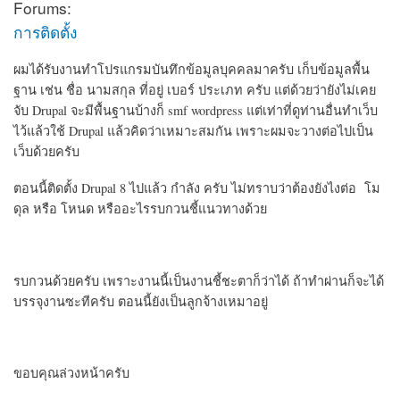
Forums:
การติดตั้ง
ผมได้รับงานทำโปรแกรมบันทึกข้อมูลบุคคลมาครับ เก็บข้อมูลพื้น
ฐาน เช่น ชื่อ นามสกุล ที่อยู่ เบอร์ ประเภท ครับ แต่ด้วยว่ายังไม่เคย
จับ Drupal จะมีพื้นฐานบ้างก็ smf wordpress แต่เท่าที่ดูท่านอื่นทำเว็บ
ไว้แล้วใช้ Drupal แล้วคิดว่าเหมาะสมกัน เพราะผมจะวางต่อไปเป็น
เว็บด้วยครับ
ตอนนี้ติดตั้ง Drupal 8 ไปแล้ว กำลัง ครับ ไม่ทราบว่าต้องยังไงต่อ โม
ดุล หรือ โหนด หรืออะไรรบกวนชี้แนวทางด้วย
รบกวนด้วยครับ เพราะงานนี้เป็นงานชี้ชะตาก็ว่าได้ ถ้าทำผ่านก็จะได้
บรรจุงานซะทีครับ ตอนนี้ยังเป็นลูกจ้างเหมาอยู่
ขอบคุณล่วงหน้าครับ