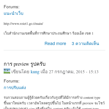
Forums:
แนะนำเว็บ
http://www.roiet1.go.t/main/
เว็บสำนักงานเขตพื้นที่การศึกษาประถมศึกษา ร้อยเอ็ด เขต 1
about roiet1.go.th
Read more
3 ความคิดเห็น
การ preview รูปครับ
เขียนโดย
kung
เมื่อ 27 กรกฎาคม, 2015 - 15:13
Forums:
การปรับแต่ง
รบกวนสอบถามผู้รู้ด้วยครับเกี่ยวกับรูปที่ได้มีการสร้าง content type
ขึ้นมาใหม่ครับ เวลาอัพโหลดรูปขึ้นไป ในหน้าแรกที่ preview จะโชว์
เป็นรูปขนาดเท่า size จริงที่อยู่ใน content ครับ
(ถ้าใช้ content type