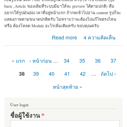
basic ,Article
ของเดิมที่ระบบมีมาให้จะ preview ได้ตามปกติ)
คือ
อยากให้รูปมันย่อเวลาที่อยู่หน้าแรก ถ้ากดเข้าไปอ่าน content รูปก็จะ
แสดงภาพตามขนาดปกติครับ ไม่ทราบว่าจะต้องไปแก้ไขตรงไหน
หรือ ต้องโหลด Module อะไรเพิ่มเติมครับ ขอบคุณครับ
about การ preview รูปครับ
Read more
4 ความคิดเห็น
« แรก
‹ หน้าก่อน
…
34
35
36
37
หน้า
38
39
40
41
42
…
ถัดไป ›
หน้าสุดท้าย »
User login
ชื่อผู้ใช้งาน
*