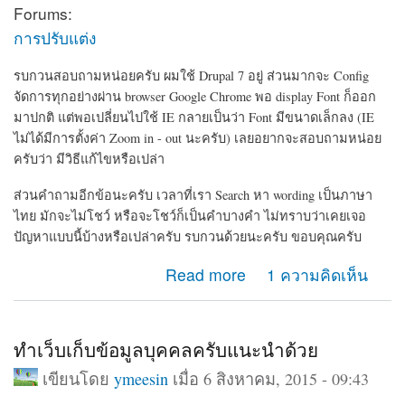
Forums:
การปรับแต่ง
รบกวนสอบถามหน่อยครับ ผมใช้ Drupal 7 อยู่ ส่วนมากจะ Config
จัดการทุกอย่างผ่าน browser Google Chrome พอ display Font ก็ออก
มาปกติ แต่พอเปลี่ยนไปใช้ IE กลายเป็นว่า Font มีขนาดเล็กลง (IE
ไม่ได้มีการตั้งค่า Zoom in - out นะครับ) เลยอยากจะสอบถามหน่อย
ครับว่า มีวิธีแก้ไขหรือเปล่า
ส่วนคำถามอีกข้อนะครับ เวลาที่เรา Search หา wording เป็นภาษา
ไทย มักจะไม่โชว์ หรือจะโชว์ก็เป็นคำบางคำ ไม่ทราบว่าเคยเจอ
ปัญหาแบบนี้บ้างหรือเปล่าครับ รบกวนด้วยนะครับ ขอบคุณครับ
about ขนาด Font display ในแต่ละ browser และการ
Read more
1 ความคิดเห็น
Search เป็นภาษาไทย
ทำเว็บเก็บข้อมูลบุคคลครับแนะนำด้วย
เขียนโดย
ymeesin
เมื่อ 6 สิงหาคม, 2015 - 09:43