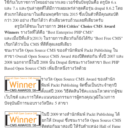
ใช้กับเว็บราชการไทยอย่างมากเลย เวอร์ชั่นปัจจุบันคือ ดรูปัล 6.x
และ 7.x และรุ่นล่าสุดที่ได้มีการเผยแพร่ล่าสุดคือรุ่น drupal 8.6.2 โดย
ตัวแรกได้ออกมาในเดือนพฤศจิกายน 2015 ซึ่งเป็นตัวที่มีคุณสมบัติ
กว่า 200 อย่าง เรียกได้ว่า ตัวเดียวครบถ้วนเลยทีเดียวครับ
2014 Critics' Choice CMS Award
ดรูปัลได้ชนะในรายการ
Winners
รางวัลที่ได้คือ "
Best Enterprise PHP CMS"
และเมื่อปีที่แล้ว(2013) ในรายการเดียวกันก็ยังได้รับ "
Best Free CMS"
เรียกได้ว่าเป็น CMS ที่ดีที่สุดเลยทีเดียว
ชนะรางวัล Open Source CMS ของสำนักพิมพ์ Packt Publishing ใน
สาขา Overall Open Source CMS Award สองปีติดต่อกัน ทั้งปี 2007 และ
2008 นอกจากนี้ในปี 2008 นั้น Drupal ยังชนะรางวัลสาขา Best PHP
Based Open Source CMS เพิ่มอีกหนึ่งรางวัลด้วย
รางวัล Open Source CMS Award ของสำนัก
พิมพ์ Packt Publishing จัดขึ้นเป็นประจำทุกปี
ตั้งแต่ปี 2006 วิธีตัดสินใช้คะแนนโหวตจากผู้ชม
เว็บไซต์ และการให้คะแนนของกรรมการผู้ทรงคุณวุฒิในวงการ
ปัจจุบันมีการมอบรางวัลปีละ 5 สาขา
ในปี 2009 ทางสำนักพิมพ์ Packt Publishing ได้
ยกให้ Drupal ซึ่งชนะรางวัล Open Source CMS
ติดต่อกันมาสองปี ให้รับตำแหน่ง Hall of Fame