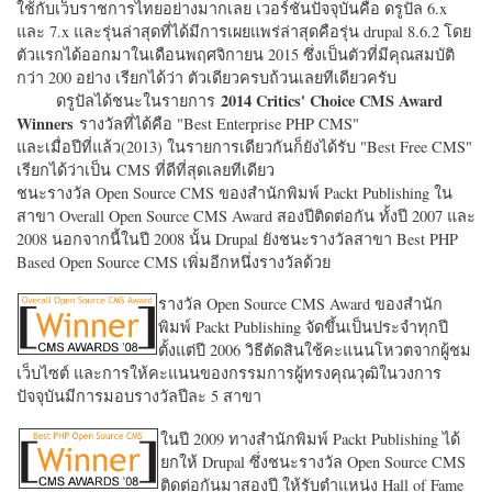
ใช้กับเว็บราชการไทยอย่างมากเลย เวอร์ชั่นปัจจุบันคือ ดรูปัล 6.x
และ 7.x และรุ่นล่าสุดที่ได้มีการเผยแพร่ล่าสุดคือรุ่น drupal 8.6.2 โดย
ตัวแรกได้ออกมาในเดือนพฤศจิกายน 2015 ซึ่งเป็นตัวที่มีคุณสมบัติ
กว่า 200 อย่าง เรียกได้ว่า ตัวเดียวครบถ้วนเลยทีเดียวครับ
2014 Critics' Choice CMS Award
ดรูปัลได้ชนะในรายการ
Winners
รางวัลที่ได้คือ "
Best Enterprise PHP CMS"
และเมื่อปีที่แล้ว(2013) ในรายการเดียวกันก็ยังได้รับ "
Best Free CMS"
เรียกได้ว่าเป็น CMS ที่ดีที่สุดเลยทีเดียว
ชนะรางวัล Open Source CMS ของสำนักพิมพ์ Packt Publishing ใน
สาขา Overall Open Source CMS Award สองปีติดต่อกัน ทั้งปี 2007 และ
2008 นอกจากนี้ในปี 2008 นั้น Drupal ยังชนะรางวัลสาขา Best PHP
Based Open Source CMS เพิ่มอีกหนึ่งรางวัลด้วย
รางวัล Open Source CMS Award ของสำนัก
พิมพ์ Packt Publishing จัดขึ้นเป็นประจำทุกปี
ตั้งแต่ปี 2006 วิธีตัดสินใช้คะแนนโหวตจากผู้ชม
เว็บไซต์ และการให้คะแนนของกรรมการผู้ทรงคุณวุฒิในวงการ
ปัจจุบันมีการมอบรางวัลปีละ 5 สาขา
ในปี 2009 ทางสำนักพิมพ์ Packt Publishing ได้
ยกให้ Drupal ซึ่งชนะรางวัล Open Source CMS
ติดต่อกันมาสองปี ให้รับตำแหน่ง Hall of Fame