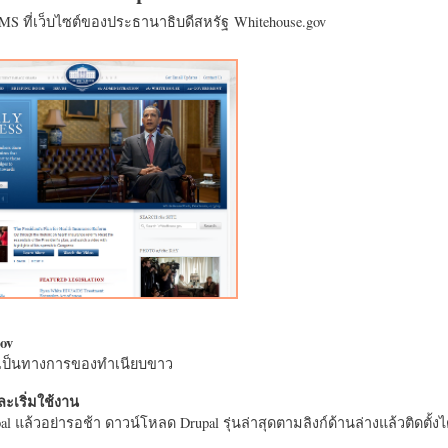
CMS ที่เว็บไซต์ของประธานาธิบดีสหรัฐ Whitehouse.gov
ov
างเป็นทางการของทำเนียบขาว
ะเริ่มใช้งาน
l แล้วอย่ารอช้า ดาวน์โหลด Drupal รุ่นล่าสุดตามลิงก์ด้านล่างแล้วติดตั้งได