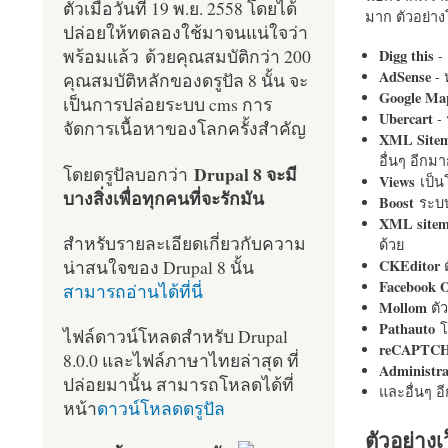
ตัวเมื่อวันที่ 19 พ.ย. 2558 โดยได้
มาก ตัวอย่างโ
ปล่อยให้ทดลองใช้มาจนแน่ใจว่า
พร้อมแล้ว ด้วยคุณสมบัติกว่า 200
Digg this
- 
AdSense
- 
คุณสมบัติหลักของดรูปัล 8 นั้น จะ
Google Ma
เป็นการปล่อยระบบ cms การ
Ubercart
- 
จัดการเนื้อหาของโลกครั้งสำคัญ
XML Site
อื่นๆ อีก
Drupal 8 จะมี
โดยดรูปัลบอกว่า
Views
เป็
บางสิ่งเพื่อทุกคนที่จะรักมัน
Boost
ระบบ
XML site
สำหรับรายละเอียดเกี่ยวกับความ
ด้วย
น่าสนใจของ Drupal 8 นั้น
CKEditor
ต
Facebook 
สามารถอ่านได้ที่นี่
Mollom
ตั
Pathauto
โ
ไฟล์ดาวน์โหลดสำหรับ Drupal
reCAPTC
8.0.0 และไฟล์ภาษาไทยล่าสุด ที่
Administr
ปล่อยมานั้น สามารถโหลดได้ที่
และอื่นๆ 
หน้า
ดาวน์โหลดดรูปัล
ตัวอย่างเ