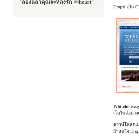
ลองแล้วคุณจะหลงรัก
"
"
Drupal เป็น 
Whitehouse.g
เว็บไซต์อย่
ดาวน์โหลดแล
ถ้าสนใจ Drupa