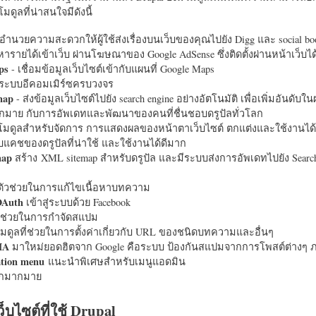
มดูลที่น่าสนใจมีดังนี้
อำนวยความสะดวกให้ผู้ใช้ส่งเรื่องบนเว็บของคุณไปยัง Digg และ social bo
หารายได้เข้าเว็บ ผ่านโฆษณาของ Google AdSense ซึ่งติดตั้งผ่านหน้าเว็บ
ps
- เชื่อมข้อมูลเว็บไซต์เข้ากับแผนที่ Google Maps
ระบบอีคอมเมิร์ซครบวงจร
map
- ส่งข้อมูลเว็บไซต์ไปยัง search engine อย่างอัตโนมัติ เพื่อเพิ่มอันดั
มากมาย กับการอัพเดทและพัฒนาของคนที่ชื่นชอบดรูปัลทั่วโลก
นโมดูลสำหรับจัดการ การแสดงผลของหน้าตาเว็บไซต์ ตกแต่งและใช้งานได้
แคชของดรูปัลที่น่าใช้ และใช้งานได้ดีมาก
map
สร้าง XML sitemap สำหรับดรูปัล และมีระบบส่งการอัพเดทไปยัง Search
ัวช่วยในการแก้ไขเนื้อหาบทความ
OAuth
เข้าสู่ระบบด้วย Facebook
วช่วยในการกำจัดสแปม
มดูลที่ช่วยในการตั้งค่าเกี่ยวกับ URL ของชนิดบทความและอื่นๆ
HA
มาใหม่ยอดฮิตจาก Google คือระบบ ป้องกันสแปมจากการโพสต์ต่างๆ ภ
ation menu
แนะนำพิเศษสำหรับเมนูแอดมิน
อีกมากมาย
ว็บไซต์ที่ใช้ Drupal