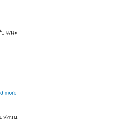
ับ เเนะ
เนะนำหน่อย
d more
ัน สงวน