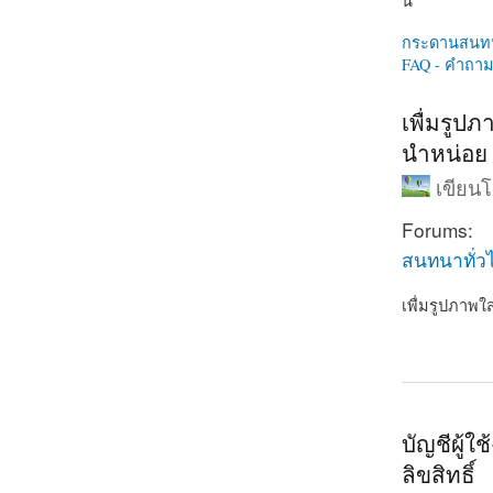
นี่
กระดานสนท
FAQ - คำถามท
เพื่มรูป
นำหน่อย
เขียน
Forums:
สนทนาทั่ว
เพื่มรูปภาพใ
about เพื่ม
บัญชีผู้
ลิขสิทธิ์