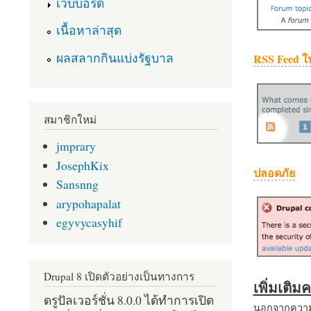
เว็บบอร์ด
เนื้อหาล่าสุด
ผลสลากกินแบ่งรัฐบาล
RSS Feed ใ
สมาชิกใหม่
jmprary
JosephKix
ปลอดภัย
Sansnng
arypohapalat
egyvycasyhif
Drupal 8 เปิดตัวอย่างเป็นทางการ
เพิ่มเติ
ดรูปัลเวอร์ชั่น 8.0.0 ได้ทำการเปิด
นอกจากความส