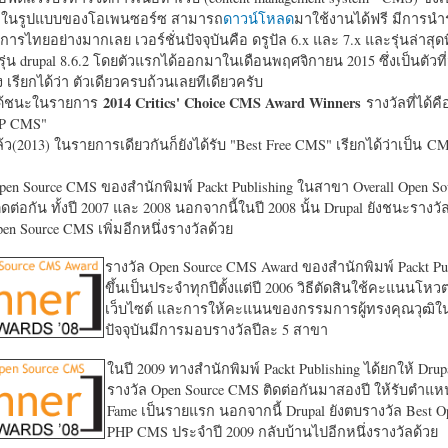
หาในรูปแบบของโอเพนซอร์ซ สามารถ
ดาวน์โหลด
มาใช้งานได้ฟรี มีการนำ
การไทยอย่างมากเลย เวอร์ชั่นปัจจุบันคือ ดรูปัล 6.x และ 7.x และรุ่นล่าสุดท
รุ่น drupal 8.6.2 โดยตัวแรกได้ออกมาในเดือนพฤศจิกายน 2015 ซึ่งเป็นตัวที่
ง เรียกได้ว่า ตัวเดียวครบถ้วนเลยทีเดียวครับ
2014 Critics' Choice CMS Award Winners
้ชนะในรายการ
รางวัลที่ได้คื
HP CMS"
แล้ว(2013) ในรายการเดียวกันก็ยังได้รับ "
Best Free CMS" เรียกได้ว่าเป็น CMS 
en Source CMS ของสำนักพิมพ์ Packt Publishing ในสาขา Overall Open S
ดต่อกัน ทั้งปี 2007 และ 2008 นอกจากนี้ในปี 2008 นั้น Drupal ยังชนะรางว
en Source CMS เพิ่มอีกหนึ่งรางวัลด้วย
รางวัล Open Source CMS Award ของสำนักพิมพ์ Packt Pub
ขึ้นเป็นประจำทุกปีตั้งแต่ปี 2006 วิธีตัดสินใช้คะแนนโหว
เว็บไซต์ และการให้คะแนนของกรรมการผู้ทรงคุณวุฒิ
ปัจจุบันมีการมอบรางวัลปีละ 5 สาขา
ในปี 2009 ทางสำนักพิมพ์ Packt Publishing ได้ยกให้ Drup
รางวัล Open Source CMS ติดต่อกันมาสองปี ให้รับตำแหน่
Fame เป็นรายแรก นอกจากนี้ Drupal ยังตบรางวัล Best O
PHP CMS ประจำปี 2009 กลับบ้านไปอีกหนึ่งรางวัลด้วย