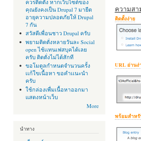
ควรติดตั้ง หากเว็บไซต์ของ
ความสามา
คุณยังคงเป็น Drupal 7 มายืด
อายุความปลอดภัยให้ Drupal
ติดตั้งง่าย
7 กัน
สวัสดีเพื่อนชาว Drupal ครับ
พยามติดตั่งหลายวันละ Social
open ไช้เเทนเฟสบุคได้เลย
ครับ ติดตั่งไม่ได้สักที
URL อ่านง่
ขอโมดูลกำหนดจำนวนครั้ง
เเก้ใขเนื้อหา ขอคำเเนะนำ
ครับ
ใช้กล่องเพื่มเนื้อหาออกมา
แสดงหน้าเว็บ
More
พร้อมสำหรั
นำทาง