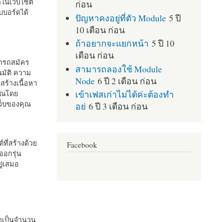
กในเว็บไซต์
ก่อน
บอร์ดได้
ปัญหาคงอยู่ที่ตัว Module
5 ปี
10 เดือน ก่อน
ถ้าอยากจะแยกหน้า
5 ปี 10
เดือน ก่อน
มารถสมัคร
สามารถลองใช้ Module
มัติ ความ
Node
6 ปี 2 เดือน ก่อน
สร้างเนื้อหา
เข้าเฟสเก่าไม่ได้ค่ะต้องทำ
คุณโดย
เว็บของคุณ
อย่
6 ปี 3 เดือน ก่อน
ที่สร้างด้วย
Facebook
ออกรุ่น
ู่เสมอ
กเป็นจำนวน