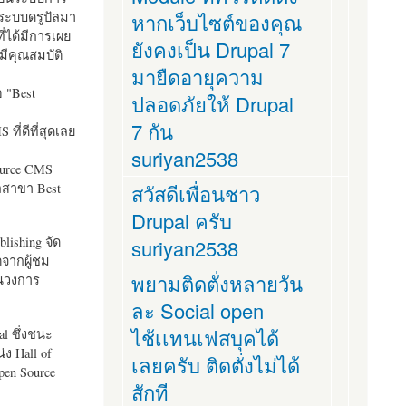
ระบบดรูปัลมา
หากเว็บไซต์ของคุณ
ี่ได้มีการเผย
ยังคงเป็น Drupal 7
มีคุณสมบัติ
มายืดอายุความ
อ "
Best
ปลอดภัยให้ Drupal
7 กัน
ที่ดีที่สุดเลย
suriyan2538
ource CMS
ัลสาขา Best
สวัสดีเพื่อนชาว
Drupal ครับ
lishing จัด
suriyan2538
ตจากผู้ชม
พยามติดตั่งหลายวัน
ในวงการ
ละ Social open
ไช้เเทนเฟสบุคได้
al ซึ่งชนะ
ง Hall of
เลยครับ ติดตั่งไม่ได้
pen Source
สักที