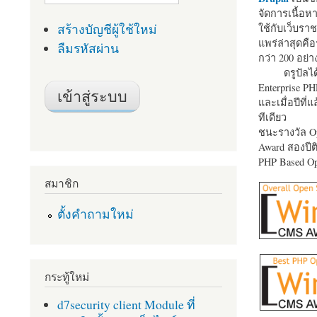
จัดการเนื้อ
สร้างบัญชีผู้ใช้ใหม่
ใช้กับเว็บราช
แพร่ล่าสุดคือ
ลืมรหัสผ่าน
กว่า 200 อย่า
ดรูปัลได
Enterprise P
และเมื่อปีที่
ทีเดียว
ชนะรางวัล Op
Award สองปีติ
PHP Based Op
สมาชิก
ตั้งคำถามใหม่
กระทู้ใหม่
d7security client Module ที่