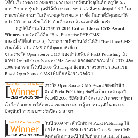
ใช้กับเว็บราชการไทยอย่างมากเลย เวอร์ชั่นปัจจุบันคือ ดรูปัล 6.x
และ 7.x และรุ่นล่าสุดที่ได้มีการเผยแพร่ล่าสุดคือรุ่น drupal 8.6.2 โดย
ตัวแรกได้ออกมาในเดือนพฤศจิกายน 2015 ซึ่งเป็นตัวที่มีคุณสมบัติ
กว่า 200 อย่าง เรียกได้ว่า ตัวเดียวครบถ้วนเลยทีเดียวครับ
2014 Critics' Choice CMS Award
ดรูปัลได้ชนะในรายการ
Winners
รางวัลที่ได้คือ "
Best Enterprise PHP CMS"
และเมื่อปีที่แล้ว(2013) ในรายการเดียวกันก็ยังได้รับ "
Best Free CMS"
เรียกได้ว่าเป็น CMS ที่ดีที่สุดเลยทีเดียว
ชนะรางวัล Open Source CMS ของสำนักพิมพ์ Packt Publishing ใน
สาขา Overall Open Source CMS Award สองปีติดต่อกัน ทั้งปี 2007 และ
2008 นอกจากนี้ในปี 2008 นั้น Drupal ยังชนะรางวัลสาขา Best PHP
Based Open Source CMS เพิ่มอีกหนึ่งรางวัลด้วย
รางวัล Open Source CMS Award ของสำนัก
พิมพ์ Packt Publishing จัดขึ้นเป็นประจำทุกปี
ตั้งแต่ปี 2006 วิธีตัดสินใช้คะแนนโหวตจากผู้ชม
เว็บไซต์ และการให้คะแนนของกรรมการผู้ทรงคุณวุฒิในวงการ
ปัจจุบันมีการมอบรางวัลปีละ 5 สาขา
ในปี 2009 ทางสำนักพิมพ์ Packt Publishing ได้
ยกให้ Drupal ซึ่งชนะรางวัล Open Source CMS
ติดต่อกันมาสองปี ให้รับตำแหน่ง Hall of Fame