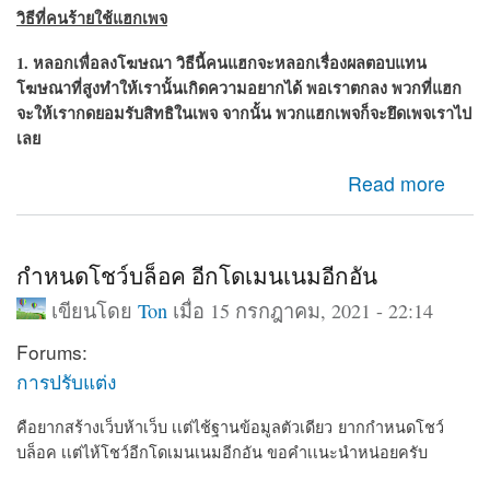
วิธีที่คนร้ายใช้แฮกเพจ
1. หลอกเพื่อลงโฆษณา วิธีนี้คนแฮกจะหลอกเรื่องผลตอบแทน
โฆษณาที่สูงทำให้เรานั้นเกิดความอยากได้ พอเราตกลง พวกที่แฮก
จะให้เรากดยอมรับสิทธิในเพจ จากนั้น พวก
แฮกเพจ
ก็จะยึดเพจเราไป
เลย
about เพจถูกแฮ็ก กู้เพจคืน วิธีกูเพจที่ถูกแฮก
Read more
กำหนดโชว์บล็อค อีกโดเมนเนมอีกอัน
เขียนโดย
Ton
เมื่อ 15 กรกฎาคม, 2021 - 22:14
Forums:
การปรับแต่ง
คือยากสร้างเว็บห้าเว็บ เเต่ไช้ฐานข้อมูลตัวเดียว ยากกำหนดโชว์
บล็อค เเต่ไห้โชว์อีกโดเมนเนมอีกอัน ขอคำเเนะนำหน่อยครับ