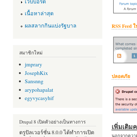
เว็บบอร์ด
เนื้อหาล่าสุด
ผลสลากกินแบ่งรัฐบาล
RSS Feed ใ
สมาชิกใหม่
jmprary
JosephKix
ปลอดภัย
Sansnng
arypohapalat
egyvycasyhif
Drupal 8 เปิดตัวอย่างเป็นทางการ
เพิ่มเติ
ดรูปัลเวอร์ชั่น 8.0.0 ได้ทำการเปิด
นอกจากความส