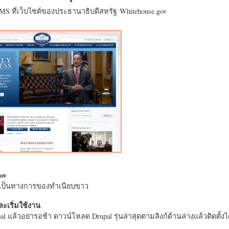
CMS ที่เว็บไซต์ของประธานาธิบดีสหรัฐ Whitehouse.gov
ov
างเป็นทางการของทำเนียบขาว
ะเริ่มใช้งาน
l แล้วอย่ารอช้า ดาวน์โหลด Drupal รุ่นล่าสุดตามลิงก์ด้านล่างแล้วติดตั้งได