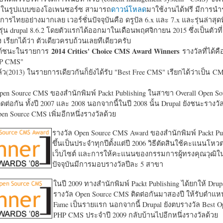
หาในรูปแบบของโอเพนซอร์ซ สามารถ
ดาวน์โหลด
มาใช้งานได้ฟรี มีการนำ
การไทยอย่างมากเลย เวอร์ชั่นปัจจุบันคือ ดรูปัล 6.x และ 7.x และรุ่นล่าสุดท
รุ่น drupal 8.6.2 โดยตัวแรกได้ออกมาในเดือนพฤศจิกายน 2015 ซึ่งเป็นตัวที่
ง เรียกได้ว่า ตัวเดียวครบถ้วนเลยทีเดียวครับ
2014 Critics' Choice CMS Award Winners
้ชนะในรายการ
รางวัลที่ได้คื
HP CMS"
แล้ว(2013) ในรายการเดียวกันก็ยังได้รับ "
Best Free CMS" เรียกได้ว่าเป็น CMS 
en Source CMS ของสำนักพิมพ์ Packt Publishing ในสาขา Overall Open S
ดต่อกัน ทั้งปี 2007 และ 2008 นอกจากนี้ในปี 2008 นั้น Drupal ยังชนะรางว
en Source CMS เพิ่มอีกหนึ่งรางวัลด้วย
รางวัล Open Source CMS Award ของสำนักพิมพ์ Packt Pub
ขึ้นเป็นประจำทุกปีตั้งแต่ปี 2006 วิธีตัดสินใช้คะแนนโหว
เว็บไซต์ และการให้คะแนนของกรรมการผู้ทรงคุณวุฒิ
ปัจจุบันมีการมอบรางวัลปีละ 5 สาขา
ในปี 2009 ทางสำนักพิมพ์ Packt Publishing ได้ยกให้ Drup
รางวัล Open Source CMS ติดต่อกันมาสองปี ให้รับตำแหน่
Fame เป็นรายแรก นอกจากนี้ Drupal ยังตบรางวัล Best O
PHP CMS ประจำปี 2009 กลับบ้านไปอีกหนึ่งรางวัลด้วย