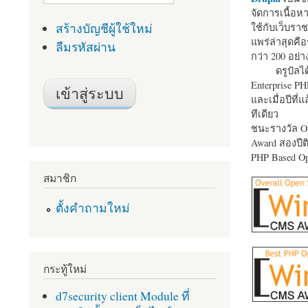
จัดการเนื้อ
สร้างบัญชีผู้ใช้ใหม่
ใช้กับเว็บราช
แพร่ล่าสุดคือ
ลืมรหัสผ่าน
กว่า 200 อย่า
ดรูปัลได
Enterprise P
และเมื่อปีที่
ทีเดียว
ชนะรางวัล Op
Award สองปีติ
PHP Based Op
สมาชิก
ตั้งคำถามใหม่
กระทู้ใหม่
d7security client Module ที่