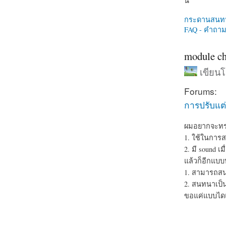
นี่
กระดานสนท
FAQ - คำถามท
module ch
เขียน
Forums:
การปรับแต่
ผมอยากจะทราบ
1. ใช้ในกา
2. มี sound เ
แล้วก็อีกแบบ
1. สามารถสน
2. สนทนาเป็น
ขอแค่แบบไดแบ
about modul