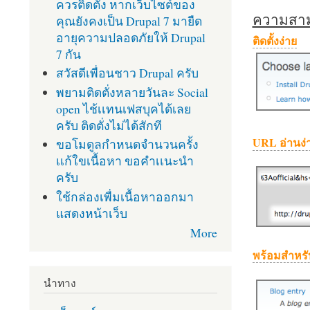
ควรติดตั้ง หากเว็บไซต์ของ
ความสามา
คุณยังคงเป็น Drupal 7 มายืด
อายุความปลอดภัยให้ Drupal
ติดตั้งง่าย
7 กัน
สวัสดีเพื่อนชาว Drupal ครับ
พยามติดตั่งหลายวันละ Social
open ไช้เเทนเฟสบุคได้เลย
ครับ ติดตั่งไม่ได้สักที
URL อ่านง่
ขอโมดูลกำหนดจำนวนครั้ง
เเก้ใขเนื้อหา ขอคำเเนะนำ
ครับ
ใช้กล่องเพื่มเนื้อหาออกมา
แสดงหน้าเว็บ
More
พร้อมสำหรั
นำทาง