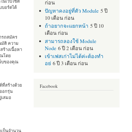
กในเว็บไซต์
ก่อน
บอร์ดได้
ปัญหาคงอยู่ที่ตัว Module
5 ปี
10 เดือน ก่อน
ถ้าอยากจะแยกหน้า
5 ปี 10
เดือน ก่อน
มารถสมัคร
สามารถลองใช้ Module
มัติ ความ
Node
6 ปี 2 เดือน ก่อน
สร้างเนื้อหา
เข้าเฟสเก่าไม่ได้ค่ะต้องทำ
คุณโดย
เว็บของคุณ
อย่
6 ปี 3 เดือน ก่อน
ที่สร้างด้วย
Facebook
ออกรุ่น
ู่เสมอ
กเป็นจำนวน