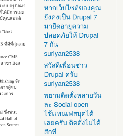
ระบบดรูปัลมา
หากเว็บไซต์ของคุณ
ี่ได้มีการเผย
ยังคงเป็น Drupal 7
มีคุณสมบัติ
มายืดอายุความ
อ "
Best
ปลอดภัยให้ Drupal
7 กัน
ที่ดีที่สุดเลย
suriyan2538
ource CMS
ัลสาขา Best
สวัสดีเพื่อนชาว
Drupal ครับ
lishing จัด
suriyan2538
ตจากผู้ชม
พยามติดตั่งหลายวัน
ในวงการ
ละ Social open
ไช้เเทนเฟสบุคได้
al ซึ่งชนะ
ง Hall of
เลยครับ ติดตั่งไม่ได้
pen Source
สักที