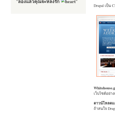
ลองแล้วคุณจะหลงรัก
"
"
Drupal เป็น 
Whitehouse.g
เว็บไซต์อย่
ดาวน์โหลดแล
ถ้าสนใจ Drupa