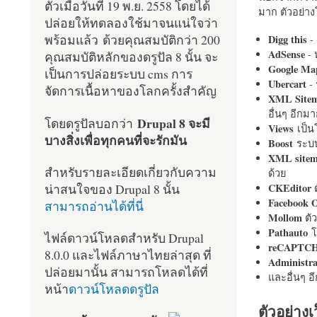
ตัวเมื่อวันที่ 19 พ.ย. 2558 โดยได้
มาก ตัวอย่างโ
ปล่อยให้ทดลองใช้มาจนแน่ใจว่า
พร้อมแล้ว ด้วยคุณสมบัติกว่า 200
Digg this
- 
AdSense
- 
คุณสมบัติหลักของดรูปัล 8 นั้น จะ
Google Ma
เป็นการปล่อยระบบ cms การ
Ubercart
- 
จัดการเนื้อหาของโลกครั้งสำคัญ
XML Site
อื่นๆ อีก
Drupal 8 จะมี
โดยดรูปัลบอกว่า
Views
เป็
บางสิ่งเพื่อทุกคนที่จะรักมัน
Boost
ระบบ
XML site
สำหรับรายละเอียดเกี่ยวกับความ
ด้วย
น่าสนใจของ Drupal 8 นั้น
CKEditor
ต
Facebook 
สามารถอ่านได้ที่นี่
Mollom
ตั
Pathauto
โ
ไฟล์ดาวน์โหลดสำหรับ Drupal
reCAPTC
8.0.0 และไฟล์ภาษาไทยล่าสุด ที่
Administr
ปล่อยมานั้น สามารถโหลดได้ที่
และอื่นๆ 
หน้า
ดาวน์โหลดดรูปัล
ตัวอย่างเ