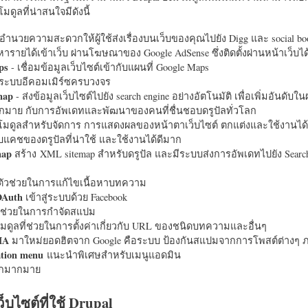
มดูลที่น่าสนใจมีดังนี้
อำนวยความสะดวกให้ผู้ใช้ส่งเรื่องบนเว็บของคุณไปยัง Digg และ social bo
หารายได้เข้าเว็บ ผ่านโฆษณาของ Google AdSense ซึ่งติดตั้งผ่านหน้าเว็บ
ps
- เชื่อมข้อมูลเว็บไซต์เข้ากับแผนที่ Google Maps
ระบบอีคอมเมิร์ซครบวงจร
map
- ส่งข้อมูลเว็บไซต์ไปยัง search engine อย่างอัตโนมัติ เพื่อเพิ่มอันดั
มากมาย กับการอัพเดทและพัฒนาของคนที่ชื่นชอบดรูปัลทั่วโลก
นโมดูลสำหรับจัดการ การแสดงผลของหน้าตาเว็บไซต์ ตกแต่งและใช้งานได้
แคชของดรูปัลที่น่าใช้ และใช้งานได้ดีมาก
map
สร้าง XML sitemap สำหรับดรูปัล และมีระบบส่งการอัพเดทไปยัง Search
ัวช่วยในการแก้ไขเนื้อหาบทความ
OAuth
เข้าสู่ระบบด้วย Facebook
วช่วยในการกำจัดสแปม
มดูลที่ช่วยในการตั้งค่าเกี่ยวกับ URL ของชนิดบทความและอื่นๆ
HA
มาใหม่ยอดฮิตจาก Google คือระบบ ป้องกันสแปมจากการโพสต์ต่างๆ ภ
ation menu
แนะนำพิเศษสำหรับเมนูแอดมิน
อีกมากมาย
ว็บไซต์ที่ใช้ Drupal