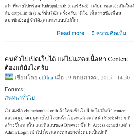
เก่า ที่หายไปพร้อมกับdrupal.in.th (เวอร์ชั่น6) กลับมาขอแจ้งเกิดใหม่
กับ drupal.in.th (เวอร์ชั่น7)อีกครั้งครับ. ดีใจ..เห็นรายชื่อเพื่อน
สมาชิกยังอยู่ จำได้.(สนทนาแบบไม่กั๊ก)
about ฝากเว็บไซต์ สไตล์แนวโรงเรียน ด้วยDrupal7
Read more
5 ความคิดเห็น
คนทั่วไปเปิดเว็บได้ แต่ไม่แสดงเนื้อหา Content
ต้องแก้ยังไงครับ
เขียนโดย
ctfthai
เมื่อ 19 พฤษภาคม, 2015 - 14:50
Forums:
สนทนาทั่วไป
เว็บผมชื่อ chumchonthai.or.th ถ้าใครเข้าเว็บนี้ จะไม่มีหน้า content
และเมนูบางเมนูหายไป โดยหน้าเว็บจะแสดงแต่หน้า block ต่าง ๆ ที่
สร้างขึ้นเท่านั้น และที่แถบของ Browser ขึ้นว่า Access denied แต่ถ้า
Admin Login เข้าไป ก็จะแสดงทุกอย่างทั้งหมดเป็นปกติ