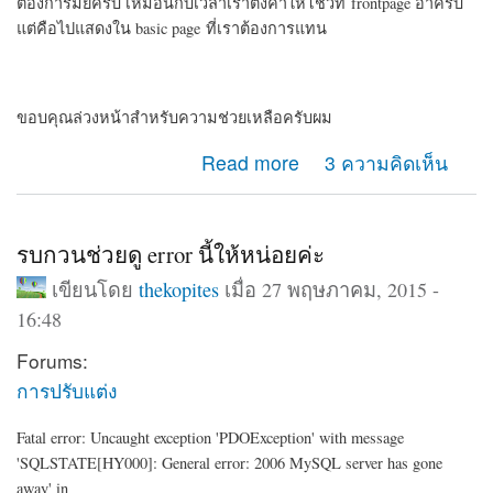
ต้องการมั้ยครับ เหมือนกับเวลาเราตั้งค่าให้โชว์ที่ frontpage อ่าครับ
แต่คือไปแสดงใน basic page ที่เราต้องการแทน
ขอบคุณล่วงหน้าสำหรับความช่วยเหลือครับผม
about Article กับ Basic Page
Read more
3 ความคิดเห็น
รบกวนช่วยดู error นี้ให้หน่อยค่ะ
เขียนโดย
thekopites
เมื่อ 27 พฤษภาคม, 2015 -
16:48
Forums:
การปรับแต่ง
Fatal error: Uncaught exception 'PDOException' with message
'SQLSTATE[HY000]: General error: 2006 MySQL server has gone
away' in