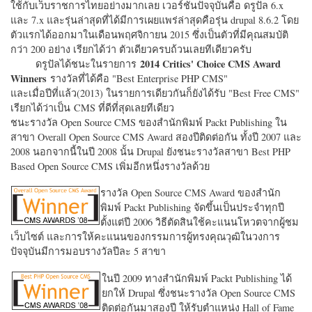
ใช้กับเว็บราชการไทยอย่างมากเลย เวอร์ชั่นปัจจุบันคือ ดรูปัล 6.x
และ 7.x และรุ่นล่าสุดที่ได้มีการเผยแพร่ล่าสุดคือรุ่น drupal 8.6.2 โดย
ตัวแรกได้ออกมาในเดือนพฤศจิกายน 2015 ซึ่งเป็นตัวที่มีคุณสมบัติ
กว่า 200 อย่าง เรียกได้ว่า ตัวเดียวครบถ้วนเลยทีเดียวครับ
2014 Critics' Choice CMS Award
ดรูปัลได้ชนะในรายการ
Winners
รางวัลที่ได้คือ "
Best Enterprise PHP CMS"
และเมื่อปีที่แล้ว(2013) ในรายการเดียวกันก็ยังได้รับ "
Best Free CMS"
เรียกได้ว่าเป็น CMS ที่ดีที่สุดเลยทีเดียว
ชนะรางวัล Open Source CMS ของสำนักพิมพ์ Packt Publishing ใน
สาขา Overall Open Source CMS Award สองปีติดต่อกัน ทั้งปี 2007 และ
2008 นอกจากนี้ในปี 2008 นั้น Drupal ยังชนะรางวัลสาขา Best PHP
Based Open Source CMS เพิ่มอีกหนึ่งรางวัลด้วย
รางวัล Open Source CMS Award ของสำนัก
พิมพ์ Packt Publishing จัดขึ้นเป็นประจำทุกปี
ตั้งแต่ปี 2006 วิธีตัดสินใช้คะแนนโหวตจากผู้ชม
เว็บไซต์ และการให้คะแนนของกรรมการผู้ทรงคุณวุฒิในวงการ
ปัจจุบันมีการมอบรางวัลปีละ 5 สาขา
ในปี 2009 ทางสำนักพิมพ์ Packt Publishing ได้
ยกให้ Drupal ซึ่งชนะรางวัล Open Source CMS
ติดต่อกันมาสองปี ให้รับตำแหน่ง Hall of Fame