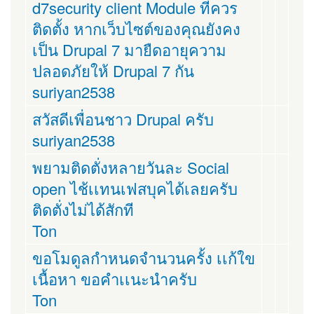
d7security client Module ที่ควร
ติดตั้ง หากเว็บไซต์ของคุณยังคง
เป็น Drupal 7 มายืดอายุความ
ปลอดภัยให้ Drupal 7 กัน
suriyan2538
สวัสดีเพื่อนชาว Drupal ครับ
suriyan2538
พยามติดตั่งหลายวันละ Social
open ไช้เเทนเฟสบุคได้เลยครับ
ติดตั่งไม่ได้สักที
Ton
ขอโมดูลกำหนดจำนวนครั้ง เเก้ใข
เนื้อหา ขอคำเเนะนำครับ
Ton