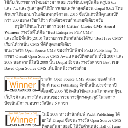
ใช้กับเว็บราชการไทยอย่างมากเลย เวอร์ชั่นปัจจุบันคือ ดรูปัล 6.x
และ 7.x และรุ่นล่าสุดที่ได้มีการเผยแพร่ล่าสุดคือรุ่น drupal 8.6.2 โดย
ตัวแรกได้ออกมาในเดือนพฤศจิกายน 2015 ซึ่งเป็นตัวที่มีคุณสมบัติ
กว่า 200 อย่าง เรียกได้ว่า ตัวเดียวครบถ้วนเลยทีเดียวครับ
2014 Critics' Choice CMS Award
ดรูปัลได้ชนะในรายการ
Winners
รางวัลที่ได้คือ "
Best Enterprise PHP CMS"
และเมื่อปีที่แล้ว(2013) ในรายการเดียวกันก็ยังได้รับ "
Best Free CMS"
เรียกได้ว่าเป็น CMS ที่ดีที่สุดเลยทีเดียว
ชนะรางวัล Open Source CMS ของสำนักพิมพ์ Packt Publishing ใน
สาขา Overall Open Source CMS Award สองปีติดต่อกัน ทั้งปี 2007 และ
2008 นอกจากนี้ในปี 2008 นั้น Drupal ยังชนะรางวัลสาขา Best PHP
Based Open Source CMS เพิ่มอีกหนึ่งรางวัลด้วย
รางวัล Open Source CMS Award ของสำนัก
พิมพ์ Packt Publishing จัดขึ้นเป็นประจำทุกปี
ตั้งแต่ปี 2006 วิธีตัดสินใช้คะแนนโหวตจากผู้ชม
เว็บไซต์ และการให้คะแนนของกรรมการผู้ทรงคุณวุฒิในวงการ
ปัจจุบันมีการมอบรางวัลปีละ 5 สาขา
ในปี 2009 ทางสำนักพิมพ์ Packt Publishing ได้
ยกให้ Drupal ซึ่งชนะรางวัล Open Source CMS
ติดต่อกันมาสองปี ให้รับตำแหน่ง Hall of Fame