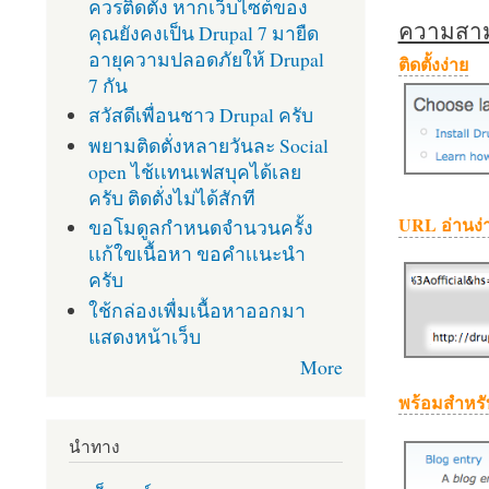
ควรติดตั้ง หากเว็บไซต์ของ
ความสามา
คุณยังคงเป็น Drupal 7 มายืด
อายุความปลอดภัยให้ Drupal
ติดตั้งง่าย
7 กัน
สวัสดีเพื่อนชาว Drupal ครับ
พยามติดตั่งหลายวันละ Social
open ไช้เเทนเฟสบุคได้เลย
ครับ ติดตั่งไม่ได้สักที
URL อ่านง่
ขอโมดูลกำหนดจำนวนครั้ง
เเก้ใขเนื้อหา ขอคำเเนะนำ
ครับ
ใช้กล่องเพื่มเนื้อหาออกมา
แสดงหน้าเว็บ
More
พร้อมสำหรั
นำทาง