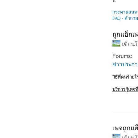
นี่
กระดานสนท
FAQ - คำถามท
ถูกแฮ็กเพ
เขียน
Forums:
ข่าวประก
วิธีที่คนร้าย
บริการกู้เพจท
about ถูกแฮ็
เพจถูกแฮ็
เขียน