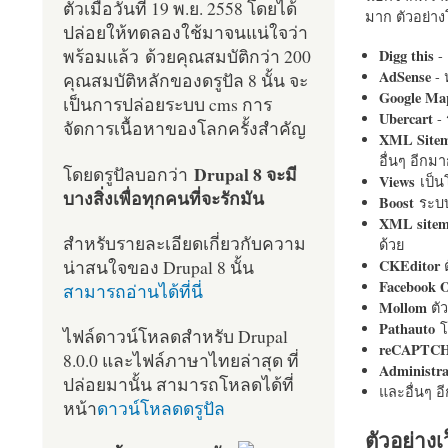
ตัวเมื่อวันที่ 19 พ.ย. 2558 โดยได้
มาก ตัวอย่างโ
ปล่อยให้ทดลองใช้มาจนแน่ใจว่า
พร้อมแล้ว ด้วยคุณสมบัติกว่า 200
Digg this
- 
AdSense
- 
คุณสมบัติหลักของดรูปัล 8 นั้น จะ
Google Ma
เป็นการปล่อยระบบ cms การ
Ubercart
- 
จัดการเนื้อหาของโลกครั้งสำคัญ
XML Site
อื่นๆ อีก
Drupal 8 จะมี
โดยดรูปัลบอกว่า
Views
เป็
บางสิ่งเพื่อทุกคนที่จะรักมัน
Boost
ระบบ
XML site
สำหรับรายละเอียดเกี่ยวกับความ
ด้วย
น่าสนใจของ Drupal 8 นั้น
CKEditor
ต
Facebook 
สามารถอ่านได้ที่นี่
Mollom
ตั
Pathauto
โ
ไฟล์ดาวน์โหลดสำหรับ Drupal
reCAPTC
8.0.0 และไฟล์ภาษาไทยล่าสุด ที่
Administr
ปล่อยมานั้น สามารถโหลดได้ที่
และอื่นๆ 
หน้า
ดาวน์โหลดดรูปัล
ตัวอย่างเ