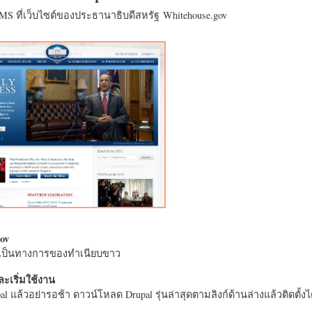
CMS ที่เว็บไซต์ของประธานาธิบดีสหรัฐ Whitehouse.gov
ov
างเป็นทางการของทำเนียบขาว
ะเริ่มใช้งาน
l แล้วอย่ารอช้า ดาวน์โหลด Drupal รุ่นล่าสุดตามลิงก์ด้านล่างแล้วติดตั้งได