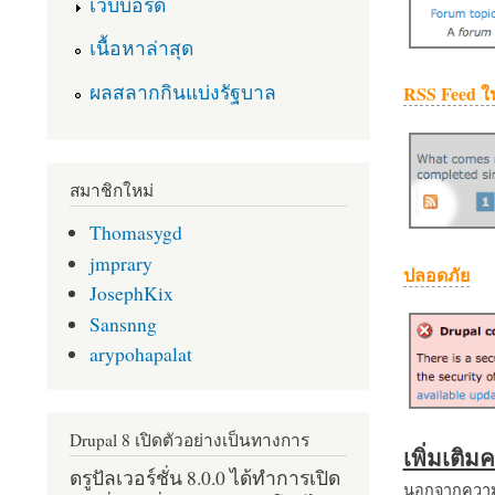
เว็บบอร์ด
เนื้อหาล่าสุด
ผลสลากกินแบ่งรัฐบาล
RSS Feed ใ
สมาชิกใหม่
Thomasygd
jmprary
ปลอดภัย
JosephKix
Sansnng
arypohapalat
Drupal 8 เปิดตัวอย่างเป็นทางการ
เพิ่มเติ
ดรูปัลเวอร์ชั่น 8.0.0 ได้ทำการเปิด
นอกจากความส