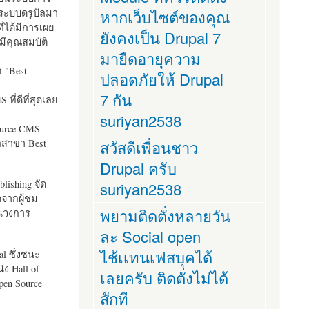
ระบบดรูปัลมา
หากเว็บไซต์ของคุณ
ี่ได้มีการเผย
ยังคงเป็น Drupal 7
มีคุณสมบัติ
มายืดอายุความ
อ "
Best
ปลอดภัยให้ Drupal
7 กัน
ที่ดีที่สุดเลย
suriyan2538
ource CMS
ัลสาขา Best
สวัสดีเพื่อนชาว
Drupal ครับ
lishing จัด
suriyan2538
ตจากผู้ชม
พยามติดตั่งหลายวัน
ในวงการ
ละ Social open
ไช้เเทนเฟสบุคได้
al ซึ่งชนะ
ง Hall of
เลยครับ ติดตั่งไม่ได้
pen Source
สักที