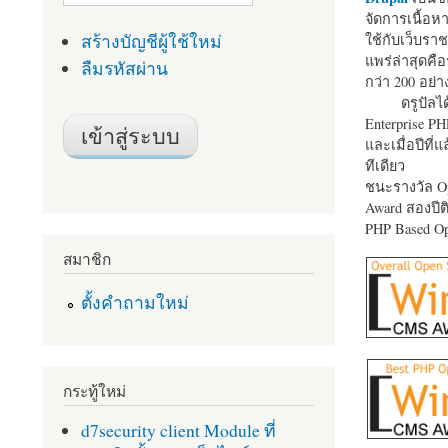
จัดการเนื้อ
สร้างบัญชีผู้ใช้ใหม่
ใช้กับเว็บราช
แพร่ล่าสุดคือ
ลืมรหัสผ่าน
กว่า 200 อย่า
ดรูปัลได
Enterprise P
และเมื่อปีที่
ทีเดียว
ชนะรางวัล Op
Award สองปีติ
PHP Based Op
สมาชิก
ตั้งคำถามใหม่
กระทู้ใหม่
d7security client Module ที่