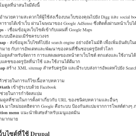
มดูลที่น่าสนใจมีดังนี้
อำนวยความสะดวกให้ผู้ใช้ส่งเรื่องบนเว็บของคุณไปยัง Digg และ social bo
หารายได้เข้าเว็บ ผ่านโฆษณาของ Google AdSense ซึ่งติดตั้งผ่านหน้าเว็บ
ps
- เชื่อมข้อมูลเว็บไซต์เข้ากับแผนที่ Google Maps
ระบบอีคอมเมิร์ซครบวงจร
map
- ส่งข้อมูลเว็บไซต์ไปยัง search engine อย่างอัตโนมัติ เพื่อเพิ่มอันดั
มากมาย กับการอัพเดทและพัฒนาของคนที่ชื่นชอบดรูปัลทั่วโลก
นโมดูลสำหรับจัดการ การแสดงผลของหน้าตาเว็บไซต์ ตกแต่งและใช้งานได้
แคชของดรูปัลที่น่าใช้ และใช้งานได้ดีมาก
map
สร้าง XML sitemap สำหรับดรูปัล และมีระบบส่งการอัพเดทไปยัง Search
ัวช่วยในการแก้ไขเนื้อหาบทความ
OAuth
เข้าสู่ระบบด้วย Facebook
วช่วยในการกำจัดสแปม
มดูลที่ช่วยในการตั้งค่าเกี่ยวกับ URL ของชนิดบทความและอื่นๆ
HA
มาใหม่ยอดฮิตจาก Google คือระบบ ป้องกันสแปมจากการโพสต์ต่างๆ ภ
ation menu
แนะนำพิเศษสำหรับเมนูแอดมิน
อีกมากมาย
ว็บไซต์ที่ใช้ Drupal