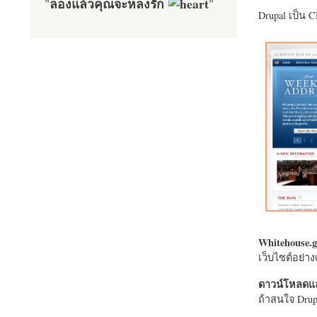
ลองแล้วคุณจะหลงรัก
"
"
Drupal เป็น 
Whitehouse.g
เว็บไซต์อย่
ดาวน์โหลดแล
ถ้าสนใจ Drupa