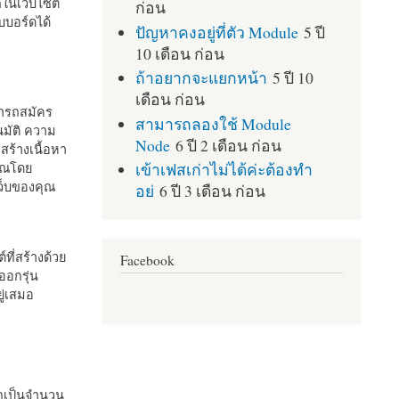
กในเว็บไซต์
ก่อน
บอร์ดได้
ปัญหาคงอยู่ที่ตัว Module
5 ปี
10 เดือน ก่อน
ถ้าอยากจะแยกหน้า
5 ปี 10
เดือน ก่อน
มารถสมัคร
สามารถลองใช้ Module
มัติ ความ
Node
6 ปี 2 เดือน ก่อน
สร้างเนื้อหา
เข้าเฟสเก่าไม่ได้ค่ะต้องทำ
คุณโดย
เว็บของคุณ
อย่
6 ปี 3 เดือน ก่อน
ที่สร้างด้วย
Facebook
ออกรุ่น
ู่เสมอ
กเป็นจำนวน