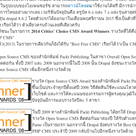
หาในรูปแบบของโอเพนซอร์ซ สามารถ
ดาวน์โหลด
มาใช้งานได้ฟรี มีการนำ
การไทยอย่างมากเลย เวอร์ชั่นปัจจุบันคือ ดรูปัล 6.x และ 7.x และรุ่นล่าสุดท
รุ่น drupal 8.6.2 โดยตัวแรกได้ออกมาในเดือนพฤศจิกายน 2015 ซึ่งเป็นตัวที่
ง เรียกได้ว่า ตัวเดียวครบถ้วนเลยทีเดียวครับ
2014 Critics' Choice CMS Award Winners
้ชนะในรายการ
รางวัลที่ได้คื
HP CMS"
แล้ว(2013) ในรายการเดียวกันก็ยังได้รับ "
Best Free CMS" เรียกได้ว่าเป็น CMS 
en Source CMS ของสำนักพิมพ์ Packt Publishing ในสาขา Overall Open S
ดต่อกัน ทั้งปี 2007 และ 2008 นอกจากนี้ในปี 2008 นั้น Drupal ยังชนะรางว
en Source CMS เพิ่มอีกหนึ่งรางวัลด้วย
รางวัล Open Source CMS Award ของสำนักพิมพ์ Packt Pub
ขึ้นเป็นประจำทุกปีตั้งแต่ปี 2006 วิธีตัดสินใช้คะแนนโหว
เว็บไซต์ และการให้คะแนนของกรรมการผู้ทรงคุณวุฒิ
ปัจจุบันมีการมอบรางวัลปีละ 5 สาขา
ในปี 2009 ทางสำนักพิมพ์ Packt Publishing ได้ยกให้ Drup
รางวัล Open Source CMS ติดต่อกันมาสองปี ให้รับตำแหน่
Fame เป็นรายแรก นอกจากนี้ Drupal ยังตบรางวัล Best O
PHP CMS ประจำปี 2009 กลับบ้านไปอีกหนึ่งรางวัลด้วย