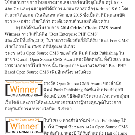
ใช้กับเว็บราชการไทยอย่างมากเลย เวอร์ชั่นปัจจุบันคือ ดรูปัล 6.x
และ 7.x และรุ่นล่าสุดที่ได้มีการเผยแพร่ล่าสุดคือรุ่น drupal 8.6.2 โดย
ตัวแรกได้ออกมาในเดือนพฤศจิกายน 2015 ซึ่งเป็นตัวที่มีคุณสมบัติ
กว่า 200 อย่าง เรียกได้ว่า ตัวเดียวครบถ้วนเลยทีเดียวครับ
2014 Critics' Choice CMS Award
ดรูปัลได้ชนะในรายการ
Winners
รางวัลที่ได้คือ "
Best Enterprise PHP CMS"
และเมื่อปีที่แล้ว(2013) ในรายการเดียวกันก็ยังได้รับ "
Best Free CMS"
เรียกได้ว่าเป็น CMS ที่ดีที่สุดเลยทีเดียว
ชนะรางวัล Open Source CMS ของสำนักพิมพ์ Packt Publishing ใน
สาขา Overall Open Source CMS Award สองปีติดต่อกัน ทั้งปี 2007 และ
2008 นอกจากนี้ในปี 2008 นั้น Drupal ยังชนะรางวัลสาขา Best PHP
Based Open Source CMS เพิ่มอีกหนึ่งรางวัลด้วย
รางวัล Open Source CMS Award ของสำนัก
พิมพ์ Packt Publishing จัดขึ้นเป็นประจำทุกปี
ตั้งแต่ปี 2006 วิธีตัดสินใช้คะแนนโหวตจากผู้ชม
เว็บไซต์ และการให้คะแนนของกรรมการผู้ทรงคุณวุฒิในวงการ
ปัจจุบันมีการมอบรางวัลปีละ 5 สาขา
ในปี 2009 ทางสำนักพิมพ์ Packt Publishing ได้
ยกให้ Drupal ซึ่งชนะรางวัล Open Source CMS
ติดต่อกันมาสองปี ให้รับตำแหน่ง Hall of Fame