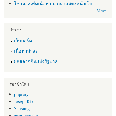
ใช้กล่องเพื่มเนื้อหาออกมาแสดงหน้าเว็บ
More
นำทาง
เว็บบอร์ด
เนื้อหาล่าสุด
ผลสลากกินแบ่งรัฐบาล
สมาชิกใหม่
jmprary
JosephKix
Sansnng
arypohapalat