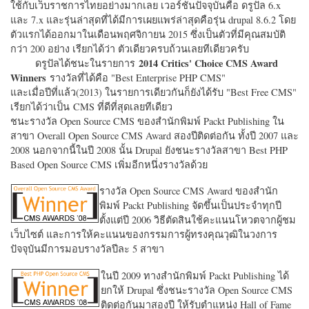
ใช้กับเว็บราชการไทยอย่างมากเลย เวอร์ชั่นปัจจุบันคือ ดรูปัล 6.x
และ 7.x และรุ่นล่าสุดที่ได้มีการเผยแพร่ล่าสุดคือรุ่น drupal 8.6.2 โดย
ตัวแรกได้ออกมาในเดือนพฤศจิกายน 2015 ซึ่งเป็นตัวที่มีคุณสมบัติ
กว่า 200 อย่าง เรียกได้ว่า ตัวเดียวครบถ้วนเลยทีเดียวครับ
2014 Critics' Choice CMS Award
ดรูปัลได้ชนะในรายการ
Winners
รางวัลที่ได้คือ "
Best Enterprise PHP CMS"
และเมื่อปีที่แล้ว(2013) ในรายการเดียวกันก็ยังได้รับ "
Best Free CMS"
เรียกได้ว่าเป็น CMS ที่ดีที่สุดเลยทีเดียว
ชนะรางวัล Open Source CMS ของสำนักพิมพ์ Packt Publishing ใน
สาขา Overall Open Source CMS Award สองปีติดต่อกัน ทั้งปี 2007 และ
2008 นอกจากนี้ในปี 2008 นั้น Drupal ยังชนะรางวัลสาขา Best PHP
Based Open Source CMS เพิ่มอีกหนึ่งรางวัลด้วย
รางวัล Open Source CMS Award ของสำนัก
พิมพ์ Packt Publishing จัดขึ้นเป็นประจำทุกปี
ตั้งแต่ปี 2006 วิธีตัดสินใช้คะแนนโหวตจากผู้ชม
เว็บไซต์ และการให้คะแนนของกรรมการผู้ทรงคุณวุฒิในวงการ
ปัจจุบันมีการมอบรางวัลปีละ 5 สาขา
ในปี 2009 ทางสำนักพิมพ์ Packt Publishing ได้
ยกให้ Drupal ซึ่งชนะรางวัล Open Source CMS
ติดต่อกันมาสองปี ให้รับตำแหน่ง Hall of Fame