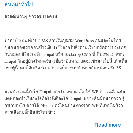
สนทนาทั่วไป
สวัสดีเพื่อนๆ ชาวดรูปาลครับ
มาถึงปี 2024 ที่เว็บ CMS ส่วนใหญ่นิยม WordPress กันและในไทย
ชุมชนของเราค่อนข้างเงียบ (ซึ่งอาจไปสิงตามเว็บบอร์ดต่างประเทศ
กันหมด) มีใครยังจับ Drupal หรือ Backdrop CMS ที่เป็นร่างแยกของ
Drupal กันอยู่บ้างไหมครับ (เชื่อว่ามีแหละ แต่จะเข้ามาเว็บนี้แล้วเห็น
กระทู้นี้ไหมก็อีกเรื่อง) แต่ถ้าเจอก็แวะมาทักทายกันหน่อยครับ 55
ส่วนตัวตอนนี้ยังใช้ Drupal อยู่ครับ เคยลองไปใช้ WP บ้างเหมือนกัน
แต่พอจะทำเว็บอะไรที่จริงจังก็จะใช้ Drupal เพราะคุ้นมือมากกว่า รู้
ว่าเว็บอะไร ควรใช้ Module ตัวไหนบ้าง ต่างจาก WP ที่แทบไม่รู้ว่า
ควรเลือกปลั๊กอินตัวไหนบ้าง
about สวัสดีเพื่อนชาว Drupal ครับ
Read more