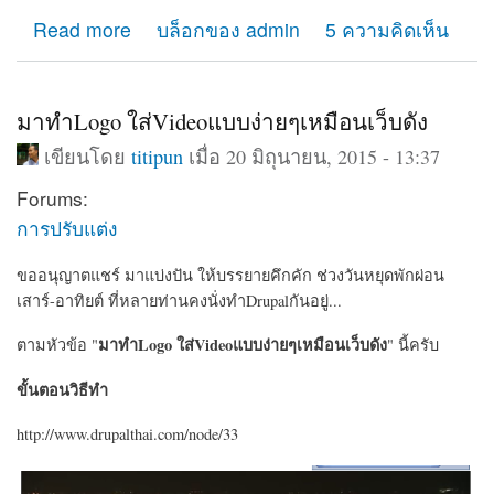
about เช่า hosting ที่ไหนดี แนะนำการเช่าโฮสติ้งทำเว็บ
Read more
บล็อกของ admin
5 ความคิดเห็น
มาทำLogo ใส่Videoแบบง่ายๆเหมือนเว็บดัง
เขียนโดย
titipun
เมื่อ 20 มิถุนายน, 2015 - 13:37
Forums:
การปรับแต่ง
ขออนุญาตแชร์ มาแบ่งปัน ให้บรรยายคึกคัก ช่วงวันหยุดพักผ่อน
เสาร์-อาทิยต์ ที่หลายท่านคงนั่งทำDrupalกันอยู่...
มาทำLogo ใส่Videoแบบง่ายๆเหมือนเว็บดัง
ตามหัวข้อ "
" นี้ครับ
ขั้นตอนวิธีทำ
http://www.drupalthai.com/node/33