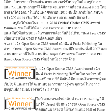
ใช้กับเว็บราชการไทยอย่างมากเลย เวอร์ชั่นปัจจุบันคือ ดรูปัล 6.x
และ 7.x และรุ่นล่าสุดที่ได้มีการเผยแพร่ล่าสุดคือรุ่น drupal 8.6.2 โดย
ตัวแรกได้ออกมาในเดือนพฤศจิกายน 2015 ซึ่งเป็นตัวที่มีคุณสมบัติ
กว่า 200 อย่าง เรียกได้ว่า ตัวเดียวครบถ้วนเลยทีเดียวครับ
2014 Critics' Choice CMS Award
ดรูปัลได้ชนะในรายการ
Winners
รางวัลที่ได้คือ "
Best Enterprise PHP CMS"
และเมื่อปีที่แล้ว(2013) ในรายการเดียวกันก็ยังได้รับ "
Best Free CMS"
เรียกได้ว่าเป็น CMS ที่ดีที่สุดเลยทีเดียว
ชนะรางวัล Open Source CMS ของสำนักพิมพ์ Packt Publishing ใน
สาขา Overall Open Source CMS Award สองปีติดต่อกัน ทั้งปี 2007 และ
2008 นอกจากนี้ในปี 2008 นั้น Drupal ยังชนะรางวัลสาขา Best PHP
Based Open Source CMS เพิ่มอีกหนึ่งรางวัลด้วย
รางวัล Open Source CMS Award ของสำนัก
พิมพ์ Packt Publishing จัดขึ้นเป็นประจำทุกปี
ตั้งแต่ปี 2006 วิธีตัดสินใช้คะแนนโหวตจากผู้ชม
เว็บไซต์ และการให้คะแนนของกรรมการผู้ทรงคุณวุฒิในวงการ
ปัจจุบันมีการมอบรางวัลปีละ 5 สาขา
ในปี 2009 ทางสำนักพิมพ์ Packt Publishing ได้
ยกให้ Drupal ซึ่งชนะรางวัล Open Source CMS
ติดต่อกันมาสองปี ให้รับตำแหน่ง Hall of Fame