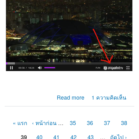
about มาทำLogo ใส่Videoแบบง่ายๆเหมือนเว็บดัง
Read more
1 ความคิดเห็น
« แรก
‹ หน้าก่อน
…
35
36
37
38
หน้า
39
40
41
42
43
…
ถัดไป ›