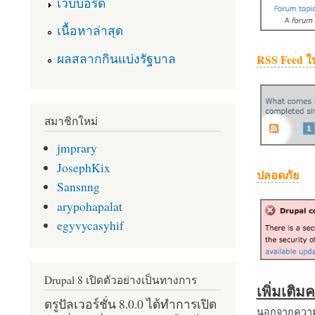
เว็บบอร์ด
เนื้อหาล่าสุด
ผลสลากกินแบ่งรัฐบาล
RSS Feed ใ
สมาชิกใหม่
jmprary
JosephKix
ปลอดภัย
Sansnng
arypohapalat
egyvycasyhif
Drupal 8 เปิดตัวอย่างเป็นทางการ
เพิ่มเติ
ดรูปัลเวอร์ชั่น 8.0.0 ได้ทำการเปิด
นอกจากความส