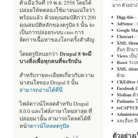
ตัวเมื่อวันที่ 19 พ.ย. 2558 โดยได้
มาก ตัวอย่างโ
ปล่อยให้ทดลองใช้มาจนแน่ใจว่า
พร้อมแล้ว ด้วยคุณสมบัติกว่า 200
Digg this
- 
AdSense
- 
คุณสมบัติหลักของดรูปัล 8 นั้น จะ
Google Ma
เป็นการปล่อยระบบ cms การ
Ubercart
- 
จัดการเนื้อหาของโลกครั้งสำคัญ
XML Site
อื่นๆ อีก
Drupal 8 จะมี
โดยดรูปัลบอกว่า
Views
เป็
บางสิ่งเพื่อทุกคนที่จะรักมัน
Boost
ระบบ
XML site
สำหรับรายละเอียดเกี่ยวกับความ
ด้วย
น่าสนใจของ Drupal 8 นั้น
CKEditor
ต
Facebook 
สามารถอ่านได้ที่นี่
Mollom
ตั
Pathauto
โ
ไฟล์ดาวน์โหลดสำหรับ Drupal
reCAPTC
8.0.0 และไฟล์ภาษาไทยล่าสุด ที่
Administr
ปล่อยมานั้น สามารถโหลดได้ที่
และอื่นๆ 
หน้า
ดาวน์โหลดดรูปัล
ตัวอย่างเ