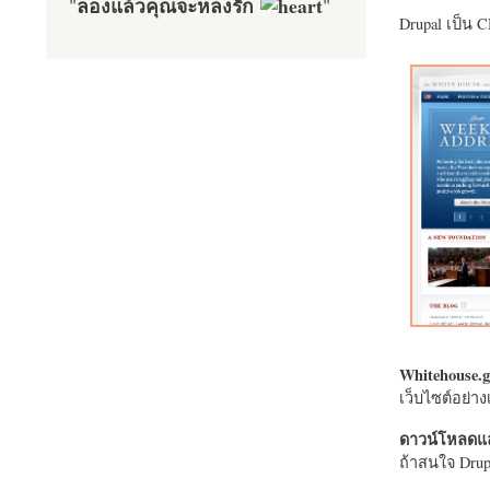
ลองแล้วคุณจะหลงรัก
"
"
Drupal เป็น 
Whitehouse.g
เว็บไซต์อย่
ดาวน์โหลดแล
ถ้าสนใจ Drupa