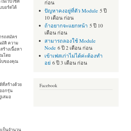
กในเว็บไซต์
ก่อน
บอร์ดได้
ปัญหาคงอยู่ที่ตัว Module
5 ปี
10 เดือน ก่อน
ถ้าอยากจะแยกหน้า
5 ปี 10
เดือน ก่อน
มารถสมัคร
สามารถลองใช้ Module
มัติ ความ
Node
6 ปี 2 เดือน ก่อน
สร้างเนื้อหา
เข้าเฟสเก่าไม่ได้ค่ะต้องทำ
คุณโดย
เว็บของคุณ
อย่
6 ปี 3 เดือน ก่อน
ที่สร้างด้วย
Facebook
ออกรุ่น
ู่เสมอ
กเป็นจำนวน