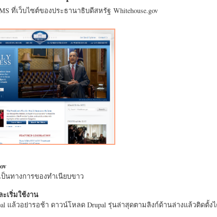
CMS ที่เว็บไซต์ของประธานาธิบดีสหรัฐ Whitehouse.gov
ov
างเป็นทางการของทำเนียบขาว
ะเริ่มใช้งาน
l แล้วอย่ารอช้า ดาวน์โหลด Drupal รุ่นล่าสุดตามลิงก์ด้านล่างแล้วติดตั้งได