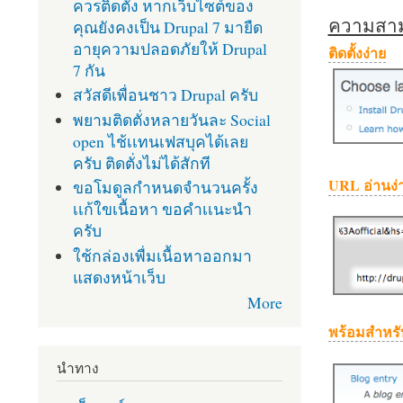
ควรติดตั้ง หากเว็บไซต์ของ
ความสามา
คุณยังคงเป็น Drupal 7 มายืด
อายุความปลอดภัยให้ Drupal
ติดตั้งง่าย
7 กัน
สวัสดีเพื่อนชาว Drupal ครับ
พยามติดตั่งหลายวันละ Social
open ไช้เเทนเฟสบุคได้เลย
ครับ ติดตั่งไม่ได้สักที
URL อ่านง่
ขอโมดูลกำหนดจำนวนครั้ง
เเก้ใขเนื้อหา ขอคำเเนะนำ
ครับ
ใช้กล่องเพื่มเนื้อหาออกมา
แสดงหน้าเว็บ
More
พร้อมสำหรั
นำทาง