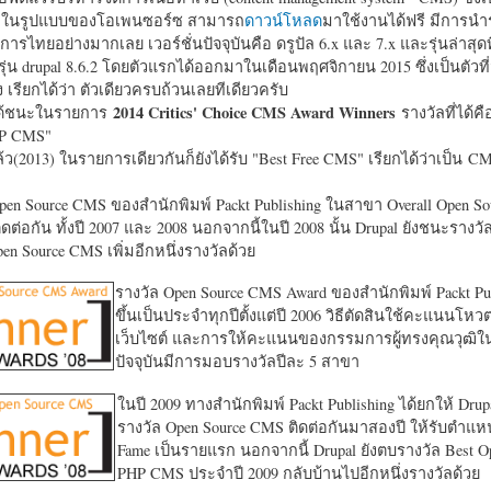
หาในรูปแบบของโอเพนซอร์ซ สามารถ
ดาวน์โหลด
มาใช้งานได้ฟรี มีการนำ
การไทยอย่างมากเลย เวอร์ชั่นปัจจุบันคือ ดรูปัล 6.x และ 7.x และรุ่นล่าสุดท
รุ่น drupal 8.6.2 โดยตัวแรกได้ออกมาในเดือนพฤศจิกายน 2015 ซึ่งเป็นตัวที่
ง เรียกได้ว่า ตัวเดียวครบถ้วนเลยทีเดียวครับ
2014 Critics' Choice CMS Award Winners
้ชนะในรายการ
รางวัลที่ได้คื
HP CMS"
แล้ว(2013) ในรายการเดียวกันก็ยังได้รับ "
Best Free CMS" เรียกได้ว่าเป็น CMS 
en Source CMS ของสำนักพิมพ์ Packt Publishing ในสาขา Overall Open S
ดต่อกัน ทั้งปี 2007 และ 2008 นอกจากนี้ในปี 2008 นั้น Drupal ยังชนะรางว
en Source CMS เพิ่มอีกหนึ่งรางวัลด้วย
รางวัล Open Source CMS Award ของสำนักพิมพ์ Packt Pub
ขึ้นเป็นประจำทุกปีตั้งแต่ปี 2006 วิธีตัดสินใช้คะแนนโหว
เว็บไซต์ และการให้คะแนนของกรรมการผู้ทรงคุณวุฒิ
ปัจจุบันมีการมอบรางวัลปีละ 5 สาขา
ในปี 2009 ทางสำนักพิมพ์ Packt Publishing ได้ยกให้ Drup
รางวัล Open Source CMS ติดต่อกันมาสองปี ให้รับตำแหน่
Fame เป็นรายแรก นอกจากนี้ Drupal ยังตบรางวัล Best O
PHP CMS ประจำปี 2009 กลับบ้านไปอีกหนึ่งรางวัลด้วย