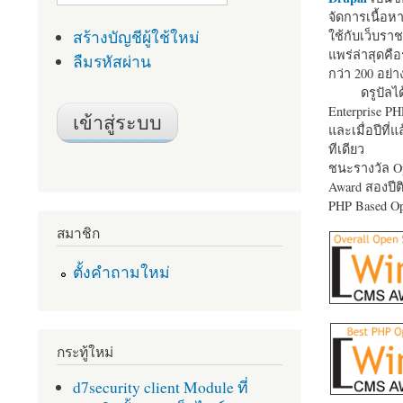
จัดการเนื้อ
สร้างบัญชีผู้ใช้ใหม่
ใช้กับเว็บราช
แพร่ล่าสุดคือ
ลืมรหัสผ่าน
กว่า 200 อย่า
ดรูปัลได
Enterprise P
และเมื่อปีที่
ทีเดียว
ชนะรางวัล Op
Award สองปีติ
PHP Based Op
สมาชิก
ตั้งคำถามใหม่
กระทู้ใหม่
d7security client Module ที่