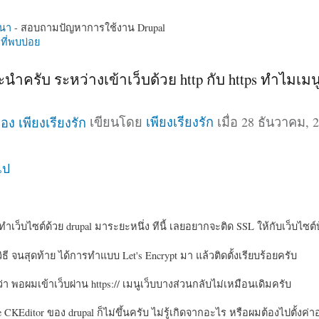
นา
- สอบถามปัญหาการใช้งาน Drupal
ี่พบบ่อย
ำครับ ระหว่างเข้าเว็บด้วย http กับ https ทำไมเมนู
เขียนโดย
เพียงเรียงรัก
เมื่อ 28 ธันวาคม, 2
ไป
เว็บไซต์ด้วย drupal มาระยะหนึ่ง ทีนี้ เลยอยากจะติด SSL ให้กับเว็บไซต์
ี จนสุดท้าย ได้การทำแบบ Let's Encrypt มา แล้วติดตั้งเรียบร้อยครับ
ี่ว่า พอผมเข้าเว็บผ่าน https:// เมนูเว็บบางส่วนกลับไม่เหมือนเดิมครับ
 CKEditor ของ drupal ก็ไม่ขึ้นครับ ไม่รู้เกิดจากอะไร หรือผมต้องไปตั้งค่า