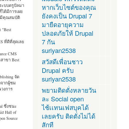
ระบบดรูปัลมา
หากเว็บไซต์ของคุณ
ี่ได้มีการเผย
ยังคงเป็น Drupal 7
มีคุณสมบัติ
มายืดอายุความ
อ "
Best
ปลอดภัยให้ Drupal
7 กัน
ที่ดีที่สุดเลย
suriyan2538
ource CMS
ัลสาขา Best
สวัสดีเพื่อนชาว
Drupal ครับ
lishing จัด
suriyan2538
ตจากผู้ชม
พยามติดตั่งหลายวัน
ในวงการ
ละ Social open
ไช้เเทนเฟสบุคได้
al ซึ่งชนะ
ง Hall of
เลยครับ ติดตั่งไม่ได้
pen Source
สักที