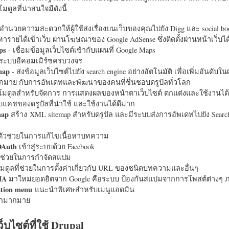
มดูลที่น่าสนใจมีดังนี้
อำนวยความสะดวกให้ผู้ใช้ส่งเรื่องบนเว็บของคุณไปยัง Digg และ social bo
หารายได้เข้าเว็บ ผ่านโฆษณาของ Google AdSense ซึ่งติดตั้งผ่านหน้าเว็บ
ps
- เชื่อมข้อมูลเว็บไซต์เข้ากับแผนที่ Google Maps
ระบบอีคอมเมิร์ซครบวงจร
map
- ส่งข้อมูลเว็บไซต์ไปยัง search engine อย่างอัตโนมัติ เพื่อเพิ่มอันดั
มากมาย กับการอัพเดทและพัฒนาของคนที่ชื่นชอบดรูปัลทั่วโลก
นโมดูลสำหรับจัดการ การแสดงผลของหน้าตาเว็บไซต์ ตกแต่งและใช้งานได้
แคชของดรูปัลที่น่าใช้ และใช้งานได้ดีมาก
map
สร้าง XML sitemap สำหรับดรูปัล และมีระบบส่งการอัพเดทไปยัง Search
ัวช่วยในการแก้ไขเนื้อหาบทความ
OAuth
เข้าสู่ระบบด้วย Facebook
วช่วยในการกำจัดสแปม
มดูลที่ช่วยในการตั้งค่าเกี่ยวกับ URL ของชนิดบทความและอื่นๆ
HA
มาใหม่ยอดฮิตจาก Google คือระบบ ป้องกันสแปมจากการโพสต์ต่างๆ ภ
ation menu
แนะนำพิเศษสำหรับเมนูแอดมิน
อีกมากมาย
ว็บไซต์ที่ใช้ Drupal