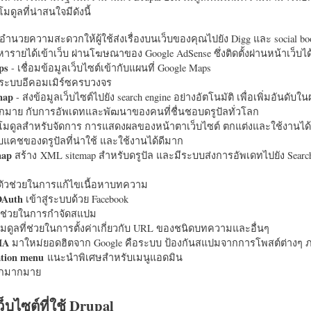
มดูลที่น่าสนใจมีดังนี้
อำนวยความสะดวกให้ผู้ใช้ส่งเรื่องบนเว็บของคุณไปยัง Digg และ social bo
หารายได้เข้าเว็บ ผ่านโฆษณาของ Google AdSense ซึ่งติดตั้งผ่านหน้าเว็บ
ps
- เชื่อมข้อมูลเว็บไซต์เข้ากับแผนที่ Google Maps
ระบบอีคอมเมิร์ซครบวงจร
map
- ส่งข้อมูลเว็บไซต์ไปยัง search engine อย่างอัตโนมัติ เพื่อเพิ่มอันดั
มากมาย กับการอัพเดทและพัฒนาของคนที่ชื่นชอบดรูปัลทั่วโลก
นโมดูลสำหรับจัดการ การแสดงผลของหน้าตาเว็บไซต์ ตกแต่งและใช้งานได้
แคชของดรูปัลที่น่าใช้ และใช้งานได้ดีมาก
map
สร้าง XML sitemap สำหรับดรูปัล และมีระบบส่งการอัพเดทไปยัง Search
ัวช่วยในการแก้ไขเนื้อหาบทความ
OAuth
เข้าสู่ระบบด้วย Facebook
วช่วยในการกำจัดสแปม
มดูลที่ช่วยในการตั้งค่าเกี่ยวกับ URL ของชนิดบทความและอื่นๆ
HA
มาใหม่ยอดฮิตจาก Google คือระบบ ป้องกันสแปมจากการโพสต์ต่างๆ ภ
ation menu
แนะนำพิเศษสำหรับเมนูแอดมิน
อีกมากมาย
ว็บไซต์ที่ใช้ Drupal