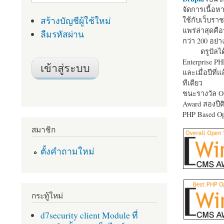
จัดการเนื้อ
สร้างบัญชีผู้ใช้ใหม่
ใช้กับเว็บราช
แพร่ล่าสุดคือ
ลืมรหัสผ่าน
กว่า 200 อย่า
ดรูปัลได
Enterprise P
และเมื่อปีที่
ทีเดียว
ชนะรางวัล Op
Award สองปีติ
PHP Based Op
สมาชิก
ตั้งคำถามใหม่
กระทู้ใหม่
d7security client Module ที่