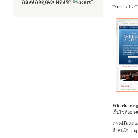
ลองแล้วคุณจะหลงรัก
"
"
Drupal เป็น 
Whitehouse.g
เว็บไซต์อย่
ดาวน์โหลดแล
ถ้าสนใจ Drupa