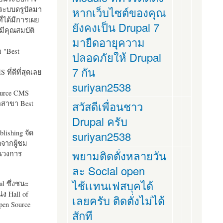
ระบบดรูปัลมา
หากเว็บไซต์ของคุณ
ี่ได้มีการเผย
ยังคงเป็น Drupal 7
มีคุณสมบัติ
มายืดอายุความ
อ "
Best
ปลอดภัยให้ Drupal
7 กัน
ที่ดีที่สุดเลย
suriyan2538
ource CMS
ัลสาขา Best
สวัสดีเพื่อนชาว
Drupal ครับ
lishing จัด
suriyan2538
ตจากผู้ชม
พยามติดตั่งหลายวัน
ในวงการ
ละ Social open
ไช้เเทนเฟสบุคได้
al ซึ่งชนะ
ง Hall of
เลยครับ ติดตั่งไม่ได้
pen Source
สักที