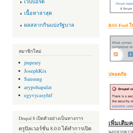
เว็บบอร์ด
เนื้อหาล่าสุด
ผลสลากกินแบ่งรัฐบาล
RSS Feed ใ
สมาชิกใหม่
jmprary
JosephKix
ปลอดภัย
Sansnng
arypohapalat
egyvycasyhif
Drupal 8 เปิดตัวอย่างเป็นทางการ
เพิ่มเติ
ดรูปัลเวอร์ชั่น 8.0.0 ได้ทำการเปิด
นอกจากความส