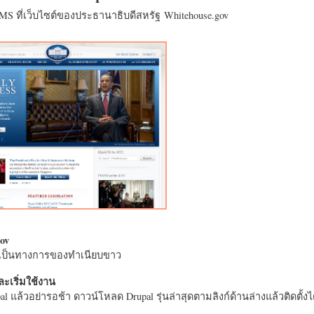
CMS ที่เว็บไซต์ของประธานาธิบดีสหรัฐ Whitehouse.gov
ov
างเป็นทางการของทำเนียบขาว
ะเริ่มใช้งาน
l แล้วอย่ารอช้า ดาวน์โหลด Drupal รุ่นล่าสุดตามลิงก์ด้านล่างแล้วติดตั้งได