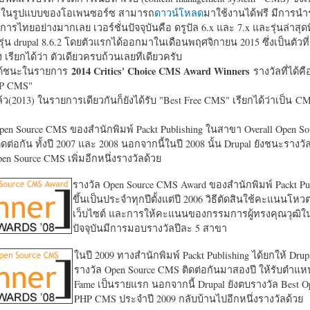
หาในรูปแบบของโอเพนซอร์ซ สามารถ
ดาวน์โหลด
มาใช้งานได้ฟรี มีการนำ
การไทยอย่างมากเลย เวอร์ชั่นปัจจุบันคือ ดรูปัล 6.x และ 7.x และรุ่นล่าสุดท
รุ่น drupal 8.6.2 โดยตัวแรกได้ออกมาในเดือนพฤศจิกายน 2015 ซึ่งเป็นตัวที่
ง เรียกได้ว่า ตัวเดียวครบถ้วนเลยทีเดียวครับ
2014 Critics' Choice CMS Award Winners
้ชนะในรายการ
รางวัลที่ได้คื
HP CMS"
แล้ว(2013) ในรายการเดียวกันก็ยังได้รับ "
Best Free CMS" เรียกได้ว่าเป็น CMS 
en Source CMS ของสำนักพิมพ์ Packt Publishing ในสาขา Overall Open S
ดต่อกัน ทั้งปี 2007 และ 2008 นอกจากนี้ในปี 2008 นั้น Drupal ยังชนะรางว
en Source CMS เพิ่มอีกหนึ่งรางวัลด้วย
รางวัล Open Source CMS Award ของสำนักพิมพ์ Packt Pub
ขึ้นเป็นประจำทุกปีตั้งแต่ปี 2006 วิธีตัดสินใช้คะแนนโหว
เว็บไซต์ และการให้คะแนนของกรรมการผู้ทรงคุณวุฒิ
ปัจจุบันมีการมอบรางวัลปีละ 5 สาขา
ในปี 2009 ทางสำนักพิมพ์ Packt Publishing ได้ยกให้ Drup
รางวัล Open Source CMS ติดต่อกันมาสองปี ให้รับตำแหน่
Fame เป็นรายแรก นอกจากนี้ Drupal ยังตบรางวัล Best O
PHP CMS ประจำปี 2009 กลับบ้านไปอีกหนึ่งรางวัลด้วย