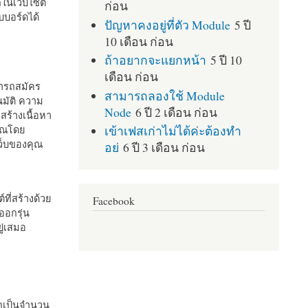
กในเว็บไซต์
ก่อน
บอร์ดได้
ปัญหาคงอยู่ที่ตัว Module
5 ปี
10 เดือน ก่อน
ถ้าอยากจะแยกหน้า
5 ปี 10
เดือน ก่อน
มารถสมัคร
สามารถลองใช้ Module
มัติ ความ
Node
6 ปี 2 เดือน ก่อน
สร้างเนื้อหา
เข้าเฟสเก่าไม่ได้ค่ะต้องทำ
คุณโดย
เว็บของคุณ
อย่
6 ปี 3 เดือน ก่อน
ที่สร้างด้วย
Facebook
ออกรุ่น
ู่เสมอ
กเป็นจำนวน