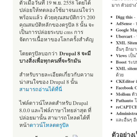
ตัวเมื่อวันที่ 19 พ.ย. 2558 โดยได้
มาก ตัวอย่างโ
ปล่อยให้ทดลองใช้มาจนแน่ใจว่า
พร้อมแล้ว ด้วยคุณสมบัติกว่า 200
Digg this
- 
AdSense
- 
คุณสมบัติหลักของดรูปัล 8 นั้น จะ
Google Ma
เป็นการปล่อยระบบ cms การ
Ubercart
- 
จัดการเนื้อหาของโลกครั้งสำคัญ
XML Site
อื่นๆ อีก
Drupal 8 จะมี
โดยดรูปัลบอกว่า
Views
เป็
บางสิ่งเพื่อทุกคนที่จะรักมัน
Boost
ระบบ
XML site
สำหรับรายละเอียดเกี่ยวกับความ
ด้วย
น่าสนใจของ Drupal 8 นั้น
CKEditor
ต
Facebook 
สามารถอ่านได้ที่นี่
Mollom
ตั
Pathauto
โ
ไฟล์ดาวน์โหลดสำหรับ Drupal
reCAPTC
8.0.0 และไฟล์ภาษาไทยล่าสุด ที่
Administr
ปล่อยมานั้น สามารถโหลดได้ที่
และอื่นๆ 
หน้า
ดาวน์โหลดดรูปัล
ตัวอย่างเ