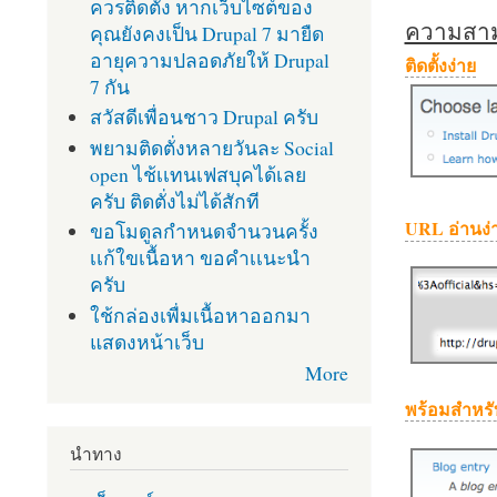
ควรติดตั้ง หากเว็บไซต์ของ
ความสามา
คุณยังคงเป็น Drupal 7 มายืด
อายุความปลอดภัยให้ Drupal
ติดตั้งง่าย
7 กัน
สวัสดีเพื่อนชาว Drupal ครับ
พยามติดตั่งหลายวันละ Social
open ไช้เเทนเฟสบุคได้เลย
ครับ ติดตั่งไม่ได้สักที
URL อ่านง่
ขอโมดูลกำหนดจำนวนครั้ง
เเก้ใขเนื้อหา ขอคำเเนะนำ
ครับ
ใช้กล่องเพื่มเนื้อหาออกมา
แสดงหน้าเว็บ
More
พร้อมสำหรั
นำทาง