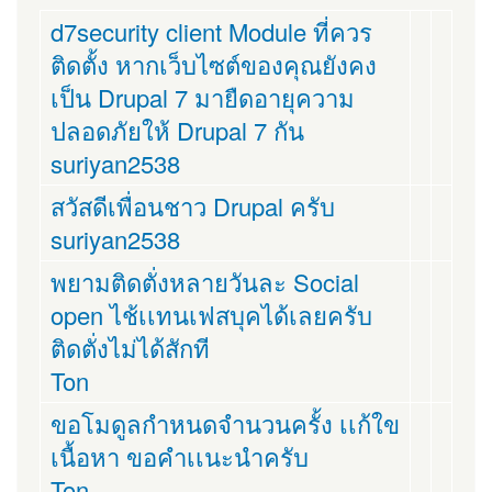
d7security client Module ที่ควร
ติดตั้ง หากเว็บไซต์ของคุณยังคง
เป็น Drupal 7 มายืดอายุความ
ปลอดภัยให้ Drupal 7 กัน
suriyan2538
สวัสดีเพื่อนชาว Drupal ครับ
suriyan2538
พยามติดตั่งหลายวันละ Social
open ไช้เเทนเฟสบุคได้เลยครับ
ติดตั่งไม่ได้สักที
Ton
ขอโมดูลกำหนดจำนวนครั้ง เเก้ใข
เนื้อหา ขอคำเเนะนำครับ
Ton