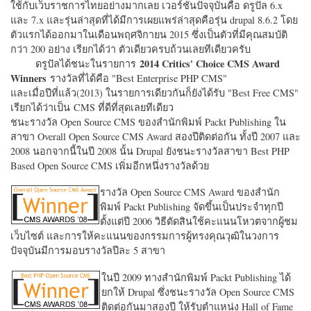
ใช้กับเว็บราชการไทยอย่างมากเลย เวอร์ชั่นปัจจุบันคือ ดรูปัล 6.x
และ 7.x และรุ่นล่าสุดที่ได้มีการเผยแพร่ล่าสุดคือรุ่น drupal 8.6.2 โดย
ตัวแรกได้ออกมาในเดือนพฤศจิกายน 2015 ซึ่งเป็นตัวที่มีคุณสมบัติ
กว่า 200 อย่าง เรียกได้ว่า ตัวเดียวครบถ้วนเลยทีเดียวครับ
2014 Critics' Choice CMS Award
ดรูปัลได้ชนะในรายการ
Winners
รางวัลที่ได้คือ "
Best Enterprise PHP CMS"
และเมื่อปีที่แล้ว(2013) ในรายการเดียวกันก็ยังได้รับ "
Best Free CMS"
เรียกได้ว่าเป็น CMS ที่ดีที่สุดเลยทีเดียว
ชนะรางวัล Open Source CMS ของสำนักพิมพ์ Packt Publishing ใน
สาขา Overall Open Source CMS Award สองปีติดต่อกัน ทั้งปี 2007 และ
2008 นอกจากนี้ในปี 2008 นั้น Drupal ยังชนะรางวัลสาขา Best PHP
Based Open Source CMS เพิ่มอีกหนึ่งรางวัลด้วย
รางวัล Open Source CMS Award ของสำนัก
พิมพ์ Packt Publishing จัดขึ้นเป็นประจำทุกปี
ตั้งแต่ปี 2006 วิธีตัดสินใช้คะแนนโหวตจากผู้ชม
เว็บไซต์ และการให้คะแนนของกรรมการผู้ทรงคุณวุฒิในวงการ
ปัจจุบันมีการมอบรางวัลปีละ 5 สาขา
ในปี 2009 ทางสำนักพิมพ์ Packt Publishing ได้
ยกให้ Drupal ซึ่งชนะรางวัล Open Source CMS
ติดต่อกันมาสองปี ให้รับตำแหน่ง Hall of Fame