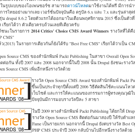
หาในรูปแบบของโอเพนซอร์ซ สามารถ
ดาวน์โหลด
มาใช้งานได้ฟรี มีการนำ
การไทยอย่างมากเลย เวอร์ชั่นปัจจุบันคือ ดรูปัล 6.x และ 7.x และรุ่นล่าสุดท
รุ่น drupal 8.6.2 โดยตัวแรกได้ออกมาในเดือนพฤศจิกายน 2015 ซึ่งเป็นตัวที่
ง เรียกได้ว่า ตัวเดียวครบถ้วนเลยทีเดียวครับ
2014 Critics' Choice CMS Award Winners
้ชนะในรายการ
รางวัลที่ได้คื
HP CMS"
แล้ว(2013) ในรายการเดียวกันก็ยังได้รับ "
Best Free CMS" เรียกได้ว่าเป็น CMS 
en Source CMS ของสำนักพิมพ์ Packt Publishing ในสาขา Overall Open S
ดต่อกัน ทั้งปี 2007 และ 2008 นอกจากนี้ในปี 2008 นั้น Drupal ยังชนะรางว
en Source CMS เพิ่มอีกหนึ่งรางวัลด้วย
รางวัล Open Source CMS Award ของสำนักพิมพ์ Packt Pub
ขึ้นเป็นประจำทุกปีตั้งแต่ปี 2006 วิธีตัดสินใช้คะแนนโหว
เว็บไซต์ และการให้คะแนนของกรรมการผู้ทรงคุณวุฒิ
ปัจจุบันมีการมอบรางวัลปีละ 5 สาขา
ในปี 2009 ทางสำนักพิมพ์ Packt Publishing ได้ยกให้ Drup
รางวัล Open Source CMS ติดต่อกันมาสองปี ให้รับตำแหน่
Fame เป็นรายแรก นอกจากนี้ Drupal ยังตบรางวัล Best O
PHP CMS ประจำปี 2009 กลับบ้านไปอีกหนึ่งรางวัลด้วย