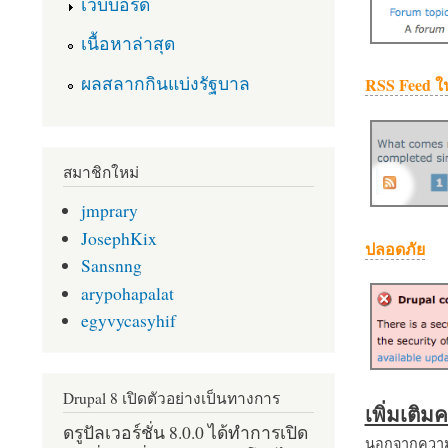
เว็บบอร์ด
เนื้อหาล่าสุด
ผลสลากกินแบ่งรัฐบาล
RSS Feed ใ
สมาชิกใหม่
jmprary
JosephKix
ปลอดภัย
Sansnng
arypohapalat
egyvycasyhif
Drupal 8 เปิดตัวอย่างเป็นทางการ
เพิ่มเติ
ดรูปัลเวอร์ชั่น 8.0.0 ได้ทำการเปิด
นอกจากความส