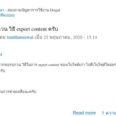
นา
- สอบถามปัญหาการใช้งาน Drupal
ี่พบบ่อย
 วิธี export content ครับ
โดย
tumthaweewat
เมื่อ 25 พฤษภาคม, 2020 - 15:14
ง
ากขอรบกวน วิธีในการ export content ของเว็บไซต์เก่า ไปที่เว็บไซต์ใหม่คร
ครับ
นการช่วยเหลือนะครับ
กวน วิธี export content ครับ
Read more
1 ความ