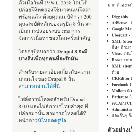
ตัวเมื่อวันที่ 19 พ.ย. 2558 โดยได้
มาก ตัวอย่างโ
ปล่อยให้ทดลองใช้มาจนแน่ใจว่า
พร้อมแล้ว ด้วยคุณสมบัติกว่า 200
Digg this
- 
AdSense
- 
คุณสมบัติหลักของดรูปัล 8 นั้น จะ
Google Ma
เป็นการปล่อยระบบ cms การ
Ubercart
- 
จัดการเนื้อหาของโลกครั้งสำคัญ
XML Site
อื่นๆ อีก
Drupal 8 จะมี
โดยดรูปัลบอกว่า
Views
เป็
บางสิ่งเพื่อทุกคนที่จะรักมัน
Boost
ระบบ
XML site
สำหรับรายละเอียดเกี่ยวกับความ
ด้วย
น่าสนใจของ Drupal 8 นั้น
CKEditor
ต
Facebook 
สามารถอ่านได้ที่นี่
Mollom
ตั
Pathauto
โ
ไฟล์ดาวน์โหลดสำหรับ Drupal
reCAPTC
8.0.0 และไฟล์ภาษาไทยล่าสุด ที่
Administr
ปล่อยมานั้น สามารถโหลดได้ที่
และอื่นๆ 
หน้า
ดาวน์โหลดดรูปัล
ตัวอย่างเ