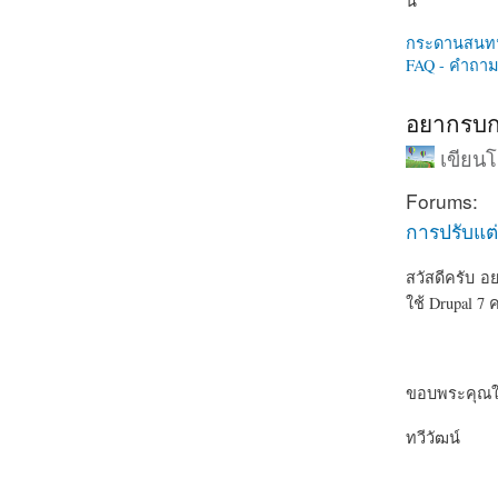
นี่
กระดานสนท
FAQ - คำถามท
อยากรบกวน
เขียน
Forums:
การปรับแต่
สวัสดีครับ อย
ใช้ Drupal 7 
ขอบพระคุณใ
ทวีวัฒน์
about อยากรบ