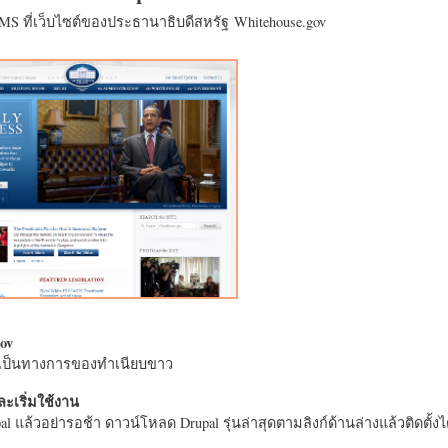
CMS ที่เว็บไซต์ของประธานาธิบดีสหรัฐ Whitehouse.gov
ov
างเป็นทางการของทำเนียบขาว
ะเริ่มใช้งาน
l แล้วอย่ารอช้า ดาวน์โหลด Drupal รุ่นล่าสุดตามลิงก์ด้านล่างแล้วติดตั้งได