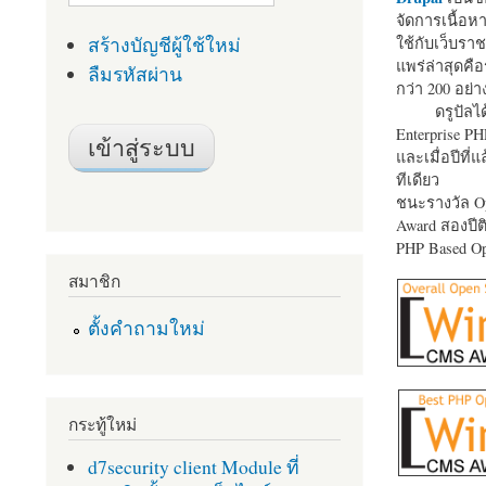
จัดการเนื้อ
สร้างบัญชีผู้ใช้ใหม่
ใช้กับเว็บราช
แพร่ล่าสุดคือ
ลืมรหัสผ่าน
กว่า 200 อย่า
ดรูปัลได
Enterprise P
และเมื่อปีที่
ทีเดียว
ชนะรางวัล Op
Award สองปีติ
PHP Based Op
สมาชิก
ตั้งคำถามใหม่
กระทู้ใหม่
d7security client Module ที่