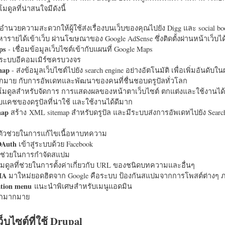
มดูลที่น่าสนใจมีดังนี้
อำนวยความสะดวกให้ผู้ใช้ส่งเรื่องบนเว็บของคุณไปยัง Digg และ social bo
หารายได้เข้าเว็บ ผ่านโฆษณาของ Google AdSense ซึ่งติดตั้งผ่านหน้าเว็บ
ps
- เชื่อมข้อมูลเว็บไซต์เข้ากับแผนที่ Google Maps
ระบบอีคอมเมิร์ซครบวงจร
map
- ส่งข้อมูลเว็บไซต์ไปยัง search engine อย่างอัตโนมัติ เพื่อเพิ่มอันดั
มากมาย กับการอัพเดทและพัฒนาของคนที่ชื่นชอบดรูปัลทั่วโลก
นโมดูลสำหรับจัดการ การแสดงผลของหน้าตาเว็บไซต์ ตกแต่งและใช้งานได้
แคชของดรูปัลที่น่าใช้ และใช้งานได้ดีมาก
map
สร้าง XML sitemap สำหรับดรูปัล และมีระบบส่งการอัพเดทไปยัง Search
ัวช่วยในการแก้ไขเนื้อหาบทความ
OAuth
เข้าสู่ระบบด้วย Facebook
วช่วยในการกำจัดสแปม
มดูลที่ช่วยในการตั้งค่าเกี่ยวกับ URL ของชนิดบทความและอื่นๆ
HA
มาใหม่ยอดฮิตจาก Google คือระบบ ป้องกันสแปมจากการโพสต์ต่างๆ ภ
ation menu
แนะนำพิเศษสำหรับเมนูแอดมิน
อีกมากมาย
ว็บไซต์ที่ใช้ Drupal