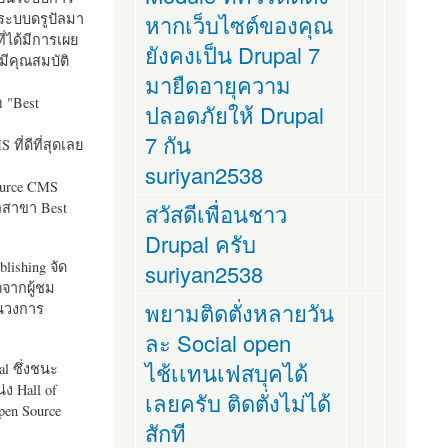
ระบบดรูปัลมา
หากเว็บไซต์ของคุณ
ี่ได้มีการเผย
ยังคงเป็น Drupal 7
มีคุณสมบัติ
มายืดอายุความ
อ "
Best
ปลอดภัยให้ Drupal
7 กัน
ที่ดีที่สุดเลย
suriyan2538
ource CMS
ัลสาขา Best
สวัสดีเพื่อนชาว
Drupal ครับ
lishing จัด
suriyan2538
ตจากผู้ชม
พยามติดตั่งหลายวัน
ในวงการ
ละ Social open
ไช้เเทนเฟสบุคได้
al ซึ่งชนะ
ง Hall of
เลยครับ ติดตั่งไม่ได้
pen Source
สักที