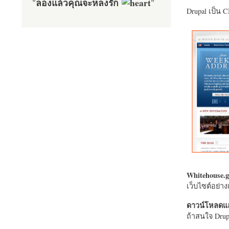
ลองแล้วคุณจะหลงรัก
"
"
Drupal เป็น 
Whitehouse.g
เว็บไซต์อย่
ดาวน์โหลดแล
ถ้าสนใจ Drupa