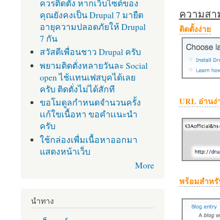
ควรติดตั้ง หากเว็บไซต์ของ
ความสามา
คุณยังคงเป็น Drupal 7 มายืด
อายุความปลอดภัยให้ Drupal
ติดตั้งง่าย
7 กัน
สวัสดีเพื่อนชาว Drupal ครับ
พยามติดตั่งหลายวันละ Social
open ไช้เเทนเฟสบุคได้เลย
ครับ ติดตั่งไม่ได้สักที
URL อ่านง่
ขอโมดูลกำหนดจำนวนครั้ง
เเก้ใขเนื้อหา ขอคำเเนะนำ
ครับ
ใช้กล่องเพื่มเนื้อหาออกมา
แสดงหน้าเว็บ
More
พร้อมสำหรั
นำทาง