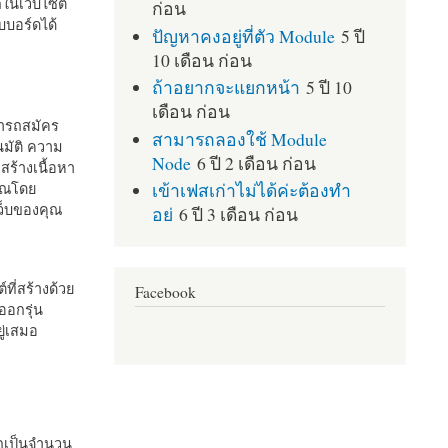
กในเว็บไซต์
ก่อน
บอร์ดได้
ปัญหาคงอยู่ที่ตัว Module
5 ปี
10 เดือน ก่อน
ถ้าอยากจะแยกหน้า
5 ปี 10
เดือน ก่อน
มารถสมัคร
สามารถลองใช้ Module
มัติ ความ
Node
6 ปี 2 เดือน ก่อน
สร้างเนื้อหา
เข้าเฟสเก่าไม่ได้ค่ะต้องทำ
คุณโดย
เว็บของคุณ
อย่
6 ปี 3 เดือน ก่อน
ที่สร้างด้วย
Facebook
ออกรุ่น
ู่เสมอ
กเป็นจำนวน