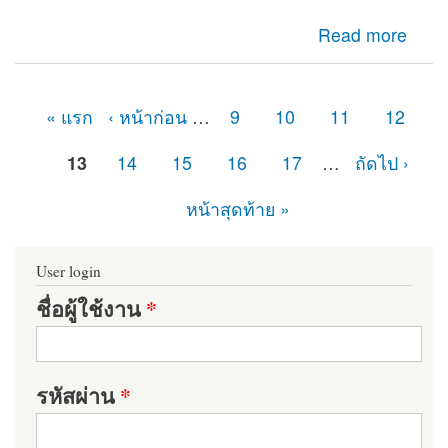
about เจอปัญหาในส่วนของ Reports รายงาน PHP Library
Read more
missing และ Dependencies not installed
« แรก
‹ หน้าก่อน
…
9
10
11
12
หน้า
13
14
15
16
17
…
ถัดไป ›
หน้าสุดท้าย »
User login
ชื่อผู้ใช้งาน
*
รหัสผ่าน
*