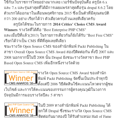
ใช้กับเว็บราชการไทยอย่างมากเลย เวอร์ชั่นปัจจุบันคือ ดรูปัล 6.x
และ 7.x และรุ่นล่าสุดที่ได้มีการเผยแพร่ล่าสุดคือรุ่น drupal 8.6.2 โดย
ตัวแรกได้ออกมาในเดือนพฤศจิกายน 2015 ซึ่งเป็นตัวที่มีคุณสมบัติ
กว่า 200 อย่าง เรียกได้ว่า ตัวเดียวครบถ้วนเลยทีเดียวครับ
2014 Critics' Choice CMS Award
ดรูปัลได้ชนะในรายการ
Winners
รางวัลที่ได้คือ "
Best Enterprise PHP CMS"
และเมื่อปีที่แล้ว(2013) ในรายการเดียวกันก็ยังได้รับ "
Best Free CMS"
เรียกได้ว่าเป็น CMS ที่ดีที่สุดเลยทีเดียว
ชนะรางวัล Open Source CMS ของสำนักพิมพ์ Packt Publishing ใน
สาขา Overall Open Source CMS Award สองปีติดต่อกัน ทั้งปี 2007 และ
2008 นอกจากนี้ในปี 2008 นั้น Drupal ยังชนะรางวัลสาขา Best PHP
Based Open Source CMS เพิ่มอีกหนึ่งรางวัลด้วย
รางวัล Open Source CMS Award ของสำนัก
พิมพ์ Packt Publishing จัดขึ้นเป็นประจำทุกปี
ตั้งแต่ปี 2006 วิธีตัดสินใช้คะแนนโหวตจากผู้ชม
เว็บไซต์ และการให้คะแนนของกรรมการผู้ทรงคุณวุฒิในวงการ
ปัจจุบันมีการมอบรางวัลปีละ 5 สาขา
ในปี 2009 ทางสำนักพิมพ์ Packt Publishing ได้
ยกให้ Drupal ซึ่งชนะรางวัล Open Source CMS
ติดต่อกันมาสองปี ให้รับตำแหน่ง Hall of Fame