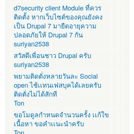
d7security client Module ที่ควร
ติดตั้ง หากเว็บไซต์ของคุณยังคง
เป็น Drupal 7 มายืดอายุความ
ปลอดภัยให้ Drupal 7 กัน
suriyan2538
สวัสดีเพื่อนชาว Drupal ครับ
suriyan2538
พยามติดตั่งหลายวันละ Social
open ไช้เเทนเฟสบุคได้เลยครับ
ติดตั่งไม่ได้สักที
Ton
ขอโมดูลกำหนดจำนวนครั้ง เเก้ใข
เนื้อหา ขอคำเเนะนำครับ
Ton