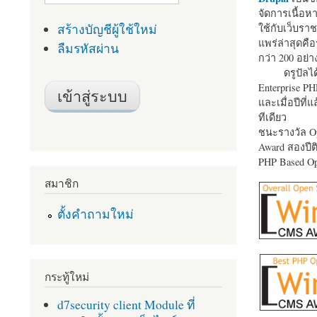
จัดการเนื้อ
สร้างบัญชีผู้ใช้ใหม่
ใช้กับเว็บราช
แพร่ล่าสุดคือ
ลืมรหัสผ่าน
กว่า 200 อย่า
ดรูปัลได
Enterprise P
และเมื่อปีที่
ทีเดียว
ชนะรางวัล Op
Award สองปีติ
PHP Based Op
สมาชิก
ตั้งคำถามใหม่
กระทู้ใหม่
d7security client Module ที่