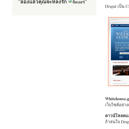
ลองแล้วคุณจะหลงรัก
"
"
Drupal เป็น 
Whitehouse.g
เว็บไซต์อย่
ดาวน์โหลดแล
ถ้าสนใจ Drupa