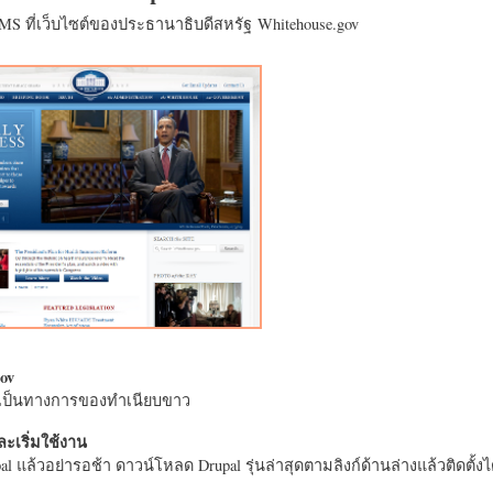
CMS ที่เว็บไซต์ของประธานาธิบดีสหรัฐ Whitehouse.gov
ov
างเป็นทางการของทำเนียบขาว
ะเริ่มใช้งาน
l แล้วอย่ารอช้า ดาวน์โหลด Drupal รุ่นล่าสุดตามลิงก์ด้านล่างแล้วติดตั้งได