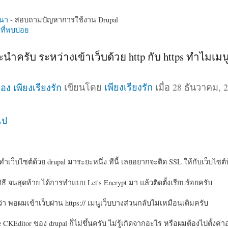
นา
- สอบถามปัญหาการใช้งาน Drupal
ี่พบบ่อย
ำครับ ระหว่างเข้าเว็บด้วย http กับ https ทำไมเมนู
เขียนโดย
เพียงเรียงรัก
เมื่อ 28 ธันวาคม, 2
ไป
เว็บไซต์ด้วย drupal มาระยะหนึ่ง ทีนี้ เลยอยากจะติด SSL ให้กับเว็บไซต์
ี จนสุดท้าย ได้การทำแบบ Let's Encrypt มา แล้วติดตั้งเรียบร้อยครับ
ี่ว่า พอผมเข้าเว็บผ่าน https:// เมนูเว็บบางส่วนกลับไม่เหมือนเดิมครับ
 CKEditor ของ drupal ก็ไม่ขึ้นครับ ไม่รู้เกิดจากอะไร หรือผมต้องไปตั้งค่า