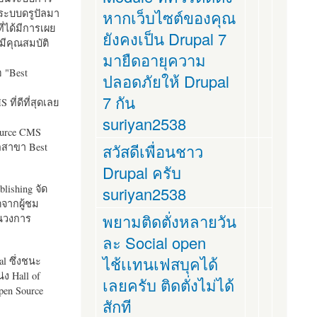
ระบบดรูปัลมา
หากเว็บไซต์ของคุณ
ี่ได้มีการเผย
ยังคงเป็น Drupal 7
มีคุณสมบัติ
มายืดอายุความ
อ "
Best
ปลอดภัยให้ Drupal
7 กัน
ที่ดีที่สุดเลย
suriyan2538
ource CMS
ัลสาขา Best
สวัสดีเพื่อนชาว
Drupal ครับ
lishing จัด
suriyan2538
ตจากผู้ชม
พยามติดตั่งหลายวัน
ในวงการ
ละ Social open
ไช้เเทนเฟสบุคได้
al ซึ่งชนะ
ง Hall of
เลยครับ ติดตั่งไม่ได้
pen Source
สักที