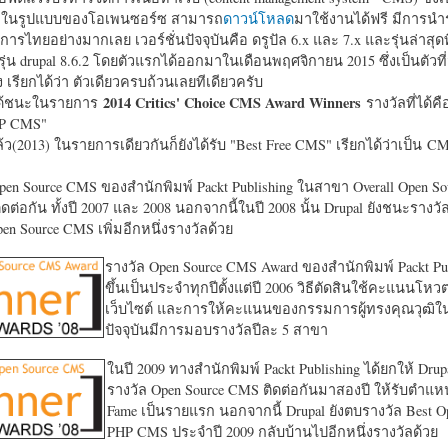
หาในรูปแบบของโอเพนซอร์ซ สามารถ
ดาวน์โหลด
มาใช้งานได้ฟรี มีการนำ
การไทยอย่างมากเลย เวอร์ชั่นปัจจุบันคือ ดรูปัล 6.x และ 7.x และรุ่นล่าสุดท
รุ่น drupal 8.6.2 โดยตัวแรกได้ออกมาในเดือนพฤศจิกายน 2015 ซึ่งเป็นตัวที่
ง เรียกได้ว่า ตัวเดียวครบถ้วนเลยทีเดียวครับ
2014 Critics' Choice CMS Award Winners
้ชนะในรายการ
รางวัลที่ได้คื
HP CMS"
แล้ว(2013) ในรายการเดียวกันก็ยังได้รับ "
Best Free CMS" เรียกได้ว่าเป็น CMS 
en Source CMS ของสำนักพิมพ์ Packt Publishing ในสาขา Overall Open S
ดต่อกัน ทั้งปี 2007 และ 2008 นอกจากนี้ในปี 2008 นั้น Drupal ยังชนะรางว
en Source CMS เพิ่มอีกหนึ่งรางวัลด้วย
รางวัล Open Source CMS Award ของสำนักพิมพ์ Packt Pub
ขึ้นเป็นประจำทุกปีตั้งแต่ปี 2006 วิธีตัดสินใช้คะแนนโหว
เว็บไซต์ และการให้คะแนนของกรรมการผู้ทรงคุณวุฒิ
ปัจจุบันมีการมอบรางวัลปีละ 5 สาขา
ในปี 2009 ทางสำนักพิมพ์ Packt Publishing ได้ยกให้ Drup
รางวัล Open Source CMS ติดต่อกันมาสองปี ให้รับตำแหน่
Fame เป็นรายแรก นอกจากนี้ Drupal ยังตบรางวัล Best O
PHP CMS ประจำปี 2009 กลับบ้านไปอีกหนึ่งรางวัลด้วย