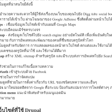
มดูลที่น่าสนใจมีดังนี้
อำนวยความสะดวกให้ผู้ใช้ส่งเรื่องบนเว็บของคุณไปยัง Digg และ social bo
หารายได้เข้าเว็บ ผ่านโฆษณาของ Google AdSense ซึ่งติดตั้งผ่านหน้าเว็บ
ps
- เชื่อมข้อมูลเว็บไซต์เข้ากับแผนที่ Google Maps
ระบบอีคอมเมิร์ซครบวงจร
map
- ส่งข้อมูลเว็บไซต์ไปยัง search engine อย่างอัตโนมัติ เพื่อเพิ่มอันดั
มากมาย กับการอัพเดทและพัฒนาของคนที่ชื่นชอบดรูปัลทั่วโลก
นโมดูลสำหรับจัดการ การแสดงผลของหน้าตาเว็บไซต์ ตกแต่งและใช้งานได้
แคชของดรูปัลที่น่าใช้ และใช้งานได้ดีมาก
map
สร้าง XML sitemap สำหรับดรูปัล และมีระบบส่งการอัพเดทไปยัง Search
ัวช่วยในการแก้ไขเนื้อหาบทความ
OAuth
เข้าสู่ระบบด้วย Facebook
วช่วยในการกำจัดสแปม
มดูลที่ช่วยในการตั้งค่าเกี่ยวกับ URL ของชนิดบทความและอื่นๆ
HA
มาใหม่ยอดฮิตจาก Google คือระบบ ป้องกันสแปมจากการโพสต์ต่างๆ ภ
ation menu
แนะนำพิเศษสำหรับเมนูแอดมิน
อีกมากมาย
ว็บไซต์ที่ใช้ Drupal