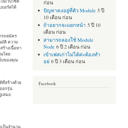
กในเว็บไซต์
ก่อน
บอร์ดได้
ปัญหาคงอยู่ที่ตัว Module
5 ปี
10 เดือน ก่อน
ถ้าอยากจะแยกหน้า
5 ปี 10
เดือน ก่อน
มารถสมัคร
สามารถลองใช้ Module
มัติ ความ
Node
6 ปี 2 เดือน ก่อน
สร้างเนื้อหา
เข้าเฟสเก่าไม่ได้ค่ะต้องทำ
คุณโดย
เว็บของคุณ
อย่
6 ปี 3 เดือน ก่อน
ที่สร้างด้วย
Facebook
ออกรุ่น
ู่เสมอ
กเป็นจำนวน