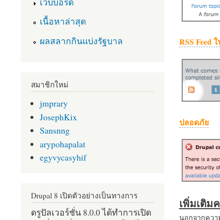
เว็บบอร์ด
เนื้อหาล่าสุด
ผลสลากกินแบ่งรัฐบาล
RSS Feed ใ
สมาชิกใหม่
jmprary
JosephKix
ปลอดภัย
Sansnng
arypohapalat
egyvycasyhif
Drupal 8 เปิดตัวอย่างเป็นทางการ
เพิ่มเติ
ดรูปัลเวอร์ชั่น 8.0.0 ได้ทำการเปิด
นอกจากความส