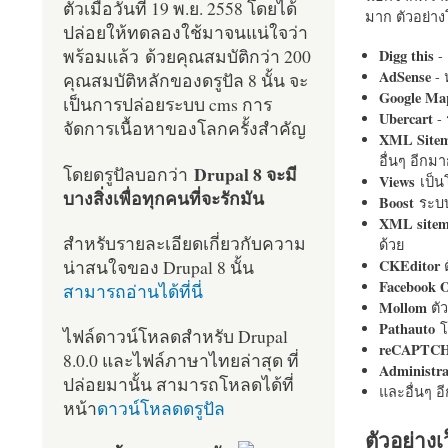
ตัวเมื่อวันที่ 19 พ.ย. 2558 โดยได้
มาก ตัวอย่างโ
ปล่อยให้ทดลองใช้มาจนแน่ใจว่า
พร้อมแล้ว ด้วยคุณสมบัติกว่า 200
Digg this
- 
AdSense
- 
คุณสมบัติหลักของดรูปัล 8 นั้น จะ
Google Ma
เป็นการปล่อยระบบ cms การ
Ubercart
- 
จัดการเนื้อหาของโลกครั้งสำคัญ
XML Site
อื่นๆ อีก
Drupal 8 จะมี
โดยดรูปัลบอกว่า
Views
เป็
บางสิ่งเพื่อทุกคนที่จะรักมัน
Boost
ระบบ
XML site
สำหรับรายละเอียดเกี่ยวกับความ
ด้วย
น่าสนใจของ Drupal 8 นั้น
CKEditor
ต
Facebook 
สามารถอ่านได้ที่นี่
Mollom
ตั
Pathauto
โ
ไฟล์ดาวน์โหลดสำหรับ Drupal
reCAPTC
8.0.0 และไฟล์ภาษาไทยล่าสุด ที่
Administr
ปล่อยมานั้น สามารถโหลดได้ที่
และอื่นๆ 
หน้า
ดาวน์โหลดดรูปัล
ตัวอย่างเ