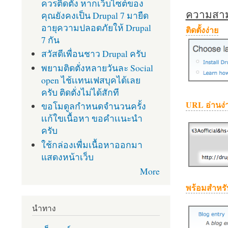
ควรติดตั้ง หากเว็บไซต์ของ
ความสามา
คุณยังคงเป็น Drupal 7 มายืด
อายุความปลอดภัยให้ Drupal
ติดตั้งง่าย
7 กัน
สวัสดีเพื่อนชาว Drupal ครับ
พยามติดตั่งหลายวันละ Social
open ไช้เเทนเฟสบุคได้เลย
ครับ ติดตั่งไม่ได้สักที
URL อ่านง่
ขอโมดูลกำหนดจำนวนครั้ง
เเก้ใขเนื้อหา ขอคำเเนะนำ
ครับ
ใช้กล่องเพื่มเนื้อหาออกมา
แสดงหน้าเว็บ
More
พร้อมสำหรั
นำทาง