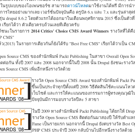
หาในรูปแบบของโอเพนซอร์ซ สามารถ
ดาวน์โหลด
มาใช้งานได้ฟรี มีการนำ
การไทยอย่างมากเลย เวอร์ชั่นปัจจุบันคือ ดรูปัล 6.x และ 7.x และรุ่นล่าสุดท
รุ่น drupal 8.6.2 โดยตัวแรกได้ออกมาในเดือนพฤศจิกายน 2015 ซึ่งเป็นตัวที่
ง เรียกได้ว่า ตัวเดียวครบถ้วนเลยทีเดียวครับ
2014 Critics' Choice CMS Award Winners
้ชนะในรายการ
รางวัลที่ได้คื
HP CMS"
แล้ว(2013) ในรายการเดียวกันก็ยังได้รับ "
Best Free CMS" เรียกได้ว่าเป็น CMS 
en Source CMS ของสำนักพิมพ์ Packt Publishing ในสาขา Overall Open S
ดต่อกัน ทั้งปี 2007 และ 2008 นอกจากนี้ในปี 2008 นั้น Drupal ยังชนะรางว
en Source CMS เพิ่มอีกหนึ่งรางวัลด้วย
รางวัล Open Source CMS Award ของสำนักพิมพ์ Packt Pub
ขึ้นเป็นประจำทุกปีตั้งแต่ปี 2006 วิธีตัดสินใช้คะแนนโหว
เว็บไซต์ และการให้คะแนนของกรรมการผู้ทรงคุณวุฒิ
ปัจจุบันมีการมอบรางวัลปีละ 5 สาขา
ในปี 2009 ทางสำนักพิมพ์ Packt Publishing ได้ยกให้ Drup
รางวัล Open Source CMS ติดต่อกันมาสองปี ให้รับตำแหน่
Fame เป็นรายแรก นอกจากนี้ Drupal ยังตบรางวัล Best O
PHP CMS ประจำปี 2009 กลับบ้านไปอีกหนึ่งรางวัลด้วย