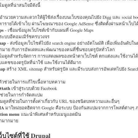
มดูลที่น่าสนใจมีดังนี้
อำนวยความสะดวกให้ผู้ใช้ส่งเรื่องบนเว็บของคุณไปยัง Digg และ social bo
หารายได้เข้าเว็บ ผ่านโฆษณาของ Google AdSense ซึ่งติดตั้งผ่านหน้าเว็บ
ps
- เชื่อมข้อมูลเว็บไซต์เข้ากับแผนที่ Google Maps
ระบบอีคอมเมิร์ซครบวงจร
map
- ส่งข้อมูลเว็บไซต์ไปยัง search engine อย่างอัตโนมัติ เพื่อเพิ่มอันดั
มากมาย กับการอัพเดทและพัฒนาของคนที่ชื่นชอบดรูปัลทั่วโลก
นโมดูลสำหรับจัดการ การแสดงผลของหน้าตาเว็บไซต์ ตกแต่งและใช้งานได้
แคชของดรูปัลที่น่าใช้ และใช้งานได้ดีมาก
map
สร้าง XML sitemap สำหรับดรูปัล และมีระบบส่งการอัพเดทไปยัง Search
ัวช่วยในการแก้ไขเนื้อหาบทความ
OAuth
เข้าสู่ระบบด้วย Facebook
วช่วยในการกำจัดสแปม
มดูลที่ช่วยในการตั้งค่าเกี่ยวกับ URL ของชนิดบทความและอื่นๆ
HA
มาใหม่ยอดฮิตจาก Google คือระบบ ป้องกันสแปมจากการโพสต์ต่างๆ ภ
ation menu
แนะนำพิเศษสำหรับเมนูแอดมิน
อีกมากมาย
ว็บไซต์ที่ใช้ Drupal