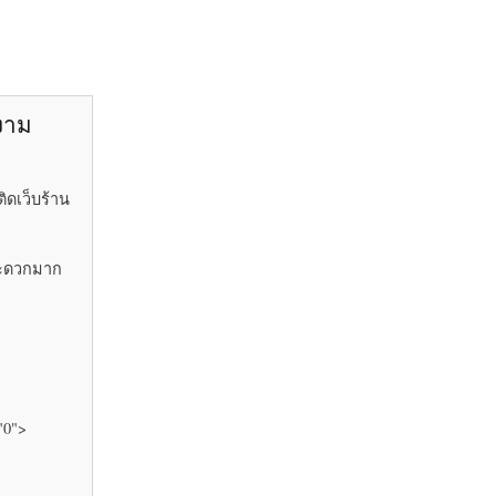
ยงาม
ิดเว็บร้าน
้สะดวกมาก
"0">