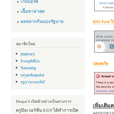
เว็บบอร์ด
เนื้อหาล่าสุด
ผลสลากกินแบ่งรัฐบาล
RSS Feed ใ
สมาชิกใหม่
jmprary
JosephKix
ปลอดภัย
Sansnng
arypohapalat
egyvycasyhif
Drupal 8 เปิดตัวอย่างเป็นทางการ
เพิ่มเติ
ดรูปัลเวอร์ชั่น 8.0.0 ได้ทำการเปิด
นอกจากความส