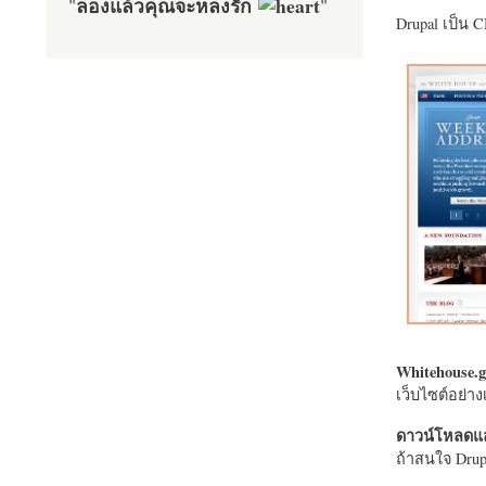
ลองแล้วคุณจะหลงรัก
"
"
Drupal เป็น 
Whitehouse.g
เว็บไซต์อย่
ดาวน์โหลดแล
ถ้าสนใจ Drupa