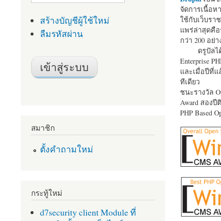
จัดการเนื้อ
สร้างบัญชีผู้ใช้ใหม่
ใช้กับเว็บราช
แพร่ล่าสุดคือ
ลืมรหัสผ่าน
กว่า 200 อย่า
ดรูปัลได
Enterprise P
และเมื่อปีที่
ทีเดียว
ชนะรางวัล Op
Award สองปีติ
PHP Based Op
สมาชิก
ตั้งคำถามใหม่
กระทู้ใหม่
d7security client Module ที่