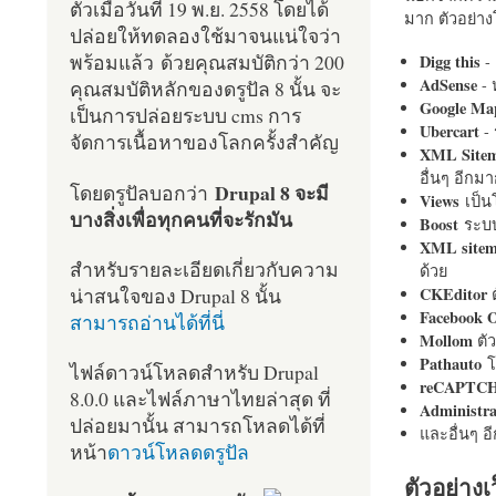
ตัวเมื่อวันที่ 19 พ.ย. 2558 โดยได้
มาก ตัวอย่างโ
ปล่อยให้ทดลองใช้มาจนแน่ใจว่า
พร้อมแล้ว ด้วยคุณสมบัติกว่า 200
Digg this
- 
AdSense
- 
คุณสมบัติหลักของดรูปัล 8 นั้น จะ
Google Ma
เป็นการปล่อยระบบ cms การ
Ubercart
- 
จัดการเนื้อหาของโลกครั้งสำคัญ
XML Site
อื่นๆ อีก
Drupal 8 จะมี
โดยดรูปัลบอกว่า
Views
เป็
บางสิ่งเพื่อทุกคนที่จะรักมัน
Boost
ระบบ
XML site
สำหรับรายละเอียดเกี่ยวกับความ
ด้วย
น่าสนใจของ Drupal 8 นั้น
CKEditor
ต
Facebook 
สามารถอ่านได้ที่นี่
Mollom
ตั
Pathauto
โ
ไฟล์ดาวน์โหลดสำหรับ Drupal
reCAPTC
8.0.0 และไฟล์ภาษาไทยล่าสุด ที่
Administr
ปล่อยมานั้น สามารถโหลดได้ที่
และอื่นๆ 
หน้า
ดาวน์โหลดดรูปัล
ตัวอย่างเ