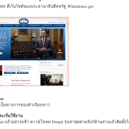
CMS ที่เว็บไซต์ของประธานาธิบดีสหรัฐ Whitehouse.gov
ov
างเป็นทางการของทำเนียบขาว
ะเริ่มใช้งาน
l แล้วอย่ารอช้า ดาวน์โหลด Drupal รุ่นล่าสุดตามลิงก์ด้านล่างแล้วติดตั้งได