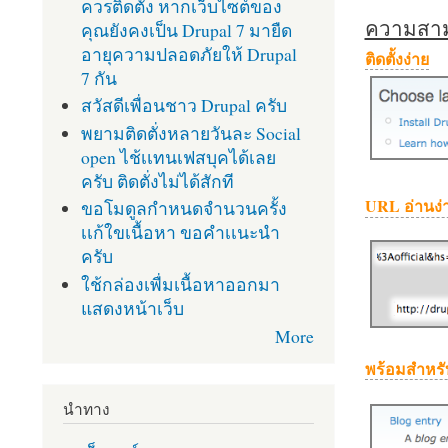
ควรติดตั้ง หากเว็บไซต์ของ
ความสามา
คุณยังคงเป็น Drupal 7 มายืด
อายุความปลอดภัยให้ Drupal
ติดตั้งง่าย
7 กัน
สวัสดีเพื่อนชาว Drupal ครับ
พยามติดตั่งหลายวันละ Social
open ไช้เเทนเฟสบุคได้เลย
ครับ ติดตั่งไม่ได้สักที
URL อ่านง่
ขอโมดูลกำหนดจำนวนครั้ง
เเก้ใขเนื้อหา ขอคำเเนะนำ
ครับ
ใช้กล่องเพื่มเนื้อหาออกมา
แสดงหน้าเว็บ
More
พร้อมสำหรั
นำทาง