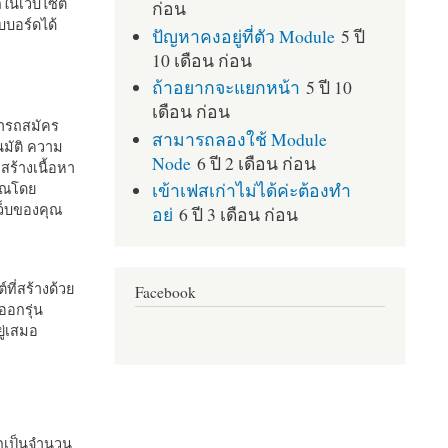
กในเว็บไซต์
ก่อน
บอร์ดได้
ปัญหาคงอยู่ที่ตัว Module
5 ปี
10 เดือน ก่อน
ถ้าอยากจะแยกหน้า
5 ปี 10
เดือน ก่อน
มารถสมัคร
สามารถลองใช้ Module
มัติ ความ
Node
6 ปี 2 เดือน ก่อน
สร้างเนื้อหา
เข้าเฟสเก่าไม่ได้ค่ะต้องทำ
คุณโดย
เว็บของคุณ
อย่
6 ปี 3 เดือน ก่อน
ที่สร้างด้วย
Facebook
ออกรุ่น
ู่เสมอ
กเป็นจำนวน