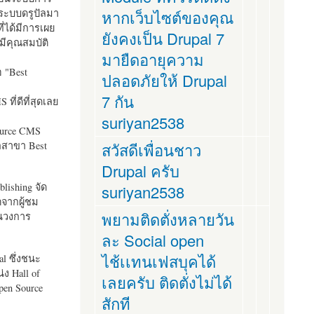
ระบบดรูปัลมา
หากเว็บไซต์ของคุณ
ี่ได้มีการเผย
ยังคงเป็น Drupal 7
มีคุณสมบัติ
มายืดอายุความ
อ "
Best
ปลอดภัยให้ Drupal
7 กัน
ที่ดีที่สุดเลย
suriyan2538
ource CMS
ัลสาขา Best
สวัสดีเพื่อนชาว
Drupal ครับ
lishing จัด
suriyan2538
ตจากผู้ชม
พยามติดตั่งหลายวัน
ในวงการ
ละ Social open
ไช้เเทนเฟสบุคได้
al ซึ่งชนะ
ง Hall of
เลยครับ ติดตั่งไม่ได้
pen Source
สักที