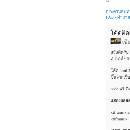
นี่
กระดานสนท
FAQ - คำถามท
โค้ดติด
เข
สวัสดีครั
ค้าได้ทั้ง
โค้ด html 
ขึ้นจากเว็
code ฟรี ต
แสดงผลสล
<iframe src
</iframe>