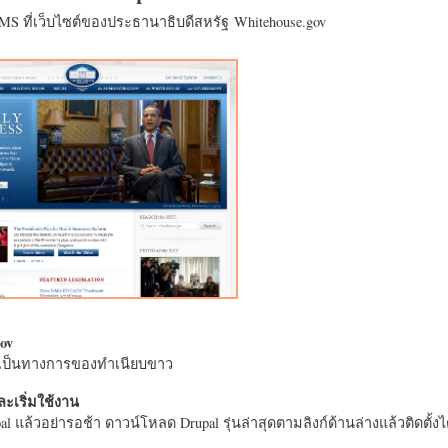
CMS ที่เว็บไซต์ของประธานาธิบดีสหรัฐ Whitehouse.gov
ov
างเป็นทางการของทำเนียบขาว
ะเริ่มใช้งาน
l แล้วอย่ารอช้า ดาวน์โหลด Drupal รุ่นล่าสุดตามลิงก์ด้านล่างแล้วติดตั้งได