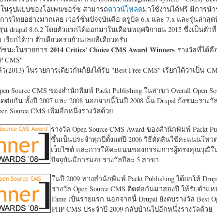
หาในรูปแบบของโอเพนซอร์ซ สามารถ
ดาวน์โหลด
มาใช้งานได้ฟรี มีการนำ
การไทยอย่างมากเลย เวอร์ชั่นปัจจุบันคือ ดรูปัล 6.x และ 7.x และรุ่นล่าสุดท
รุ่น drupal 8.6.2 โดยตัวแรกได้ออกมาในเดือนพฤศจิกายน 2015 ซึ่งเป็นตัวที่
ง เรียกได้ว่า ตัวเดียวครบถ้วนเลยทีเดียวครับ
2014 Critics' Choice CMS Award Winners
้ชนะในรายการ
รางวัลที่ได้คื
HP CMS"
แล้ว(2013) ในรายการเดียวกันก็ยังได้รับ "
Best Free CMS" เรียกได้ว่าเป็น CMS 
en Source CMS ของสำนักพิมพ์ Packt Publishing ในสาขา Overall Open S
ดต่อกัน ทั้งปี 2007 และ 2008 นอกจากนี้ในปี 2008 นั้น Drupal ยังชนะรางว
en Source CMS เพิ่มอีกหนึ่งรางวัลด้วย
รางวัล Open Source CMS Award ของสำนักพิมพ์ Packt Pub
ขึ้นเป็นประจำทุกปีตั้งแต่ปี 2006 วิธีตัดสินใช้คะแนนโหว
เว็บไซต์ และการให้คะแนนของกรรมการผู้ทรงคุณวุฒิ
ปัจจุบันมีการมอบรางวัลปีละ 5 สาขา
ในปี 2009 ทางสำนักพิมพ์ Packt Publishing ได้ยกให้ Drup
รางวัล Open Source CMS ติดต่อกันมาสองปี ให้รับตำแหน่
Fame เป็นรายแรก นอกจากนี้ Drupal ยังตบรางวัล Best O
PHP CMS ประจำปี 2009 กลับบ้านไปอีกหนึ่งรางวัลด้วย