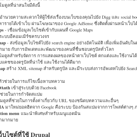
มดูลที่น่าสนใจมีดังนี้
อำนวยความสะดวกให้ผู้ใช้ส่งเรื่องบนเว็บของคุณไปยัง Digg และ social bo
หารายได้เข้าเว็บ ผ่านโฆษณาของ Google AdSense ซึ่งติดตั้งผ่านหน้าเว็บ
ps
- เชื่อมข้อมูลเว็บไซต์เข้ากับแผนที่ Google Maps
ระบบอีคอมเมิร์ซครบวงจร
map
- ส่งข้อมูลเว็บไซต์ไปยัง search engine อย่างอัตโนมัติ เพื่อเพิ่มอันดั
มากมาย กับการอัพเดทและพัฒนาของคนที่ชื่นชอบดรูปัลทั่วโลก
นโมดูลสำหรับจัดการ การแสดงผลของหน้าตาเว็บไซต์ ตกแต่งและใช้งานได้
แคชของดรูปัลที่น่าใช้ และใช้งานได้ดีมาก
map
สร้าง XML sitemap สำหรับดรูปัล และมีระบบส่งการอัพเดทไปยัง Search
ัวช่วยในการแก้ไขเนื้อหาบทความ
OAuth
เข้าสู่ระบบด้วย Facebook
วช่วยในการกำจัดสแปม
มดูลที่ช่วยในการตั้งค่าเกี่ยวกับ URL ของชนิดบทความและอื่นๆ
HA
มาใหม่ยอดฮิตจาก Google คือระบบ ป้องกันสแปมจากการโพสต์ต่างๆ ภ
ation menu
แนะนำพิเศษสำหรับเมนูแอดมิน
อีกมากมาย
ว็บไซต์ที่ใช้ Drupal