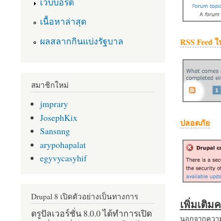
เว็บบอร์ด
เนื้อหาล่าสุด
ผลสลากกินแบ่งรัฐบาล
RSS Feed ใ
สมาชิกใหม่
jmprary
JosephKix
ปลอดภัย
Sansnng
arypohapalat
egyvycasyhif
Drupal 8 เปิดตัวอย่างเป็นทางการ
เพิ่มเติ
ดรูปัลเวอร์ชั่น 8.0.0 ได้ทำการเปิด
นอกจากความส