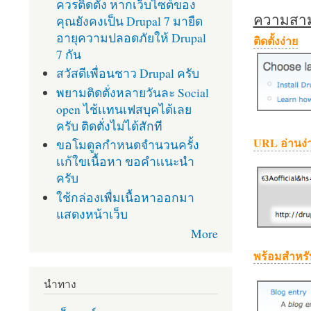
ควรติดตั้ง หากเว็บไซต์ของ
ความสามา
คุณยังคงเป็น Drupal 7 มายืด
อายุความปลอดภัยให้ Drupal
ติดตั้งง่าย
7 กัน
สวัสดีเพื่อนชาว Drupal ครับ
พยามติดตั่งหลายวันละ Social
open ไช้เเทนเฟสบุคได้เลย
ครับ ติดตั่งไม่ได้สักที
URL อ่านง่
ขอโมดูลกำหนดจำนวนครั้ง
เเก้ใขเนื้อหา ขอคำเเนะนำ
ครับ
ใช้กล่องเพื่มเนื้อหาออกมา
แสดงหน้าเว็บ
More
พร้อมสำหรั
นำทาง