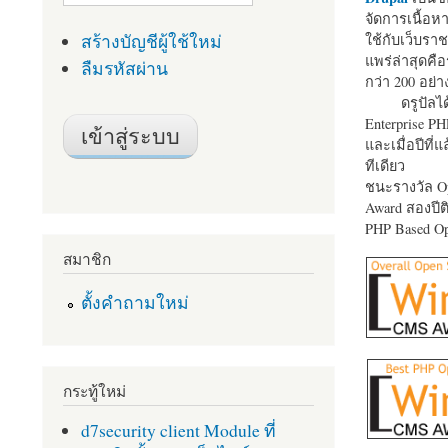
จัดการเนื้อ
สร้างบัญชีผู้ใช้ใหม่
ใช้กับเว็บราช
แพร่ล่าสุดคือ
ลืมรหัสผ่าน
กว่า 200 อย่า
ดรูปัลได
Enterprise P
และเมื่อปีที่
ทีเดียว
ชนะรางวัล Op
Award สองปีติ
PHP Based Op
สมาชิก
ตั้งคำถามใหม่
กระทู้ใหม่
d7security client Module ที่