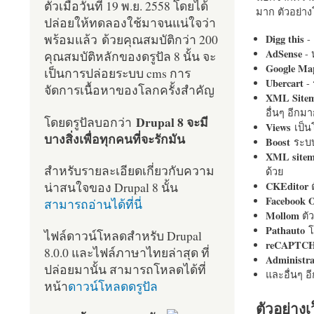
ตัวเมื่อวันที่ 19 พ.ย. 2558 โดยได้
มาก ตัวอย่างโ
ปล่อยให้ทดลองใช้มาจนแน่ใจว่า
พร้อมแล้ว ด้วยคุณสมบัติกว่า 200
Digg this
- 
AdSense
- 
คุณสมบัติหลักของดรูปัล 8 นั้น จะ
Google Ma
เป็นการปล่อยระบบ cms การ
Ubercart
- 
จัดการเนื้อหาของโลกครั้งสำคัญ
XML Site
อื่นๆ อีก
Drupal 8 จะมี
โดยดรูปัลบอกว่า
Views
เป็
บางสิ่งเพื่อทุกคนที่จะรักมัน
Boost
ระบบ
XML site
สำหรับรายละเอียดเกี่ยวกับความ
ด้วย
น่าสนใจของ Drupal 8 นั้น
CKEditor
ต
Facebook 
สามารถอ่านได้ที่นี่
Mollom
ตั
Pathauto
โ
ไฟล์ดาวน์โหลดสำหรับ Drupal
reCAPTC
8.0.0 และไฟล์ภาษาไทยล่าสุด ที่
Administr
ปล่อยมานั้น สามารถโหลดได้ที่
และอื่นๆ 
หน้า
ดาวน์โหลดดรูปัล
ตัวอย่างเ