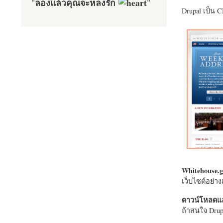
ลองแล้วคุณจะหลงรัก
"
"
Drupal เป็น 
Whitehouse.g
เว็บไซต์อย่
ดาวน์โหลดแล
ถ้าสนใจ Drupa