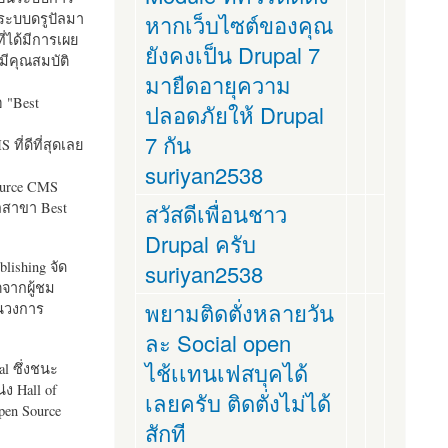
ระบบดรูปัลมา
หากเว็บไซต์ของคุณ
ี่ได้มีการเผย
ยังคงเป็น Drupal 7
มีคุณสมบัติ
มายืดอายุความ
อ "
Best
ปลอดภัยให้ Drupal
7 กัน
ที่ดีที่สุดเลย
suriyan2538
ource CMS
ัลสาขา Best
สวัสดีเพื่อนชาว
Drupal ครับ
lishing จัด
suriyan2538
ตจากผู้ชม
พยามติดตั่งหลายวัน
ในวงการ
ละ Social open
ไช้เเทนเฟสบุคได้
al ซึ่งชนะ
ง Hall of
เลยครับ ติดตั่งไม่ได้
pen Source
สักที