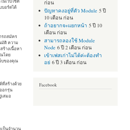
กในเว็บไซต์
ก่อน
บอร์ดได้
ปัญหาคงอยู่ที่ตัว Module
5 ปี
10 เดือน ก่อน
ถ้าอยากจะแยกหน้า
5 ปี 10
เดือน ก่อน
มารถสมัคร
สามารถลองใช้ Module
มัติ ความ
Node
6 ปี 2 เดือน ก่อน
สร้างเนื้อหา
เข้าเฟสเก่าไม่ได้ค่ะต้องทำ
คุณโดย
เว็บของคุณ
อย่
6 ปี 3 เดือน ก่อน
ที่สร้างด้วย
Facebook
ออกรุ่น
ู่เสมอ
กเป็นจำนวน