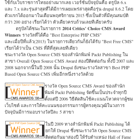
ใช้กับเว็บราชการไทยอย่างมากเลย เวอร์ชั่นปัจจุบันคือ ดรูปัล 6.x
และ 7.x และรุ่นล่าสุดที่ได้มีการเผยแพร่ล่าสุดคือรุ่น drupal 8.6.2 โดย
ตัวแรกได้ออกมาในเดือนพฤศจิกายน 2015 ซึ่งเป็นตัวที่มีคุณสมบัติ
กว่า 200 อย่าง เรียกได้ว่า ตัวเดียวครบถ้วนเลยทีเดียวครับ
2014 Critics' Choice CMS Award
ดรูปัลได้ชนะในรายการ
Winners
รางวัลที่ได้คือ "
Best Enterprise PHP CMS"
และเมื่อปีที่แล้ว(2013) ในรายการเดียวกันก็ยังได้รับ "
Best Free CMS"
เรียกได้ว่าเป็น CMS ที่ดีที่สุดเลยทีเดียว
ชนะรางวัล Open Source CMS ของสำนักพิมพ์ Packt Publishing ใน
สาขา Overall Open Source CMS Award สองปีติดต่อกัน ทั้งปี 2007 และ
2008 นอกจากนี้ในปี 2008 นั้น Drupal ยังชนะรางวัลสาขา Best PHP
Based Open Source CMS เพิ่มอีกหนึ่งรางวัลด้วย
รางวัล Open Source CMS Award ของสำนัก
พิมพ์ Packt Publishing จัดขึ้นเป็นประจำทุกปี
ตั้งแต่ปี 2006 วิธีตัดสินใช้คะแนนโหวตจากผู้ชม
เว็บไซต์ และการให้คะแนนของกรรมการผู้ทรงคุณวุฒิในวงการ
ปัจจุบันมีการมอบรางวัลปีละ 5 สาขา
ในปี 2009 ทางสำนักพิมพ์ Packt Publishing ได้
ยกให้ Drupal ซึ่งชนะรางวัล Open Source CMS
ติดต่อกันมาสองปี ให้รับตำแหน่ง Hall of Fame