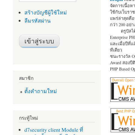
จัดการเนื้อ
สร้างบัญชีผู้ใช้ใหม่
ใช้กับเว็บราช
แพร่ล่าสุดคือ
ลืมรหัสผ่าน
กว่า 200 อย่า
ดรูปัลได
Enterprise P
และเมื่อปีที่
ทีเดียว
ชนะรางวัล Op
Award สองปีติ
PHP Based Op
สมาชิก
ตั้งคำถามใหม่
กระทู้ใหม่
d7security client Module ที่