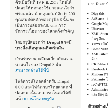
ตัวเมื่อวันที่ 19 พ.ย. 2558 โดยได้
มาก ตัวอย่างโ
ปล่อยให้ทดลองใช้มาจนแน่ใจว่า
พร้อมแล้ว ด้วยคุณสมบัติกว่า 200
Digg this
- 
AdSense
- 
คุณสมบัติหลักของดรูปัล 8 นั้น จะ
Google Ma
เป็นการปล่อยระบบ cms การ
Ubercart
- 
จัดการเนื้อหาของโลกครั้งสำคัญ
XML Site
อื่นๆ อีก
Drupal 8 จะมี
โดยดรูปัลบอกว่า
Views
เป็
บางสิ่งเพื่อทุกคนที่จะรักมัน
Boost
ระบบ
XML site
สำหรับรายละเอียดเกี่ยวกับความ
ด้วย
น่าสนใจของ Drupal 8 นั้น
CKEditor
ต
Facebook 
สามารถอ่านได้ที่นี่
Mollom
ตั
Pathauto
โ
ไฟล์ดาวน์โหลดสำหรับ Drupal
reCAPTC
8.0.0 และไฟล์ภาษาไทยล่าสุด ที่
Administr
ปล่อยมานั้น สามารถโหลดได้ที่
และอื่นๆ 
หน้า
ดาวน์โหลดดรูปัล
ตัวอย่างเ