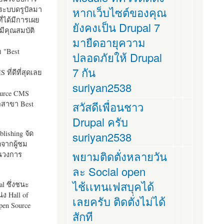
ระบบดรูปัลมา
หากเว็บไซต์ของคุณ
ี่ได้มีการเผย
ยังคงเป็น Drupal 7
มีคุณสมบัติ
มายืดอายุความ
อ "
Best
ปลอดภัยให้ Drupal
7 กัน
ที่ดีที่สุดเลย
suriyan2538
ource CMS
ัลสาขา Best
สวัสดีเพื่อนชาว
Drupal ครับ
lishing จัด
suriyan2538
ตจากผู้ชม
พยามติดตั่งหลายวัน
ในวงการ
ละ Social open
ไช้เเทนเฟสบุคได้
al ซึ่งชนะ
ง Hall of
เลยครับ ติดตั่งไม่ได้
pen Source
สักที