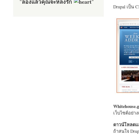
ลองแล้วคุณจะหลงรัก
"
"
Drupal เป็น 
Whitehouse.g
เว็บไซต์อย่
ดาวน์โหลดแล
ถ้าสนใจ Drupa