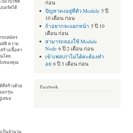
กในเว็บไซต์
ก่อน
บอร์ดได้
ปัญหาคงอยู่ที่ตัว Module
5 ปี
10 เดือน ก่อน
ถ้าอยากจะแยกหน้า
5 ปี 10
เดือน ก่อน
มารถสมัคร
สามารถลองใช้ Module
มัติ ความ
Node
6 ปี 2 เดือน ก่อน
สร้างเนื้อหา
เข้าเฟสเก่าไม่ได้ค่ะต้องทำ
คุณโดย
เว็บของคุณ
อย่
6 ปี 3 เดือน ก่อน
ที่สร้างด้วย
Facebook
ออกรุ่น
ู่เสมอ
กเป็นจำนวน