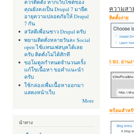
ควรติดตั้ง หากเว็บไซต์ของ
ความสามา
คุณยังคงเป็น Drupal 7 มายืด
อายุความปลอดภัยให้ Drupal
ติดตั้งง่าย
7 กัน
สวัสดีเพื่อนชาว Drupal ครับ
พยามติดตั่งหลายวันละ Social
open ไช้เเทนเฟสบุคได้เลย
ครับ ติดตั่งไม่ได้สักที
URL อ่านง่
ขอโมดูลกำหนดจำนวนครั้ง
เเก้ใขเนื้อหา ขอคำเเนะนำ
ครับ
ใช้กล่องเพื่มเนื้อหาออกมา
แสดงหน้าเว็บ
More
พร้อมสำหรั
นำทาง