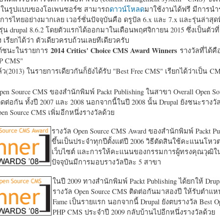
หาในรูปแบบของโอเพนซอร์ซ สามารถ
ดาวน์โหลด
มาใช้งานได้ฟรี มีการนำ
การไทยอย่างมากเลย เวอร์ชั่นปัจจุบันคือ ดรูปัล 6.x และ 7.x และรุ่นล่าสุดท
รุ่น drupal 8.6.2 โดยตัวแรกได้ออกมาในเดือนพฤศจิกายน 2015 ซึ่งเป็นตัวที่
ง เรียกได้ว่า ตัวเดียวครบถ้วนเลยทีเดียวครับ
2014 Critics' Choice CMS Award Winners
้ชนะในรายการ
รางวัลที่ได้คื
HP CMS"
แล้ว(2013) ในรายการเดียวกันก็ยังได้รับ "
Best Free CMS" เรียกได้ว่าเป็น CMS 
en Source CMS ของสำนักพิมพ์ Packt Publishing ในสาขา Overall Open S
ดต่อกัน ทั้งปี 2007 และ 2008 นอกจากนี้ในปี 2008 นั้น Drupal ยังชนะรางว
en Source CMS เพิ่มอีกหนึ่งรางวัลด้วย
รางวัล Open Source CMS Award ของสำนักพิมพ์ Packt Pub
ขึ้นเป็นประจำทุกปีตั้งแต่ปี 2006 วิธีตัดสินใช้คะแนนโหว
เว็บไซต์ และการให้คะแนนของกรรมการผู้ทรงคุณวุฒิ
ปัจจุบันมีการมอบรางวัลปีละ 5 สาขา
ในปี 2009 ทางสำนักพิมพ์ Packt Publishing ได้ยกให้ Drup
รางวัล Open Source CMS ติดต่อกันมาสองปี ให้รับตำแหน่
Fame เป็นรายแรก นอกจากนี้ Drupal ยังตบรางวัล Best O
PHP CMS ประจำปี 2009 กลับบ้านไปอีกหนึ่งรางวัลด้วย