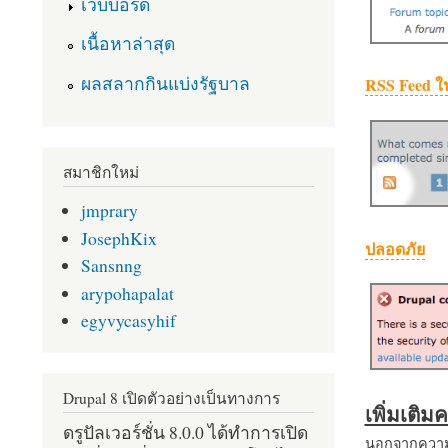
เว็บบอร์ด
เนื้อหาล่าสุด
ผลสลากกินแบ่งรัฐบาล
RSS Feed ใ
สมาชิกใหม่
jmprary
JosephKix
ปลอดภัย
Sansnng
arypohapalat
egyvycasyhif
Drupal 8 เปิดตัวอย่างเป็นทางการ
เพิ่มเติ
ดรูปัลเวอร์ชั่น 8.0.0 ได้ทำการเปิด
นอกจากความส