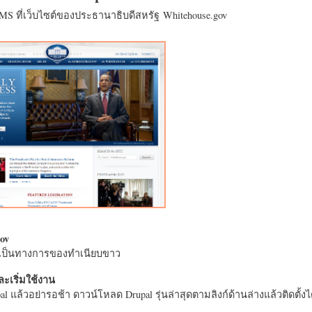
CMS ที่เว็บไซต์ของประธานาธิบดีสหรัฐ Whitehouse.gov
ov
างเป็นทางการของทำเนียบขาว
ะเริ่มใช้งาน
l แล้วอย่ารอช้า ดาวน์โหลด Drupal รุ่นล่าสุดตามลิงก์ด้านล่างแล้วติดตั้งได