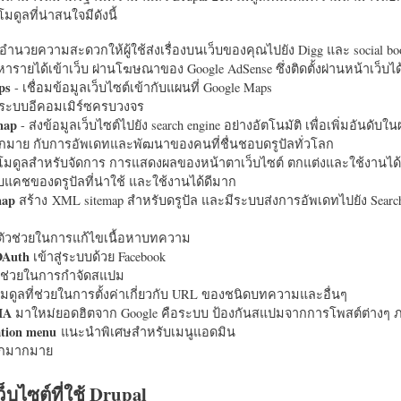
มดูลที่น่าสนใจมีดังนี้
อำนวยความสะดวกให้ผู้ใช้ส่งเรื่องบนเว็บของคุณไปยัง Digg และ social bo
หารายได้เข้าเว็บ ผ่านโฆษณาของ Google AdSense ซึ่งติดตั้งผ่านหน้าเว็บ
ps
- เชื่อมข้อมูลเว็บไซต์เข้ากับแผนที่ Google Maps
ระบบอีคอมเมิร์ซครบวงจร
map
- ส่งข้อมูลเว็บไซต์ไปยัง search engine อย่างอัตโนมัติ เพื่อเพิ่มอันดั
มากมาย กับการอัพเดทและพัฒนาของคนที่ชื่นชอบดรูปัลทั่วโลก
นโมดูลสำหรับจัดการ การแสดงผลของหน้าตาเว็บไซต์ ตกแต่งและใช้งานได้
แคชของดรูปัลที่น่าใช้ และใช้งานได้ดีมาก
map
สร้าง XML sitemap สำหรับดรูปัล และมีระบบส่งการอัพเดทไปยัง Search
ัวช่วยในการแก้ไขเนื้อหาบทความ
OAuth
เข้าสู่ระบบด้วย Facebook
วช่วยในการกำจัดสแปม
มดูลที่ช่วยในการตั้งค่าเกี่ยวกับ URL ของชนิดบทความและอื่นๆ
HA
มาใหม่ยอดฮิตจาก Google คือระบบ ป้องกันสแปมจากการโพสต์ต่างๆ ภ
ation menu
แนะนำพิเศษสำหรับเมนูแอดมิน
อีกมากมาย
ว็บไซต์ที่ใช้ Drupal