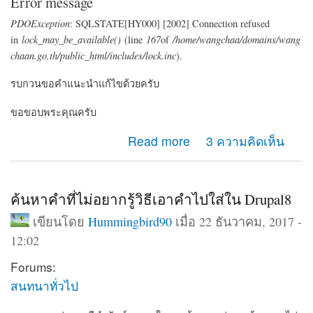
Error message
PDOException
: SQLSTATE[HY000] [2002] Connection refused
in
lock_may_be_available()
(line
167
of
/home/wangchaa/domains/wang
chaan.go.th/public_html/includes/lock.inc
).
รบกวนขอคำแนะนำแก้ไขด้วยครับ
ขอขอบพระคุณครับ
about เวบขึ้น error
Read more
3 ความคิดเห็น
ค้นหาคำที่ไม่อยากรู้วิธีเอาคำไปใส่ใน Drupal8
เขียนโดย
Hummingbird90
เมื่อ 22 ธันวาคม, 2017 -
12:02
Forums:
สนทนาทั่วไป