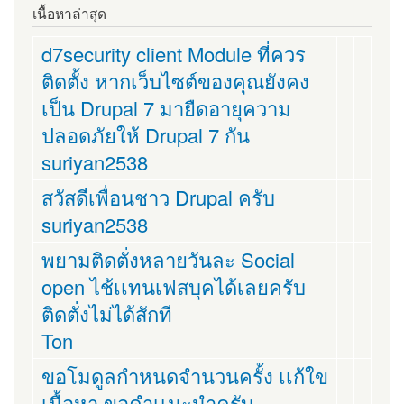
เนื้อหาล่าสุด
d7security client Module ที่ควร
ติดตั้ง หากเว็บไซต์ของคุณยังคง
เป็น Drupal 7 มายืดอายุความ
ปลอดภัยให้ Drupal 7 กัน
suriyan2538
สวัสดีเพื่อนชาว Drupal ครับ
suriyan2538
พยามติดตั่งหลายวันละ Social
open ไช้เเทนเฟสบุคได้เลยครับ
ติดตั่งไม่ได้สักที
Ton
ขอโมดูลกำหนดจำนวนครั้ง เเก้ใข
เนื้อหา ขอคำเเนะนำครับ