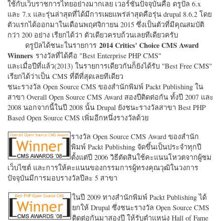
ใช้กับเว็บราชการไทยอย่างมากเลย เวอร์ชั่นปัจจุบันคือ ดรูปัล 6.x
และ 7.x และรุ่นล่าสุดที่ได้มีการเผยแพร่ล่าสุดคือรุ่น drupal 8.6.2 โดย
ตัวแรกได้ออกมาในเดือนพฤศจิกายน 2015 ซึ่งเป็นตัวที่มีคุณสมบัติ
กว่า 200 อย่าง เรียกได้ว่า ตัวเดียวครบถ้วนเลยทีเดียวครับ
2014 Critics' Choice CMS Award
ดรูปัลได้ชนะในรายการ
Winners
รางวัลที่ได้คือ "
Best Enterprise PHP CMS"
และเมื่อปีที่แล้ว(2013) ในรายการเดียวกันก็ยังได้รับ "
Best Free CMS"
เรียกได้ว่าเป็น CMS ที่ดีที่สุดเลยทีเดียว
ชนะรางวัล Open Source CMS ของสำนักพิมพ์ Packt Publishing ใน
สาขา Overall Open Source CMS Award สองปีติดต่อกัน ทั้งปี 2007 และ
2008 นอกจากนี้ในปี 2008 นั้น Drupal ยังชนะรางวัลสาขา Best PHP
Based Open Source CMS เพิ่มอีกหนึ่งรางวัลด้วย
รางวัล Open Source CMS Award ของสำนัก
พิมพ์ Packt Publishing จัดขึ้นเป็นประจำทุกปี
ตั้งแต่ปี 2006 วิธีตัดสินใช้คะแนนโหวตจากผู้ชม
เว็บไซต์ และการให้คะแนนของกรรมการผู้ทรงคุณวุฒิในวงการ
ปัจจุบันมีการมอบรางวัลปีละ 5 สาขา
ในปี 2009 ทางสำนักพิมพ์ Packt Publishing ได้
ยกให้ Drupal ซึ่งชนะรางวัล Open Source CMS
ติดต่อกันมาสองปี ให้รับตำแหน่ง Hall of Fame