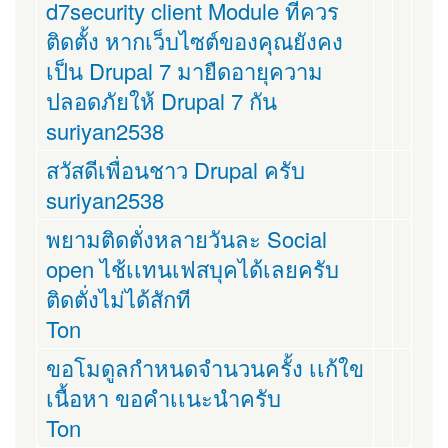
d7security client Module ที่ควร
ติดตั้ง หากเว็บไซต์ของคุณยังคง
เป็น Drupal 7 มายืดอายุความ
ปลอดภัยให้ Drupal 7 กัน
suriyan2538
สวัสดีเพื่อนชาว Drupal ครับ
suriyan2538
พยามติดตั่งหลายวันละ Social
open ไช้เเทนเฟสบุคได้เลยครับ
ติดตั่งไม่ได้สักที
Ton
ขอโมดูลกำหนดจำนวนครั้ง เเก้ใข
เนื้อหา ขอคำเเนะนำครับ
Ton