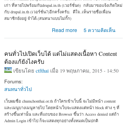
เก่า ที่หายไปพร้อมกับdrupal.in.th (เวอร์ชั่น6) กลับมาขอแจ้งเกิดใหม่
กับ drupal.in.th (เวอร์ชั่น7)อีกครั้งครับ. ดีใจ..เห็นรายชื่อเพื่อน
สมาชิกยังอยู่ จำได้.(สนทนาแบบไม่กั๊ก)
about ฝากเว็บไซต์ สไตล์แนวโรงเรียน ด้วยDrupal7
Read more
5 ความคิดเห็น
คนทั่วไปเปิดเว็บได้ แต่ไม่แสดงเนื้อหา Content
ต้องแก้ยังไงครับ
เขียนโดย
ctfthai
เมื่อ 19 พฤษภาคม, 2015 - 14:50
Forums:
สนทนาทั่วไป
เว็บผมชื่อ chumchonthai.or.th ถ้าใครเข้าเว็บนี้ จะไม่มีหน้า content
และเมนูบางเมนูหายไป โดยหน้าเว็บจะแสดงแต่หน้า block ต่าง ๆ ที่
สร้างขึ้นเท่านั้น และที่แถบของ Browser ขึ้นว่า Access denied แต่ถ้า
Admin Login เข้าไป ก็จะแสดงทุกอย่างทั้งหมดเป็นปกติ