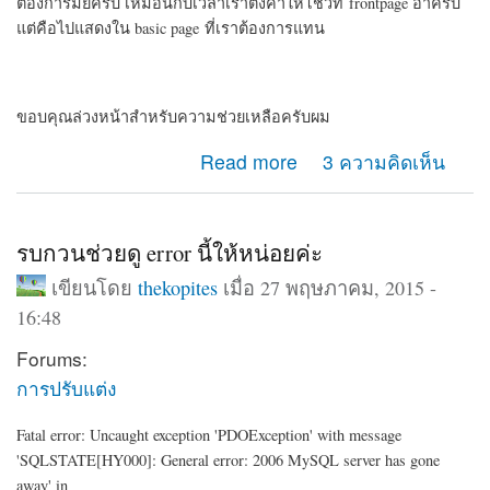
ต้องการมั้ยครับ เหมือนกับเวลาเราตั้งค่าให้โชว์ที่ frontpage อ่าครับ
แต่คือไปแสดงใน basic page ที่เราต้องการแทน
ขอบคุณล่วงหน้าสำหรับความช่วยเหลือครับผม
about Article กับ Basic Page
Read more
3 ความคิดเห็น
รบกวนช่วยดู error นี้ให้หน่อยค่ะ
เขียนโดย
thekopites
เมื่อ 27 พฤษภาคม, 2015 -
16:48
Forums:
การปรับแต่ง
Fatal error: Uncaught exception 'PDOException' with message
'SQLSTATE[HY000]: General error: 2006 MySQL server has gone
away' in