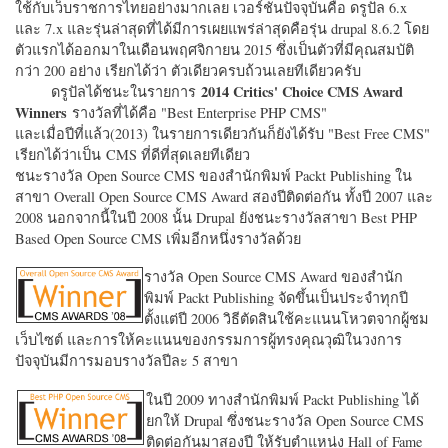
ใช้กับเว็บราชการไทยอย่างมากเลย เวอร์ชั่นปัจจุบันคือ ดรูปัล 6.x
และ 7.x และรุ่นล่าสุดที่ได้มีการเผยแพร่ล่าสุดคือรุ่น drupal 8.6.2 โดย
ตัวแรกได้ออกมาในเดือนพฤศจิกายน 2015 ซึ่งเป็นตัวที่มีคุณสมบัติ
กว่า 200 อย่าง เรียกได้ว่า ตัวเดียวครบถ้วนเลยทีเดียวครับ
2014 Critics' Choice CMS Award
ดรูปัลได้ชนะในรายการ
Winners
รางวัลที่ได้คือ "
Best Enterprise PHP CMS"
และเมื่อปีที่แล้ว(2013) ในรายการเดียวกันก็ยังได้รับ "
Best Free CMS"
เรียกได้ว่าเป็น CMS ที่ดีที่สุดเลยทีเดียว
ชนะรางวัล Open Source CMS ของสำนักพิมพ์ Packt Publishing ใน
สาขา Overall Open Source CMS Award สองปีติดต่อกัน ทั้งปี 2007 และ
2008 นอกจากนี้ในปี 2008 นั้น Drupal ยังชนะรางวัลสาขา Best PHP
Based Open Source CMS เพิ่มอีกหนึ่งรางวัลด้วย
รางวัล Open Source CMS Award ของสำนัก
พิมพ์ Packt Publishing จัดขึ้นเป็นประจำทุกปี
ตั้งแต่ปี 2006 วิธีตัดสินใช้คะแนนโหวตจากผู้ชม
เว็บไซต์ และการให้คะแนนของกรรมการผู้ทรงคุณวุฒิในวงการ
ปัจจุบันมีการมอบรางวัลปีละ 5 สาขา
ในปี 2009 ทางสำนักพิมพ์ Packt Publishing ได้
ยกให้ Drupal ซึ่งชนะรางวัล Open Source CMS
ติดต่อกันมาสองปี ให้รับตำแหน่ง Hall of Fame