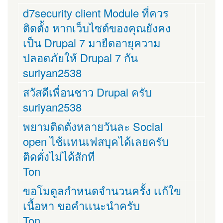
d7security client Module ที่ควร
ติดตั้ง หากเว็บไซต์ของคุณยังคง
เป็น Drupal 7 มายืดอายุความ
ปลอดภัยให้ Drupal 7 กัน
suriyan2538
สวัสดีเพื่อนชาว Drupal ครับ
suriyan2538
พยามติดตั่งหลายวันละ Social
open ไช้เเทนเฟสบุคได้เลยครับ
ติดตั่งไม่ได้สักที
Ton
ขอโมดูลกำหนดจำนวนครั้ง เเก้ใข
เนื้อหา ขอคำเเนะนำครับ
Ton