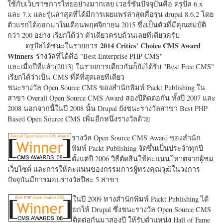
ใช้กับเว็บราชการไทยอย่างมากเลย เวอร์ชั่นปัจจุบันคือ ดรูปัล 6.x
และ 7.x และรุ่นล่าสุดที่ได้มีการเผยแพร่ล่าสุดคือรุ่น drupal 8.6.2 โดย
ตัวแรกได้ออกมาในเดือนพฤศจิกายน 2015 ซึ่งเป็นตัวที่มีคุณสมบัติ
กว่า 200 อย่าง เรียกได้ว่า ตัวเดียวครบถ้วนเลยทีเดียวครับ
2014 Critics' Choice CMS Award
ดรูปัลได้ชนะในรายการ
Winners
รางวัลที่ได้คือ "
Best Enterprise PHP CMS"
และเมื่อปีที่แล้ว(2013) ในรายการเดียวกันก็ยังได้รับ "
Best Free CMS"
เรียกได้ว่าเป็น CMS ที่ดีที่สุดเลยทีเดียว
ชนะรางวัล Open Source CMS ของสำนักพิมพ์ Packt Publishing ใน
สาขา Overall Open Source CMS Award สองปีติดต่อกัน ทั้งปี 2007 และ
2008 นอกจากนี้ในปี 2008 นั้น Drupal ยังชนะรางวัลสาขา Best PHP
Based Open Source CMS เพิ่มอีกหนึ่งรางวัลด้วย
รางวัล Open Source CMS Award ของสำนัก
พิมพ์ Packt Publishing จัดขึ้นเป็นประจำทุกปี
ตั้งแต่ปี 2006 วิธีตัดสินใช้คะแนนโหวตจากผู้ชม
เว็บไซต์ และการให้คะแนนของกรรมการผู้ทรงคุณวุฒิในวงการ
ปัจจุบันมีการมอบรางวัลปีละ 5 สาขา
ในปี 2009 ทางสำนักพิมพ์ Packt Publishing ได้
ยกให้ Drupal ซึ่งชนะรางวัล Open Source CMS
ติดต่อกันมาสองปี ให้รับตำแหน่ง Hall of Fame