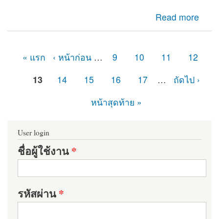
about เจอปัญหาในส่วนของ Reports รายงาน PHP Library
Read more
missing และ Dependencies not installed
« แรก
‹ หน้าก่อน
…
9
10
11
12
หน้า
13
14
15
16
17
…
ถัดไป ›
หน้าสุดท้าย »
User login
ชื่อผู้ใช้งาน
*
รหัสผ่าน
*