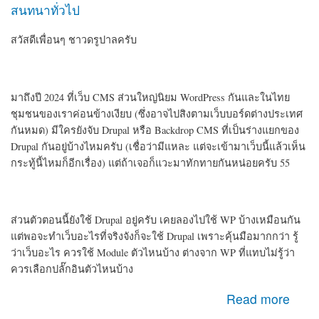
สนทนาทั่วไป
สวัสดีเพื่อนๆ ชาวดรูปาลครับ
มาถึงปี 2024 ที่เว็บ CMS ส่วนใหญ่นิยม WordPress กันและในไทย
ชุมชนของเราค่อนข้างเงียบ (ซึ่งอาจไปสิงตามเว็บบอร์ดต่างประเทศ
กันหมด) มีใครยังจับ Drupal หรือ Backdrop CMS ที่เป็นร่างแยกของ
Drupal กันอยู่บ้างไหมครับ (เชื่อว่ามีแหละ แต่จะเข้ามาเว็บนี้แล้วเห็น
กระทู้นี้ไหมก็อีกเรื่อง) แต่ถ้าเจอก็แวะมาทักทายกันหน่อยครับ 55
ส่วนตัวตอนนี้ยังใช้ Drupal อยู่ครับ เคยลองไปใช้ WP บ้างเหมือนกัน
แต่พอจะทำเว็บอะไรที่จริงจังก็จะใช้ Drupal เพราะคุ้นมือมากกว่า รู้
ว่าเว็บอะไร ควรใช้ Module ตัวไหนบ้าง ต่างจาก WP ที่แทบไม่รู้ว่า
ควรเลือกปลั๊กอินตัวไหนบ้าง
about สวัสดีเพื่อนชาว Drupal ครับ
Read more