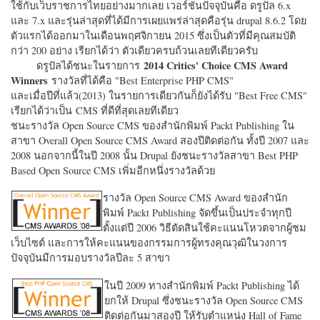
ใช้กับเว็บราชการไทยอย่างมากเลย เวอร์ชั่นปัจจุบันคือ ดรูปัล 6.x
และ 7.x และรุ่นล่าสุดที่ได้มีการเผยแพร่ล่าสุดคือรุ่น drupal 8.6.2 โดย
ตัวแรกได้ออกมาในเดือนพฤศจิกายน 2015 ซึ่งเป็นตัวที่มีคุณสมบัติ
กว่า 200 อย่าง เรียกได้ว่า ตัวเดียวครบถ้วนเลยทีเดียวครับ
2014 Critics' Choice CMS Award
ดรูปัลได้ชนะในรายการ
Winners
รางวัลที่ได้คือ "
Best Enterprise PHP CMS"
และเมื่อปีที่แล้ว(2013) ในรายการเดียวกันก็ยังได้รับ "
Best Free CMS"
เรียกได้ว่าเป็น CMS ที่ดีที่สุดเลยทีเดียว
ชนะรางวัล Open Source CMS ของสำนักพิมพ์ Packt Publishing ใน
สาขา Overall Open Source CMS Award สองปีติดต่อกัน ทั้งปี 2007 และ
2008 นอกจากนี้ในปี 2008 นั้น Drupal ยังชนะรางวัลสาขา Best PHP
Based Open Source CMS เพิ่มอีกหนึ่งรางวัลด้วย
รางวัล Open Source CMS Award ของสำนัก
พิมพ์ Packt Publishing จัดขึ้นเป็นประจำทุกปี
ตั้งแต่ปี 2006 วิธีตัดสินใช้คะแนนโหวตจากผู้ชม
เว็บไซต์ และการให้คะแนนของกรรมการผู้ทรงคุณวุฒิในวงการ
ปัจจุบันมีการมอบรางวัลปีละ 5 สาขา
ในปี 2009 ทางสำนักพิมพ์ Packt Publishing ได้
ยกให้ Drupal ซึ่งชนะรางวัล Open Source CMS
ติดต่อกันมาสองปี ให้รับตำแหน่ง Hall of Fame