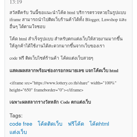
13:19
สวัสดีครับ วันนี้ขอแนะนำโค้ด html บริการตรวจหวยในรูปแบบ
iframe สามารถนำไปติดเว็บร้านค้าได้ทั้ง Blogger, Lnwshop และ
อื่นๆ ได้ตามใจชอบ
โค้ด html สำเร็จรูปแบบ สำหรับตกแต่งเว็บให้สวยงามมากขึ้น
ให้ลูกค้าได้ใช้งานได้สะดวกมากขึ้นจากเว็บของเรา
code ฟรี ติดเว็บไซต์ร้านค้า โค้ดแต่งเว็บสวยๆ
แสดงผลสลากพร้อมช่องกรอกหมายเลข แจกโค้ดเว็บ html
<iframe src="https://www.lottery.co.th/share" width="100%"
height="650" frameborder="0"></iframe>
เฉพาะผลสลากรางวัลหลัก Code ตกแต่งเว็บ
Tags:
code free
โค้ดติดเว็บ
ฟรีโค้ด
โค้ดhtml
แต่งเว็บ