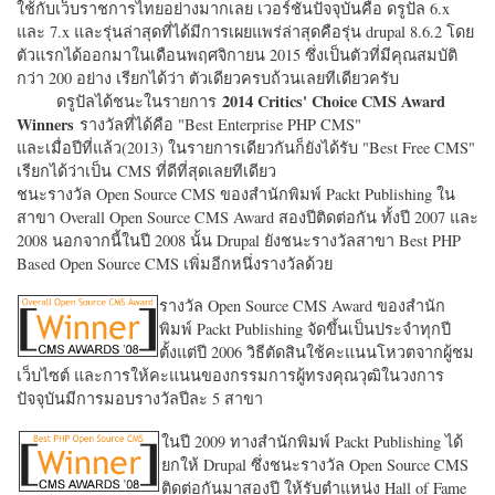
ใช้กับเว็บราชการไทยอย่างมากเลย เวอร์ชั่นปัจจุบันคือ ดรูปัล 6.x
และ 7.x และรุ่นล่าสุดที่ได้มีการเผยแพร่ล่าสุดคือรุ่น drupal 8.6.2 โดย
ตัวแรกได้ออกมาในเดือนพฤศจิกายน 2015 ซึ่งเป็นตัวที่มีคุณสมบัติ
กว่า 200 อย่าง เรียกได้ว่า ตัวเดียวครบถ้วนเลยทีเดียวครับ
2014 Critics' Choice CMS Award
ดรูปัลได้ชนะในรายการ
Winners
รางวัลที่ได้คือ "
Best Enterprise PHP CMS"
และเมื่อปีที่แล้ว(2013) ในรายการเดียวกันก็ยังได้รับ "
Best Free CMS"
เรียกได้ว่าเป็น CMS ที่ดีที่สุดเลยทีเดียว
ชนะรางวัล Open Source CMS ของสำนักพิมพ์ Packt Publishing ใน
สาขา Overall Open Source CMS Award สองปีติดต่อกัน ทั้งปี 2007 และ
2008 นอกจากนี้ในปี 2008 นั้น Drupal ยังชนะรางวัลสาขา Best PHP
Based Open Source CMS เพิ่มอีกหนึ่งรางวัลด้วย
รางวัล Open Source CMS Award ของสำนัก
พิมพ์ Packt Publishing จัดขึ้นเป็นประจำทุกปี
ตั้งแต่ปี 2006 วิธีตัดสินใช้คะแนนโหวตจากผู้ชม
เว็บไซต์ และการให้คะแนนของกรรมการผู้ทรงคุณวุฒิในวงการ
ปัจจุบันมีการมอบรางวัลปีละ 5 สาขา
ในปี 2009 ทางสำนักพิมพ์ Packt Publishing ได้
ยกให้ Drupal ซึ่งชนะรางวัล Open Source CMS
ติดต่อกันมาสองปี ให้รับตำแหน่ง Hall of Fame