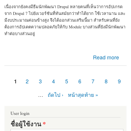
เนื่องจากยังคงมีธีมนักพัฒนา Drupal หลายคนที่เห็นว่าการอัปเกรด
จาก Drupal 7 ไปยังเวอร์ชันที่ทันสมัยกว่าทำได้ยาก ใช้เวลานาน และ
มีงบประมาณค่อนข้างสูง จึงได้ออกส่วนเสริมนี้มา สำหรับคนที่ยัง
ต้องการอัปเดตความปลอดภัยให้กับ Module บางส่วนที่ยังมีนักพัฒนา
ทำต่อบางส่วนอยู่
about d7security client Module ที่ควรติดตั้ง หากเว็บไซต์
Read more
ของคุณยังคงเป็น Drupal 7 มายืดอายุความปลอดภัยให้
Drupal 7 กัน
1
2
3
4
5
6
7
8
9
หน้า
…
ถัดไป ›
หน้าสุดท้าย »
User login
ชื่อผู้ใช้งาน
*