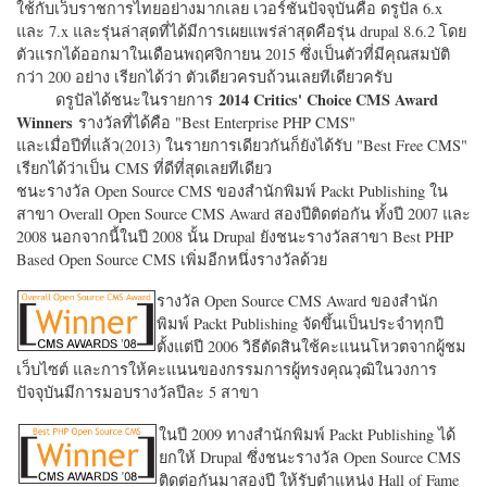
ใช้กับเว็บราชการไทยอย่างมากเลย เวอร์ชั่นปัจจุบันคือ ดรูปัล 6.x
และ 7.x และรุ่นล่าสุดที่ได้มีการเผยแพร่ล่าสุดคือรุ่น drupal 8.6.2 โดย
ตัวแรกได้ออกมาในเดือนพฤศจิกายน 2015 ซึ่งเป็นตัวที่มีคุณสมบัติ
กว่า 200 อย่าง เรียกได้ว่า ตัวเดียวครบถ้วนเลยทีเดียวครับ
2014 Critics' Choice CMS Award
ดรูปัลได้ชนะในรายการ
Winners
รางวัลที่ได้คือ "
Best Enterprise PHP CMS"
และเมื่อปีที่แล้ว(2013) ในรายการเดียวกันก็ยังได้รับ "
Best Free CMS"
เรียกได้ว่าเป็น CMS ที่ดีที่สุดเลยทีเดียว
ชนะรางวัล Open Source CMS ของสำนักพิมพ์ Packt Publishing ใน
สาขา Overall Open Source CMS Award สองปีติดต่อกัน ทั้งปี 2007 และ
2008 นอกจากนี้ในปี 2008 นั้น Drupal ยังชนะรางวัลสาขา Best PHP
Based Open Source CMS เพิ่มอีกหนึ่งรางวัลด้วย
รางวัล Open Source CMS Award ของสำนัก
พิมพ์ Packt Publishing จัดขึ้นเป็นประจำทุกปี
ตั้งแต่ปี 2006 วิธีตัดสินใช้คะแนนโหวตจากผู้ชม
เว็บไซต์ และการให้คะแนนของกรรมการผู้ทรงคุณวุฒิในวงการ
ปัจจุบันมีการมอบรางวัลปีละ 5 สาขา
ในปี 2009 ทางสำนักพิมพ์ Packt Publishing ได้
ยกให้ Drupal ซึ่งชนะรางวัล Open Source CMS
ติดต่อกันมาสองปี ให้รับตำแหน่ง Hall of Fame