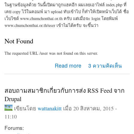
ในฐานข้อมูลด้วย
วันนี้เปิดมาถูกแฮคอีก ผมเลยเอาไฟล์ index.php ที่
เคย copy ไว้ในคอมพ์ มา upload ทับเข้าไป
ก็ทำให้เปิดหน้าเว็บได้
ชื่อ
เว็บไซด์ www.chumchonthai.or.th ครับ
แต่เมื่อจะ login โดยพิมพ์
www.chumchonthai.or.th/user เข้าไม่ได้ครับ
จะขึ้นว่า
Not Foun
d
The requested URL /user was not found on this server.
about ขอความช่วยเหลือ login เว็บไซด์ตัวเองไม่ได้ครับ
Read more
3 ความคิดเห็น
สอบถามสมาชิกเกี่ยวกับการส่ง RSS Feed จาก
Drupal
เขียนโดย
wattanakitt
เมื่อ 20 สิงหาคม, 2015 -
11:10
Forums: