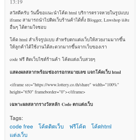
13:19
สวัสดีครับ วันนี้ขอแนะนำโค้ด html บริการตรวจหวยในรูปแบบ
iframe สามารถนำไปติดเว็บร้านค้าได้ทั้ง Blogger, Lnwshop และ
อื่นๆ ได้ตามใจชอบ
โค้ด html สำเร็จรูปแบบ สำหรับตกแต่งเว็บให้สวยงามมากขึ้น
ให้ลูกค้าได้ใช้งานได้สะดวกมากขึ้นจากเว็บของเรา
code ฟรี ติดเว็บไซต์ร้านค้า โค้ดแต่งเว็บสวยๆ
แสดงผลสลากพร้อมช่องกรอกหมายเลข แจกโค้ดเว็บ html
<iframe src="https://www.lottery.co.th/share" width="100%"
height="650" frameborder="0"></iframe>
เฉพาะผลสลากรางวัลหลัก Code ตกแต่งเว็บ
Tags:
code free
โค้ดติดเว็บ
ฟรีโค้ด
โค้ดhtml
แต่งเว็บ