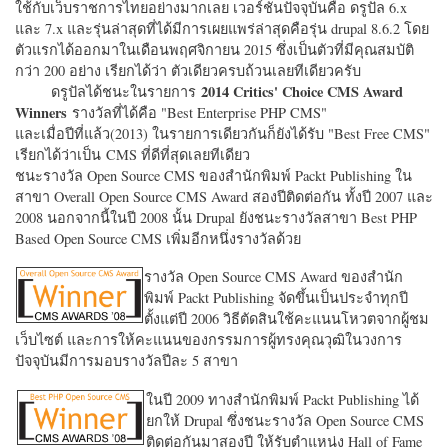
ใช้กับเว็บราชการไทยอย่างมากเลย เวอร์ชั่นปัจจุบันคือ ดรูปัล 6.x
และ 7.x และรุ่นล่าสุดที่ได้มีการเผยแพร่ล่าสุดคือรุ่น drupal 8.6.2 โดย
ตัวแรกได้ออกมาในเดือนพฤศจิกายน 2015 ซึ่งเป็นตัวที่มีคุณสมบัติ
กว่า 200 อย่าง เรียกได้ว่า ตัวเดียวครบถ้วนเลยทีเดียวครับ
2014 Critics' Choice CMS Award
ดรูปัลได้ชนะในรายการ
Winners
รางวัลที่ได้คือ "
Best Enterprise PHP CMS"
และเมื่อปีที่แล้ว(2013) ในรายการเดียวกันก็ยังได้รับ "
Best Free CMS"
เรียกได้ว่าเป็น CMS ที่ดีที่สุดเลยทีเดียว
ชนะรางวัล Open Source CMS ของสำนักพิมพ์ Packt Publishing ใน
สาขา Overall Open Source CMS Award สองปีติดต่อกัน ทั้งปี 2007 และ
2008 นอกจากนี้ในปี 2008 นั้น Drupal ยังชนะรางวัลสาขา Best PHP
Based Open Source CMS เพิ่มอีกหนึ่งรางวัลด้วย
รางวัล Open Source CMS Award ของสำนัก
พิมพ์ Packt Publishing จัดขึ้นเป็นประจำทุกปี
ตั้งแต่ปี 2006 วิธีตัดสินใช้คะแนนโหวตจากผู้ชม
เว็บไซต์ และการให้คะแนนของกรรมการผู้ทรงคุณวุฒิในวงการ
ปัจจุบันมีการมอบรางวัลปีละ 5 สาขา
ในปี 2009 ทางสำนักพิมพ์ Packt Publishing ได้
ยกให้ Drupal ซึ่งชนะรางวัล Open Source CMS
ติดต่อกันมาสองปี ให้รับตำแหน่ง Hall of Fame