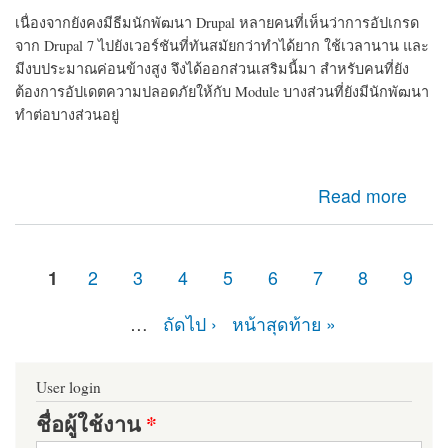
เนื่องจากยังคงมีธีมนักพัฒนา Drupal หลายคนที่เห็นว่าการอัปเกรด
จาก Drupal 7 ไปยังเวอร์ชันที่ทันสมัยกว่าทำได้ยาก ใช้เวลานาน และ
มีงบประมาณค่อนข้างสูง จึงได้ออกส่วนเสริมนี้มา สำหรับคนที่ยัง
ต้องการอัปเดตความปลอดภัยให้กับ Module บางส่วนที่ยังมีนักพัฒนา
ทำต่อบางส่วนอยู่
about d7security client Module ที่ควรติดตั้ง หากเว็บไซต์
Read more
ของคุณยังคงเป็น Drupal 7 มายืดอายุความปลอดภัยให้
Drupal 7 กัน
1
2
3
4
5
6
7
8
9
หน้า
…
ถัดไป ›
หน้าสุดท้าย »
User login
ชื่อผู้ใช้งาน
*