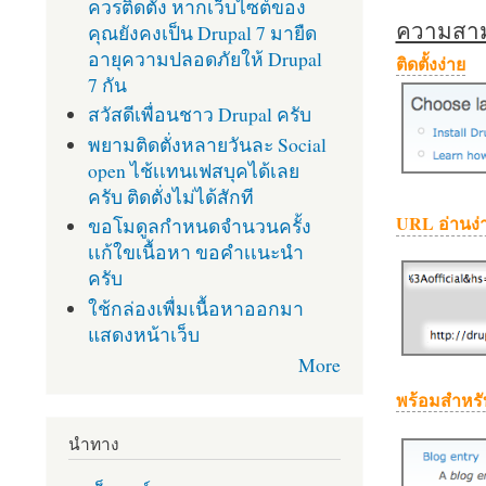
ควรติดตั้ง หากเว็บไซต์ของ
ความสามา
คุณยังคงเป็น Drupal 7 มายืด
อายุความปลอดภัยให้ Drupal
ติดตั้งง่าย
7 กัน
สวัสดีเพื่อนชาว Drupal ครับ
พยามติดตั่งหลายวันละ Social
open ไช้เเทนเฟสบุคได้เลย
ครับ ติดตั่งไม่ได้สักที
URL อ่านง่
ขอโมดูลกำหนดจำนวนครั้ง
เเก้ใขเนื้อหา ขอคำเเนะนำ
ครับ
ใช้กล่องเพื่มเนื้อหาออกมา
แสดงหน้าเว็บ
More
พร้อมสำหรั
นำทาง