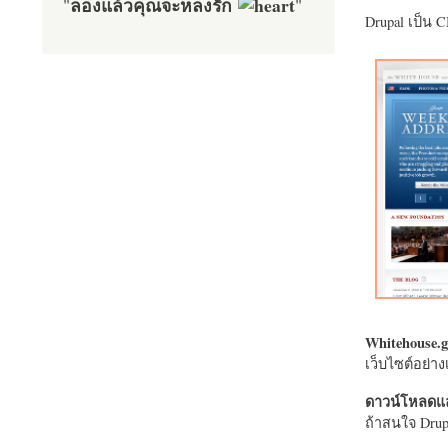
ลองแล้วคุณจะหลงรัก
"
"
Drupal เป็น 
Whitehouse.g
เว็บไซต์อย่
ดาวน์โหลดแล
ถ้าสนใจ Drupa