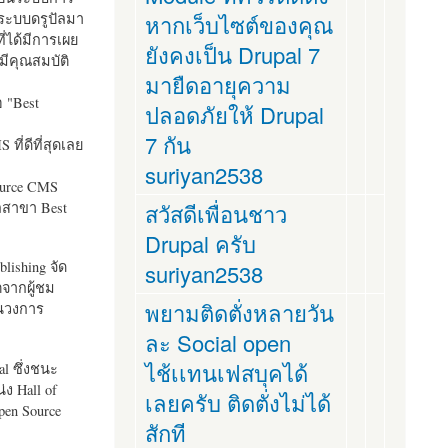
ระบบดรูปัลมา
หากเว็บไซต์ของคุณ
ี่ได้มีการเผย
ยังคงเป็น Drupal 7
มีคุณสมบัติ
มายืดอายุความ
อ "
Best
ปลอดภัยให้ Drupal
7 กัน
ที่ดีที่สุดเลย
suriyan2538
ource CMS
ัลสาขา Best
สวัสดีเพื่อนชาว
Drupal ครับ
lishing จัด
suriyan2538
ตจากผู้ชม
พยามติดตั่งหลายวัน
ในวงการ
ละ Social open
ไช้เเทนเฟสบุคได้
al ซึ่งชนะ
ง Hall of
เลยครับ ติดตั่งไม่ได้
pen Source
สักที