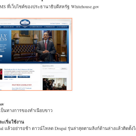
CMS ที่เว็บไซต์ของประธานาธิบดีสหรัฐ Whitehouse.gov
ov
างเป็นทางการของทำเนียบขาว
ะเริ่มใช้งาน
l แล้วอย่ารอช้า ดาวน์โหลด Drupal รุ่นล่าสุดตามลิงก์ด้านล่างแล้วติดตั้งได