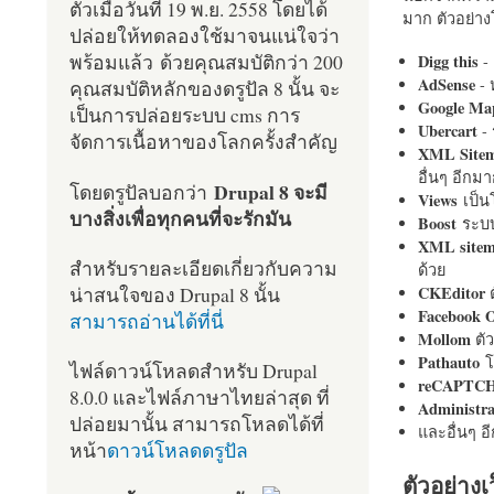
ตัวเมื่อวันที่ 19 พ.ย. 2558 โดยได้
มาก ตัวอย่างโ
ปล่อยให้ทดลองใช้มาจนแน่ใจว่า
พร้อมแล้ว ด้วยคุณสมบัติกว่า 200
Digg this
- 
AdSense
- 
คุณสมบัติหลักของดรูปัล 8 นั้น จะ
Google Ma
เป็นการปล่อยระบบ cms การ
Ubercart
- 
จัดการเนื้อหาของโลกครั้งสำคัญ
XML Site
อื่นๆ อีก
Drupal 8 จะมี
โดยดรูปัลบอกว่า
Views
เป็
บางสิ่งเพื่อทุกคนที่จะรักมัน
Boost
ระบบ
XML site
สำหรับรายละเอียดเกี่ยวกับความ
ด้วย
น่าสนใจของ Drupal 8 นั้น
CKEditor
ต
Facebook 
สามารถอ่านได้ที่นี่
Mollom
ตั
Pathauto
โ
ไฟล์ดาวน์โหลดสำหรับ Drupal
reCAPTC
8.0.0 และไฟล์ภาษาไทยล่าสุด ที่
Administr
ปล่อยมานั้น สามารถโหลดได้ที่
และอื่นๆ 
หน้า
ดาวน์โหลดดรูปัล
ตัวอย่างเ