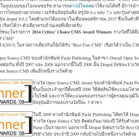
หาในรูปแบบของโอเพนซอร์ซ สามารถ
ดาวน์โหลด
มาใช้งานได้ฟรี มีการนำ
การไทยอย่างมากเลย เวอร์ชั่นปัจจุบันคือ ดรูปัล 6.x และ 7.x และรุ่นล่าสุดท
รุ่น drupal 8.6.2 โดยตัวแรกได้ออกมาในเดือนพฤศจิกายน 2015 ซึ่งเป็นตัวที่
ง เรียกได้ว่า ตัวเดียวครบถ้วนเลยทีเดียวครับ
2014 Critics' Choice CMS Award Winners
้ชนะในรายการ
รางวัลที่ได้คื
HP CMS"
แล้ว(2013) ในรายการเดียวกันก็ยังได้รับ "
Best Free CMS" เรียกได้ว่าเป็น CMS 
en Source CMS ของสำนักพิมพ์ Packt Publishing ในสาขา Overall Open S
ดต่อกัน ทั้งปี 2007 และ 2008 นอกจากนี้ในปี 2008 นั้น Drupal ยังชนะรางว
en Source CMS เพิ่มอีกหนึ่งรางวัลด้วย
รางวัล Open Source CMS Award ของสำนักพิมพ์ Packt Pub
ขึ้นเป็นประจำทุกปีตั้งแต่ปี 2006 วิธีตัดสินใช้คะแนนโหว
เว็บไซต์ และการให้คะแนนของกรรมการผู้ทรงคุณวุฒิ
ปัจจุบันมีการมอบรางวัลปีละ 5 สาขา
ในปี 2009 ทางสำนักพิมพ์ Packt Publishing ได้ยกให้ Drup
รางวัล Open Source CMS ติดต่อกันมาสองปี ให้รับตำแหน่
Fame เป็นรายแรก นอกจากนี้ Drupal ยังตบรางวัล Best O
PHP CMS ประจำปี 2009 กลับบ้านไปอีกหนึ่งรางวัลด้วย