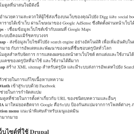
มดูลที่น่าสนใจมีดังนี้
อำนวยความสะดวกให้ผู้ใช้ส่งเรื่องบนเว็บของคุณไปยัง Digg และ social bo
หารายได้เข้าเว็บ ผ่านโฆษณาของ Google AdSense ซึ่งติดตั้งผ่านหน้าเว็บ
ps
- เชื่อมข้อมูลเว็บไซต์เข้ากับแผนที่ Google Maps
ระบบอีคอมเมิร์ซครบวงจร
map
- ส่งข้อมูลเว็บไซต์ไปยัง search engine อย่างอัตโนมัติ เพื่อเพิ่มอันดั
มากมาย กับการอัพเดทและพัฒนาของคนที่ชื่นชอบดรูปัลทั่วโลก
นโมดูลสำหรับจัดการ การแสดงผลของหน้าตาเว็บไซต์ ตกแต่งและใช้งานได้
แคชของดรูปัลที่น่าใช้ และใช้งานได้ดีมาก
map
สร้าง XML sitemap สำหรับดรูปัล และมีระบบส่งการอัพเดทไปยัง Search
ัวช่วยในการแก้ไขเนื้อหาบทความ
OAuth
เข้าสู่ระบบด้วย Facebook
วช่วยในการกำจัดสแปม
มดูลที่ช่วยในการตั้งค่าเกี่ยวกับ URL ของชนิดบทความและอื่นๆ
HA
มาใหม่ยอดฮิตจาก Google คือระบบ ป้องกันสแปมจากการโพสต์ต่างๆ ภ
ation menu
แนะนำพิเศษสำหรับเมนูแอดมิน
อีกมากมาย
ว็บไซต์ที่ใช้ Drupal