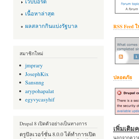
เว็บบอร์ด
เนื้อหาล่าสุด
ผลสลากกินแบ่งรัฐบาล
RSS Feed ใ
สมาชิกใหม่
jmprary
JosephKix
ปลอดภัย
Sansnng
arypohapalat
egyvycasyhif
Drupal 8 เปิดตัวอย่างเป็นทางการ
เพิ่มเติ
ดรูปัลเวอร์ชั่น 8.0.0 ได้ทำการเปิด
นอกจากความส