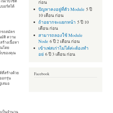
กในเว็บไซต์
ก่อน
บอร์ดได้
ปัญหาคงอยู่ที่ตัว Module
5 ปี
10 เดือน ก่อน
ถ้าอยากจะแยกหน้า
5 ปี 10
เดือน ก่อน
มารถสมัคร
สามารถลองใช้ Module
มัติ ความ
Node
6 ปี 2 เดือน ก่อน
สร้างเนื้อหา
เข้าเฟสเก่าไม่ได้ค่ะต้องทำ
คุณโดย
เว็บของคุณ
อย่
6 ปี 3 เดือน ก่อน
ที่สร้างด้วย
Facebook
ออกรุ่น
ู่เสมอ
กเป็นจำนวน