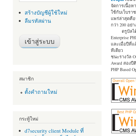
จัดการเนื้อ
สร้างบัญชีผู้ใช้ใหม่
ใช้กับเว็บราช
แพร่ล่าสุดคือ
ลืมรหัสผ่าน
กว่า 200 อย่า
ดรูปัลได
Enterprise P
และเมื่อปีที่
ทีเดียว
ชนะรางวัล Op
Award สองปีติ
PHP Based Op
สมาชิก
ตั้งคำถามใหม่
กระทู้ใหม่
d7security client Module ที่