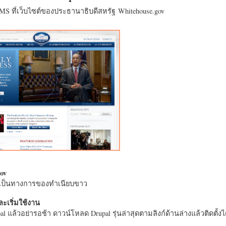
CMS ที่เว็บไซต์ของประธานาธิบดีสหรัฐ Whitehouse.gov
ov
างเป็นทางการของทำเนียบขาว
ะเริ่มใช้งาน
l แล้วอย่ารอช้า ดาวน์โหลด Drupal รุ่นล่าสุดตามลิงก์ด้านล่างแล้วติดตั้งได