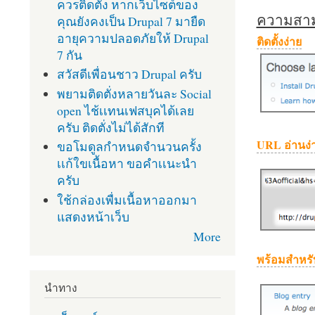
ควรติดตั้ง หากเว็บไซต์ของ
ความสามา
คุณยังคงเป็น Drupal 7 มายืด
อายุความปลอดภัยให้ Drupal
ติดตั้งง่าย
7 กัน
สวัสดีเพื่อนชาว Drupal ครับ
พยามติดตั่งหลายวันละ Social
open ไช้เเทนเฟสบุคได้เลย
ครับ ติดตั่งไม่ได้สักที
URL อ่านง่
ขอโมดูลกำหนดจำนวนครั้ง
เเก้ใขเนื้อหา ขอคำเเนะนำ
ครับ
ใช้กล่องเพื่มเนื้อหาออกมา
แสดงหน้าเว็บ
More
พร้อมสำหรั
นำทาง