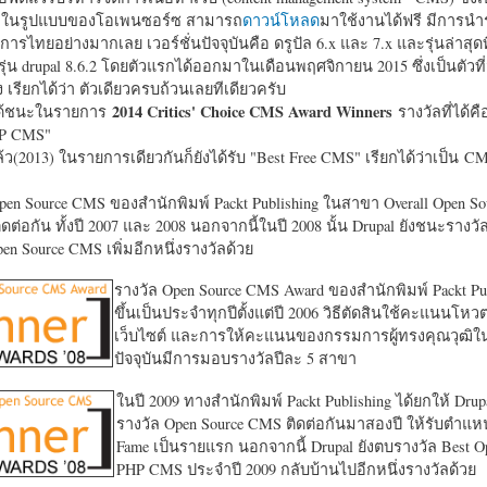
หาในรูปแบบของโอเพนซอร์ซ สามารถ
ดาวน์โหลด
มาใช้งานได้ฟรี มีการนำ
การไทยอย่างมากเลย เวอร์ชั่นปัจจุบันคือ ดรูปัล 6.x และ 7.x และรุ่นล่าสุดท
รุ่น drupal 8.6.2 โดยตัวแรกได้ออกมาในเดือนพฤศจิกายน 2015 ซึ่งเป็นตัวที่
ง เรียกได้ว่า ตัวเดียวครบถ้วนเลยทีเดียวครับ
2014 Critics' Choice CMS Award Winners
้ชนะในรายการ
รางวัลที่ได้คื
HP CMS"
แล้ว(2013) ในรายการเดียวกันก็ยังได้รับ "
Best Free CMS" เรียกได้ว่าเป็น CMS 
en Source CMS ของสำนักพิมพ์ Packt Publishing ในสาขา Overall Open S
ดต่อกัน ทั้งปี 2007 และ 2008 นอกจากนี้ในปี 2008 นั้น Drupal ยังชนะรางว
en Source CMS เพิ่มอีกหนึ่งรางวัลด้วย
รางวัล Open Source CMS Award ของสำนักพิมพ์ Packt Pub
ขึ้นเป็นประจำทุกปีตั้งแต่ปี 2006 วิธีตัดสินใช้คะแนนโหว
เว็บไซต์ และการให้คะแนนของกรรมการผู้ทรงคุณวุฒิ
ปัจจุบันมีการมอบรางวัลปีละ 5 สาขา
ในปี 2009 ทางสำนักพิมพ์ Packt Publishing ได้ยกให้ Drup
รางวัล Open Source CMS ติดต่อกันมาสองปี ให้รับตำแหน่
Fame เป็นรายแรก นอกจากนี้ Drupal ยังตบรางวัล Best O
PHP CMS ประจำปี 2009 กลับบ้านไปอีกหนึ่งรางวัลด้วย