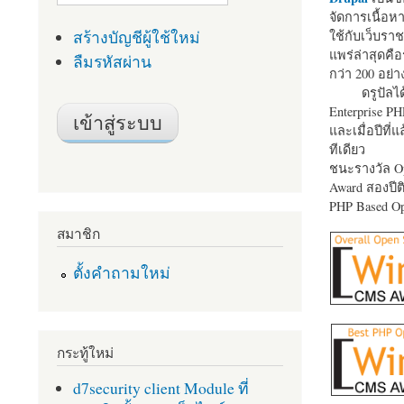
จัดการเนื้อ
สร้างบัญชีผู้ใช้ใหม่
ใช้กับเว็บราช
แพร่ล่าสุดคือ
ลืมรหัสผ่าน
กว่า 200 อย่า
ดรูปัลได
Enterprise P
และเมื่อปีที่
ทีเดียว
ชนะรางวัล Op
Award สองปีติ
PHP Based Op
สมาชิก
ตั้งคำถามใหม่
กระทู้ใหม่
d7security client Module ที่