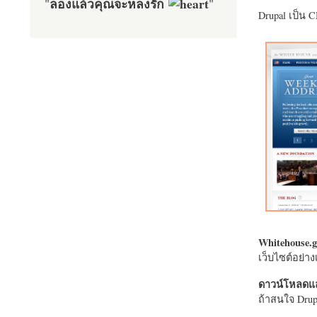
ลองแล้วคุณจะหลงรัก
"
"
Drupal เป็น 
Whitehouse.g
เว็บไซต์อย่
ดาวน์โหลดแล
ถ้าสนใจ Drupa