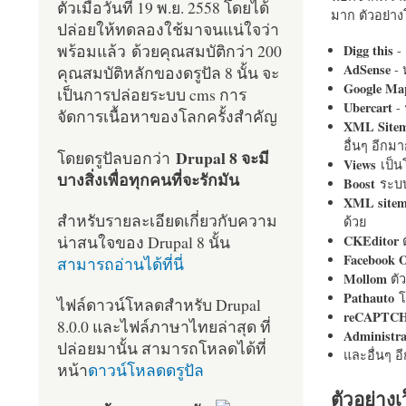
ตัวเมื่อวันที่ 19 พ.ย. 2558 โดยได้
มาก ตัวอย่างโ
ปล่อยให้ทดลองใช้มาจนแน่ใจว่า
พร้อมแล้ว ด้วยคุณสมบัติกว่า 200
Digg this
- 
AdSense
- 
คุณสมบัติหลักของดรูปัล 8 นั้น จะ
Google Ma
เป็นการปล่อยระบบ cms การ
Ubercart
- 
จัดการเนื้อหาของโลกครั้งสำคัญ
XML Site
อื่นๆ อีก
Drupal 8 จะมี
โดยดรูปัลบอกว่า
Views
เป็
บางสิ่งเพื่อทุกคนที่จะรักมัน
Boost
ระบบ
XML site
สำหรับรายละเอียดเกี่ยวกับความ
ด้วย
น่าสนใจของ Drupal 8 นั้น
CKEditor
ต
Facebook 
สามารถอ่านได้ที่นี่
Mollom
ตั
Pathauto
โ
ไฟล์ดาวน์โหลดสำหรับ Drupal
reCAPTC
8.0.0 และไฟล์ภาษาไทยล่าสุด ที่
Administr
ปล่อยมานั้น สามารถโหลดได้ที่
และอื่นๆ 
หน้า
ดาวน์โหลดดรูปัล
ตัวอย่างเ