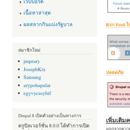
เว็บบอร์ด
เนื้อหาล่าสุด
ผลสลากกินแบ่งรัฐบาล
RSS Feed ใ
สมาชิกใหม่
jmprary
JosephKix
ปลอดภัย
Sansnng
arypohapalat
egyvycasyhif
Drupal 8 เปิดตัวอย่างเป็นทางการ
เพิ่มเติ
ดรูปัลเวอร์ชั่น 8.0.0 ได้ทำการเปิด
นอกจากความส