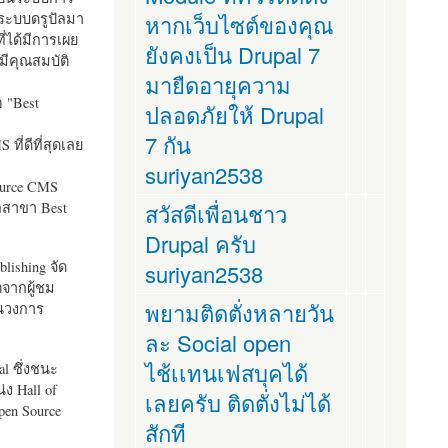
ระบบดรูปัลมา
หากเว็บไซต์ของคุณ
ี่ได้มีการเผย
ยังคงเป็น Drupal 7
มีคุณสมบัติ
มายืดอายุความ
อ "
Best
ปลอดภัยให้ Drupal
7 กัน
ที่ดีที่สุดเลย
suriyan2538
ource CMS
ัลสาขา Best
สวัสดีเพื่อนชาว
Drupal ครับ
lishing จัด
suriyan2538
ตจากผู้ชม
พยามติดตั่งหลายวัน
ในวงการ
ละ Social open
ไช้เเทนเฟสบุคได้
al ซึ่งชนะ
ง Hall of
เลยครับ ติดตั่งไม่ได้
pen Source
สักที