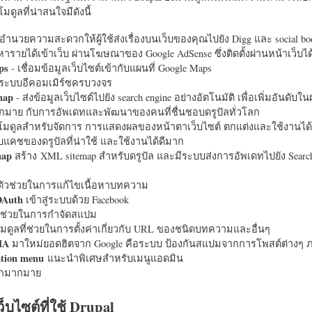
มดูลที่น่าสนใจมีดังนี้
อำนวยความสะดวกให้ผู้ใช้ส่งเรื่องบนเว็บของคุณไปยัง Digg และ social bo
หารายได้เข้าเว็บ ผ่านโฆษณาของ Google AdSense ซึ่งติดตั้งผ่านหน้าเว็บ
ps
- เชื่อมข้อมูลเว็บไซต์เข้ากับแผนที่ Google Maps
ระบบอีคอมเมิร์ซครบวงจร
map
- ส่งข้อมูลเว็บไซต์ไปยัง search engine อย่างอัตโนมัติ เพื่อเพิ่มอันดั
มากมาย กับการอัพเดทและพัฒนาของคนที่ชื่นชอบดรูปัลทั่วโลก
นโมดูลสำหรับจัดการ การแสดงผลของหน้าตาเว็บไซต์ ตกแต่งและใช้งานได้
แคชของดรูปัลที่น่าใช้ และใช้งานได้ดีมาก
map
สร้าง XML sitemap สำหรับดรูปัล และมีระบบส่งการอัพเดทไปยัง Search
ัวช่วยในการแก้ไขเนื้อหาบทความ
OAuth
เข้าสู่ระบบด้วย Facebook
วช่วยในการกำจัดสแปม
มดูลที่ช่วยในการตั้งค่าเกี่ยวกับ URL ของชนิดบทความและอื่นๆ
HA
มาใหม่ยอดฮิตจาก Google คือระบบ ป้องกันสแปมจากการโพสต์ต่างๆ ภ
ation menu
แนะนำพิเศษสำหรับเมนูแอดมิน
อีกมากมาย
ว็บไซต์ที่ใช้ Drupal