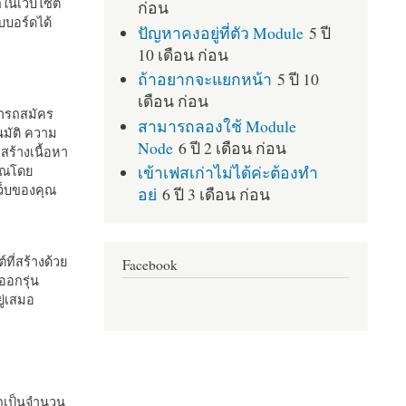
กในเว็บไซต์
ก่อน
บอร์ดได้
ปัญหาคงอยู่ที่ตัว Module
5 ปี
10 เดือน ก่อน
ถ้าอยากจะแยกหน้า
5 ปี 10
เดือน ก่อน
มารถสมัคร
สามารถลองใช้ Module
มัติ ความ
Node
6 ปี 2 เดือน ก่อน
สร้างเนื้อหา
เข้าเฟสเก่าไม่ได้ค่ะต้องทำ
คุณโดย
เว็บของคุณ
อย่
6 ปี 3 เดือน ก่อน
ที่สร้างด้วย
Facebook
ออกรุ่น
ู่เสมอ
กเป็นจำนวน