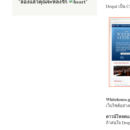
ลองแล้วคุณจะหลงรัก
"
"
Drupal เป็น 
Whitehouse.g
เว็บไซต์อย่
ดาวน์โหลดแล
ถ้าสนใจ Drupa