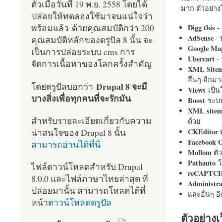
ตัวเมื่อวันที่ 19 พ.ย. 2558 โดยได้
มาก ตัวอย่างโ
ปล่อยให้ทดลองใช้มาจนแน่ใจว่า
พร้อมแล้ว ด้วยคุณสมบัติกว่า 200
Digg this
- 
AdSense
- 
คุณสมบัติหลักของดรูปัล 8 นั้น จะ
Google Ma
เป็นการปล่อยระบบ cms การ
Ubercart
- 
จัดการเนื้อหาของโลกครั้งสำคัญ
XML Site
อื่นๆ อีก
Drupal 8 จะมี
โดยดรูปัลบอกว่า
Views
เป็
บางสิ่งเพื่อทุกคนที่จะรักมัน
Boost
ระบบ
XML site
สำหรับรายละเอียดเกี่ยวกับความ
ด้วย
น่าสนใจของ Drupal 8 นั้น
CKEditor
ต
Facebook 
สามารถอ่านได้ที่นี่
Mollom
ตั
Pathauto
โ
ไฟล์ดาวน์โหลดสำหรับ Drupal
reCAPTC
8.0.0 และไฟล์ภาษาไทยล่าสุด ที่
Administr
ปล่อยมานั้น สามารถโหลดได้ที่
และอื่นๆ 
หน้า
ดาวน์โหลดดรูปัล
ตัวอย่างเ