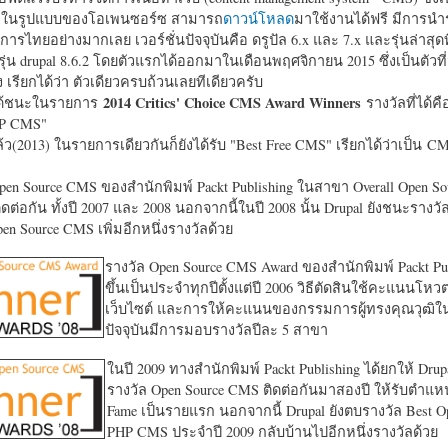
หาในรูปแบบของโอเพนซอร์ซ สามารถ
ดาวน์โหลด
มาใช้งานได้ฟรี มีการนำ
การไทยอย่างมากเลย เวอร์ชั่นปัจจุบันคือ ดรูปัล 6.x และ 7.x และรุ่นล่าสุดท
รุ่น drupal 8.6.2 โดยตัวแรกได้ออกมาในเดือนพฤศจิกายน 2015 ซึ่งเป็นตัวที่
ง เรียกได้ว่า ตัวเดียวครบถ้วนเลยทีเดียวครับ
2014 Critics' Choice CMS Award Winners
้ชนะในรายการ
รางวัลที่ได้คื
HP CMS"
แล้ว(2013) ในรายการเดียวกันก็ยังได้รับ "
Best Free CMS" เรียกได้ว่าเป็น CMS 
en Source CMS ของสำนักพิมพ์ Packt Publishing ในสาขา Overall Open S
ดต่อกัน ทั้งปี 2007 และ 2008 นอกจากนี้ในปี 2008 นั้น Drupal ยังชนะรางว
en Source CMS เพิ่มอีกหนึ่งรางวัลด้วย
รางวัล Open Source CMS Award ของสำนักพิมพ์ Packt Pub
ขึ้นเป็นประจำทุกปีตั้งแต่ปี 2006 วิธีตัดสินใช้คะแนนโหว
เว็บไซต์ และการให้คะแนนของกรรมการผู้ทรงคุณวุฒิ
ปัจจุบันมีการมอบรางวัลปีละ 5 สาขา
ในปี 2009 ทางสำนักพิมพ์ Packt Publishing ได้ยกให้ Drup
รางวัล Open Source CMS ติดต่อกันมาสองปี ให้รับตำแหน่
Fame เป็นรายแรก นอกจากนี้ Drupal ยังตบรางวัล Best O
PHP CMS ประจำปี 2009 กลับบ้านไปอีกหนึ่งรางวัลด้วย