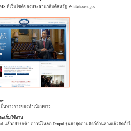
CMS ที่เว็บไซต์ของประธานาธิบดีสหรัฐ Whitehouse.gov
ov
างเป็นทางการของทำเนียบขาว
ะเริ่มใช้งาน
l แล้วอย่ารอช้า ดาวน์โหลด Drupal รุ่นล่าสุดตามลิงก์ด้านล่างแล้วติดตั้งได