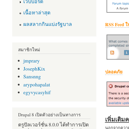
เว็บบอร์ด
เนื้อหาล่าสุด
ผลสลากกินแบ่งรัฐบาล
RSS Feed ใ
สมาชิกใหม่
jmprary
JosephKix
ปลอดภัย
Sansnng
arypohapalat
egyvycasyhif
Drupal 8 เปิดตัวอย่างเป็นทางการ
เพิ่มเติ
ดรูปัลเวอร์ชั่น 8.0.0 ได้ทำการเปิด
นอกจากความส