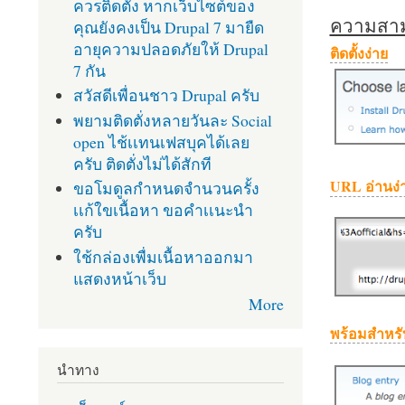
ควรติดตั้ง หากเว็บไซต์ของ
ความสามา
คุณยังคงเป็น Drupal 7 มายืด
อายุความปลอดภัยให้ Drupal
ติดตั้งง่าย
7 กัน
สวัสดีเพื่อนชาว Drupal ครับ
พยามติดตั่งหลายวันละ Social
open ไช้เเทนเฟสบุคได้เลย
ครับ ติดตั่งไม่ได้สักที
URL อ่านง่
ขอโมดูลกำหนดจำนวนครั้ง
เเก้ใขเนื้อหา ขอคำเเนะนำ
ครับ
ใช้กล่องเพื่มเนื้อหาออกมา
แสดงหน้าเว็บ
More
พร้อมสำหรั
นำทาง