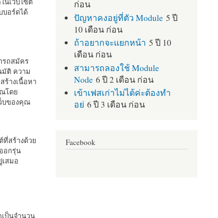
กในเว็บไซต์
ก่อน
บอร์ดได้
ปัญหาคงอยู่ที่ตัว Module
5 ปี
10 เดือน ก่อน
ถ้าอยากจะแยกหน้า
5 ปี 10
เดือน ก่อน
มารถสมัคร
สามารถลองใช้ Module
มัติ ความ
Node
6 ปี 2 เดือน ก่อน
สร้างเนื้อหา
เข้าเฟสเก่าไม่ได้ค่ะต้องทำ
คุณโดย
เว็บของคุณ
อย่
6 ปี 3 เดือน ก่อน
ที่สร้างด้วย
Facebook
ออกรุ่น
ู่เสมอ
กเป็นจำนวน