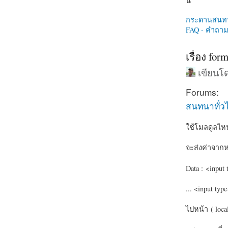
นี่
กระดานสนท
FAQ - คำถามท
เรื่อง for
เขียน
Forums:
สนทนาทั่ว
ใช้โมลดูลไหน
จะส่งค่าจากหน
Data : <input 
... <input typ
ไปหน้า
( loca