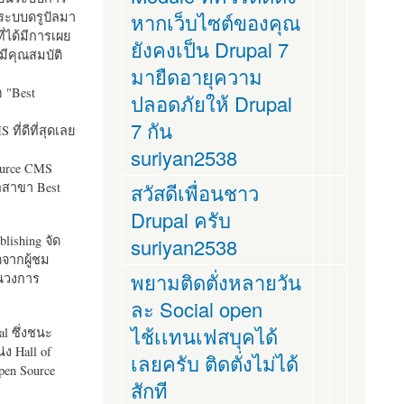
ระบบดรูปัลมา
หากเว็บไซต์ของคุณ
ี่ได้มีการเผย
ยังคงเป็น Drupal 7
มีคุณสมบัติ
มายืดอายุความ
อ "
Best
ปลอดภัยให้ Drupal
7 กัน
ที่ดีที่สุดเลย
suriyan2538
ource CMS
ัลสาขา Best
สวัสดีเพื่อนชาว
Drupal ครับ
lishing จัด
suriyan2538
ตจากผู้ชม
พยามติดตั่งหลายวัน
ในวงการ
ละ Social open
ไช้เเทนเฟสบุคได้
al ซึ่งชนะ
ง Hall of
เลยครับ ติดตั่งไม่ได้
pen Source
สักที