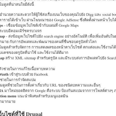
มดูลที่น่าสนใจมีดังนี้
อำนวยความสะดวกให้ผู้ใช้ส่งเรื่องบนเว็บของคุณไปยัง Digg และ social bo
หารายได้เข้าเว็บ ผ่านโฆษณาของ Google AdSense ซึ่งติดตั้งผ่านหน้าเว็บ
ps
- เชื่อมข้อมูลเว็บไซต์เข้ากับแผนที่ Google Maps
ระบบอีคอมเมิร์ซครบวงจร
map
- ส่งข้อมูลเว็บไซต์ไปยัง search engine อย่างอัตโนมัติ เพื่อเพิ่มอันดั
มากมาย กับการอัพเดทและพัฒนาของคนที่ชื่นชอบดรูปัลทั่วโลก
นโมดูลสำหรับจัดการ การแสดงผลของหน้าตาเว็บไซต์ ตกแต่งและใช้งานได้
แคชของดรูปัลที่น่าใช้ และใช้งานได้ดีมาก
map
สร้าง XML sitemap สำหรับดรูปัล และมีระบบส่งการอัพเดทไปยัง Search
ัวช่วยในการแก้ไขเนื้อหาบทความ
OAuth
เข้าสู่ระบบด้วย Facebook
วช่วยในการกำจัดสแปม
มดูลที่ช่วยในการตั้งค่าเกี่ยวกับ URL ของชนิดบทความและอื่นๆ
HA
มาใหม่ยอดฮิตจาก Google คือระบบ ป้องกันสแปมจากการโพสต์ต่างๆ ภ
ation menu
แนะนำพิเศษสำหรับเมนูแอดมิน
อีกมากมาย
ว็บไซต์ที่ใช้ Drupal