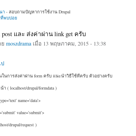
นา
- สอบถามปัญหาการใช้งาน Drupal
ี่พบบ่อย
m post และ ส่งค่าผ่าน link get ครับ
โดย
moszdrama
เมื่อ 13 พฤษภาคม, 2015 - 13:38
ไป
ในการส่งค่าผ่าน form ครับ แนะนำวิธีใช้ทีครับ ตัวอย่างครับ
้า ( localhost/drupal/formdata )
type='text' name='data'>
e='submit' value='submit'>
lhost/drupal/request )