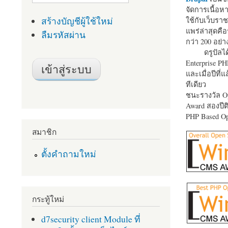
จัดการเนื้อ
สร้างบัญชีผู้ใช้ใหม่
ใช้กับเว็บราช
แพร่ล่าสุดคือ
ลืมรหัสผ่าน
กว่า 200 อย่า
ดรูปัลได
Enterprise P
และเมื่อปีที่
ทีเดียว
ชนะรางวัล Op
Award สองปีติ
PHP Based Op
สมาชิก
ตั้งคำถามใหม่
กระทู้ใหม่
d7security client Module ที่