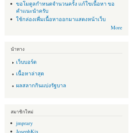
ขอโมดูลกำหนดจำนวนครั้ง เเก้ใขเนื้อหา ขอ
คำเเนะนำครับ
ใช้กล่องเพื่มเนื้อหาออกมาแสดงหน้าเว็บ
More
นำทาง
เว็บบอร์ด
เนื้อหาล่าสุด
ผลสลากกินแบ่งรัฐบาล
สมาชิกใหม่
jmprary
JosephKix