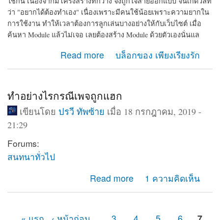
ใช้กัน เนื่องจากมีโครงสร้างที่กว้าง จึงถูกใจสายออกแบบ จนเกิดวลีที่
ว่า "อยากได้ต้องทำเอง" เนื่องเพราะมีคนใช้น้อยเพราะความยากใน
การใช้งาน ทำให้เวลาต้องการลูกเล่นบางอย่างให้กับเว็บไซต์ เมื่อ
ค้นหา Module แล้วไม่เจอ เลยต้องสร้าง Module ด้วยตัวเองนั่นแล
about รวมเว็บที่มีความรู้เกี่ยวกับ CMS drupal ใน
Read more
บล็อกของ เพียงเรียงรัก
ประเทศไทย
ทำอย่างไรกรณีเพจถูกแฮก
เขียนโดย
ปรวี ทัพซ้าย
เมื่อ 18 กรกฎาคม, 2019 -
21:29
Forums:
สนทนาทั่วไป
about ทำอย่างไรกรณีเพจถูกแฮก
Read more
1 ความคิดเห็น
« แรก
‹ หน้าก่อน
…
3
4
5
6
7