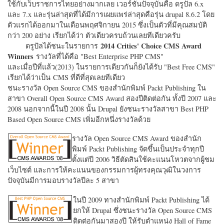
ใช้กับเว็บราชการไทยอย่างมากเลย เวอร์ชั่นปัจจุบันคือ ดรูปัล 6.x
และ 7.x และรุ่นล่าสุดที่ได้มีการเผยแพร่ล่าสุดคือรุ่น drupal 8.6.2 โดย
ตัวแรกได้ออกมาในเดือนพฤศจิกายน 2015 ซึ่งเป็นตัวที่มีคุณสมบัติ
กว่า 200 อย่าง เรียกได้ว่า ตัวเดียวครบถ้วนเลยทีเดียวครับ
2014 Critics' Choice CMS Award
ดรูปัลได้ชนะในรายการ
Winners
รางวัลที่ได้คือ "
Best Enterprise PHP CMS"
และเมื่อปีที่แล้ว(2013) ในรายการเดียวกันก็ยังได้รับ "
Best Free CMS"
เรียกได้ว่าเป็น CMS ที่ดีที่สุดเลยทีเดียว
ชนะรางวัล Open Source CMS ของสำนักพิมพ์ Packt Publishing ใน
สาขา Overall Open Source CMS Award สองปีติดต่อกัน ทั้งปี 2007 และ
2008 นอกจากนี้ในปี 2008 นั้น Drupal ยังชนะรางวัลสาขา Best PHP
Based Open Source CMS เพิ่มอีกหนึ่งรางวัลด้วย
รางวัล Open Source CMS Award ของสำนัก
พิมพ์ Packt Publishing จัดขึ้นเป็นประจำทุกปี
ตั้งแต่ปี 2006 วิธีตัดสินใช้คะแนนโหวตจากผู้ชม
เว็บไซต์ และการให้คะแนนของกรรมการผู้ทรงคุณวุฒิในวงการ
ปัจจุบันมีการมอบรางวัลปีละ 5 สาขา
ในปี 2009 ทางสำนักพิมพ์ Packt Publishing ได้
ยกให้ Drupal ซึ่งชนะรางวัล Open Source CMS
ติดต่อกันมาสองปี ให้รับตำแหน่ง Hall of Fame