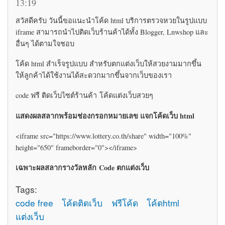
13:19
สวัสดีครับ วันนี้ขอแนะนำโค้ด html บริการตรวจหวยในรูปแบบ
iframe สามารถนำไปติดเว็บร้านค้าได้ทั้ง Blogger, Lnwshop และ
อื่นๆ ได้ตามใจชอบ
โค้ด html สำเร็จรูปแบบ สำหรับตกแต่งเว็บให้สวยงามมากขึ้น
ให้ลูกค้าได้ใช้งานได้สะดวกมากขึ้นจากเว็บของเรา
code ฟรี ติดเว็บไซต์ร้านค้า โค้ดแต่งเว็บสวยๆ
แสดงผลสลากพร้อมช่องกรอกหมายเลข แจกโค้ดเว็บ html
<iframe src="https://www.lottery.co.th/share" width="100%"
height="650" frameborder="0"></iframe>
เฉพาะผลสลากรางวัลหลัก Code ตกแต่งเว็บ
Tags:
code free
โค้ดติดเว็บ
ฟรีโค้ด
โค้ดhtml
แต่งเว็บ