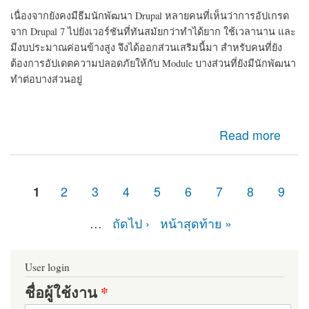
เนื่องจากยังคงมีธีมนักพัฒนา Drupal หลายคนที่เห็นว่าการอัปเกรด
จาก Drupal 7 ไปยังเวอร์ชันที่ทันสมัยกว่าทำได้ยาก ใช้เวลานาน และ
มีงบประมาณค่อนข้างสูง จึงได้ออกส่วนเสริมนี้มา สำหรับคนที่ยัง
ต้องการอัปเดตความปลอดภัยให้กับ Module บางส่วนที่ยังมีนักพัฒนา
ทำต่อบางส่วนอยู่
about d7security client Module ที่ควรติดตั้ง หากเว็บไซต์
Read more
ของคุณยังคงเป็น Drupal 7 มายืดอายุความปลอดภัยให้
Drupal 7 กัน
1
2
3
4
5
6
7
8
9
หน้า
…
ถัดไป ›
หน้าสุดท้าย »
User login
ชื่อผู้ใช้งาน
*