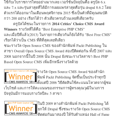
ใช้กับเว็บราชการไทยอย่างมากเลย เวอร์ชั่นปัจจุบันคือ ดรูปัล 6.x
และ 7.x และรุ่นล่าสุดที่ได้มีการเผยแพร่ล่าสุดคือรุ่น drupal 8.6.2 โดย
ตัวแรกได้ออกมาในเดือนพฤศจิกายน 2015 ซึ่งเป็นตัวที่มีคุณสมบัติ
กว่า 200 อย่าง เรียกได้ว่า ตัวเดียวครบถ้วนเลยทีเดียวครับ
2014 Critics' Choice CMS Award
ดรูปัลได้ชนะในรายการ
Winners
รางวัลที่ได้คือ "
Best Enterprise PHP CMS"
และเมื่อปีที่แล้ว(2013) ในรายการเดียวกันก็ยังได้รับ "
Best Free CMS"
เรียกได้ว่าเป็น CMS ที่ดีที่สุดเลยทีเดียว
ชนะรางวัล Open Source CMS ของสำนักพิมพ์ Packt Publishing ใน
สาขา Overall Open Source CMS Award สองปีติดต่อกัน ทั้งปี 2007 และ
2008 นอกจากนี้ในปี 2008 นั้น Drupal ยังชนะรางวัลสาขา Best PHP
Based Open Source CMS เพิ่มอีกหนึ่งรางวัลด้วย
รางวัล Open Source CMS Award ของสำนัก
พิมพ์ Packt Publishing จัดขึ้นเป็นประจำทุกปี
ตั้งแต่ปี 2006 วิธีตัดสินใช้คะแนนโหวตจากผู้ชม
เว็บไซต์ และการให้คะแนนของกรรมการผู้ทรงคุณวุฒิในวงการ
ปัจจุบันมีการมอบรางวัลปีละ 5 สาขา
ในปี 2009 ทางสำนักพิมพ์ Packt Publishing ได้
ยกให้ Drupal ซึ่งชนะรางวัล Open Source CMS
ติดต่อกันมาสองปี ให้รับตำแหน่ง Hall of Fame