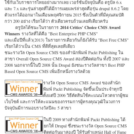
ใช้กับเว็บราชการไทยอย่างมากเลย เวอร์ชั่นปัจจุบันคือ ดรูปัล 6.x
และ 7.x และรุ่นล่าสุดที่ได้มีการเผยแพร่ล่าสุดคือรุ่น drupal 8.6.2 โดย
ตัวแรกได้ออกมาในเดือนพฤศจิกายน 2015 ซึ่งเป็นตัวที่มีคุณสมบัติ
กว่า 200 อย่าง เรียกได้ว่า ตัวเดียวครบถ้วนเลยทีเดียวครับ
2014 Critics' Choice CMS Award
ดรูปัลได้ชนะในรายการ
Winners
รางวัลที่ได้คือ "
Best Enterprise PHP CMS"
และเมื่อปีที่แล้ว(2013) ในรายการเดียวกันก็ยังได้รับ "
Best Free CMS"
เรียกได้ว่าเป็น CMS ที่ดีที่สุดเลยทีเดียว
ชนะรางวัล Open Source CMS ของสำนักพิมพ์ Packt Publishing ใน
สาขา Overall Open Source CMS Award สองปีติดต่อกัน ทั้งปี 2007 และ
2008 นอกจากนี้ในปี 2008 นั้น Drupal ยังชนะรางวัลสาขา Best PHP
Based Open Source CMS เพิ่มอีกหนึ่งรางวัลด้วย
รางวัล Open Source CMS Award ของสำนัก
พิมพ์ Packt Publishing จัดขึ้นเป็นประจำทุกปี
ตั้งแต่ปี 2006 วิธีตัดสินใช้คะแนนโหวตจากผู้ชม
เว็บไซต์ และการให้คะแนนของกรรมการผู้ทรงคุณวุฒิในวงการ
ปัจจุบันมีการมอบรางวัลปีละ 5 สาขา
ในปี 2009 ทางสำนักพิมพ์ Packt Publishing ได้
ยกให้ Drupal ซึ่งชนะรางวัล Open Source CMS
ติดต่อกันมาสองปี ให้รับตำแหน่ง Hall of Fame