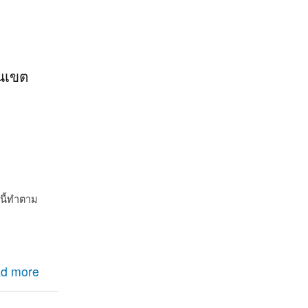
านเขต
นี้ทำตาม
d more