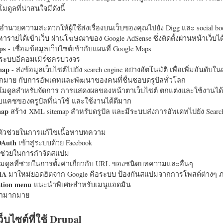
มดูลที่น่าสนใจมีดังนี้
อำนวยความสะดวกให้ผู้ใช้ส่งเรื่องบนเว็บของคุณไปยัง Digg และ social bo
หารายได้เข้าเว็บ ผ่านโฆษณาของ Google AdSense ซึ่งติดตั้งผ่านหน้าเว็บ
ps
- เชื่อมข้อมูลเว็บไซต์เข้ากับแผนที่ Google Maps
ระบบอีคอมเมิร์ซครบวงจร
map
- ส่งข้อมูลเว็บไซต์ไปยัง search engine อย่างอัตโนมัติ เพื่อเพิ่มอันดั
มากมาย กับการอัพเดทและพัฒนาของคนที่ชื่นชอบดรูปัลทั่วโลก
นโมดูลสำหรับจัดการ การแสดงผลของหน้าตาเว็บไซต์ ตกแต่งและใช้งานได้
แคชของดรูปัลที่น่าใช้ และใช้งานได้ดีมาก
map
สร้าง XML sitemap สำหรับดรูปัล และมีระบบส่งการอัพเดทไปยัง Search
ัวช่วยในการแก้ไขเนื้อหาบทความ
OAuth
เข้าสู่ระบบด้วย Facebook
วช่วยในการกำจัดสแปม
มดูลที่ช่วยในการตั้งค่าเกี่ยวกับ URL ของชนิดบทความและอื่นๆ
HA
มาใหม่ยอดฮิตจาก Google คือระบบ ป้องกันสแปมจากการโพสต์ต่างๆ ภ
ation menu
แนะนำพิเศษสำหรับเมนูแอดมิน
อีกมากมาย
ว็บไซต์ที่ใช้ Drupal