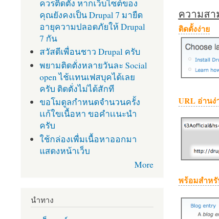
ควรติดตั้ง หากเว็บไซต์ของ
ความสามา
คุณยังคงเป็น Drupal 7 มายืด
อายุความปลอดภัยให้ Drupal
ติดตั้งง่าย
7 กัน
สวัสดีเพื่อนชาว Drupal ครับ
พยามติดตั่งหลายวันละ Social
open ไช้เเทนเฟสบุคได้เลย
ครับ ติดตั่งไม่ได้สักที
URL อ่านง่
ขอโมดูลกำหนดจำนวนครั้ง
เเก้ใขเนื้อหา ขอคำเเนะนำ
ครับ
ใช้กล่องเพื่มเนื้อหาออกมา
แสดงหน้าเว็บ
More
พร้อมสำหรั
นำทาง