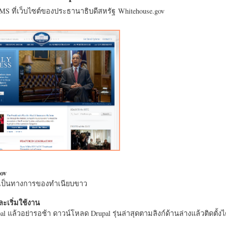
CMS ที่เว็บไซต์ของประธานาธิบดีสหรัฐ Whitehouse.gov
ov
างเป็นทางการของทำเนียบขาว
ะเริ่มใช้งาน
l แล้วอย่ารอช้า ดาวน์โหลด Drupal รุ่นล่าสุดตามลิงก์ด้านล่างแล้วติดตั้งได