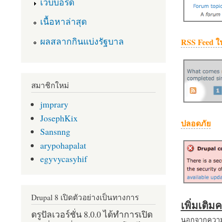
เว็บบอร์ด
เนื้อหาล่าสุด
ผลสลากกินแบ่งรัฐบาล
RSS Feed ใ
สมาชิกใหม่
jmprary
JosephKix
ปลอดภัย
Sansnng
arypohapalat
egyvycasyhif
Drupal 8 เปิดตัวอย่างเป็นทางการ
เพิ่มเติ
ดรูปัลเวอร์ชั่น 8.0.0 ได้ทำการเปิด
นอกจากความส