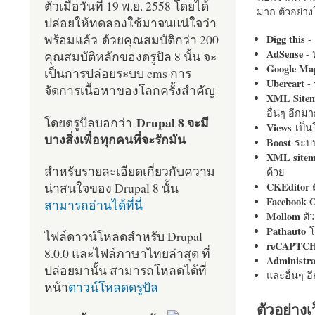
ตัวเมื่อวันที่ 19 พ.ย. 2558 โดยได้
มาก ตัวอย่างโ
ปล่อยให้ทดลองใช้มาจนแน่ใจว่า
พร้อมแล้ว ด้วยคุณสมบัติกว่า 200
Digg this
- 
AdSense
- 
คุณสมบัติหลักของดรูปัล 8 นั้น จะ
Google Ma
เป็นการปล่อยระบบ cms การ
Ubercart
- 
จัดการเนื้อหาของโลกครั้งสำคัญ
XML Site
อื่นๆ อีก
Drupal 8 จะมี
โดยดรูปัลบอกว่า
Views
เป็
บางสิ่งเพื่อทุกคนที่จะรักมัน
Boost
ระบบ
XML site
สำหรับรายละเอียดเกี่ยวกับความ
ด้วย
น่าสนใจของ Drupal 8 นั้น
CKEditor
ต
Facebook 
สามารถอ่านได้ที่นี่
Mollom
ตั
Pathauto
โ
ไฟล์ดาวน์โหลดสำหรับ Drupal
reCAPTC
8.0.0 และไฟล์ภาษาไทยล่าสุด ที่
Administr
ปล่อยมานั้น สามารถโหลดได้ที่
และอื่นๆ 
หน้า
ดาวน์โหลดดรูปัล
ตัวอย่างเ