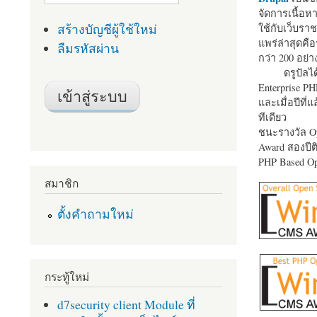
จัดการเนื้อ
สร้างบัญชีผู้ใช้ใหม่
ใช้กับเว็บราช
แพร่ล่าสุดคือ
ลืมรหัสผ่าน
กว่า 200 อย่า
ดรูปัลได
Enterprise P
และเมื่อปีที่
ทีเดียว
ชนะรางวัล Op
Award สองปีติ
PHP Based Op
สมาชิก
ตั้งคำถามใหม่
กระทู้ใหม่
d7security client Module ที่