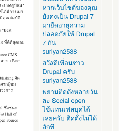
ระบบดรูปัลมา
หากเว็บไซต์ของคุณ
ี่ได้มีการเผย
ยังคงเป็น Drupal 7
มีคุณสมบัติ
มายืดอายุความ
อ "
Best
ปลอดภัยให้ Drupal
7 กัน
ที่ดีที่สุดเลย
suriyan2538
ource CMS
ัลสาขา Best
สวัสดีเพื่อนชาว
Drupal ครับ
lishing จัด
suriyan2538
ตจากผู้ชม
พยามติดตั่งหลายวัน
ในวงการ
ละ Social open
ไช้เเทนเฟสบุคได้
al ซึ่งชนะ
ง Hall of
เลยครับ ติดตั่งไม่ได้
pen Source
สักที