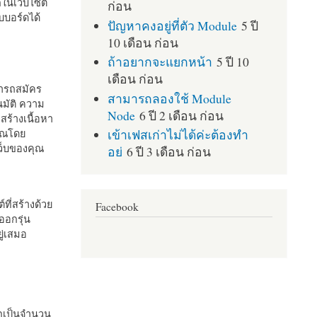
กในเว็บไซต์
ก่อน
บอร์ดได้
ปัญหาคงอยู่ที่ตัว Module
5 ปี
10 เดือน ก่อน
ถ้าอยากจะแยกหน้า
5 ปี 10
เดือน ก่อน
มารถสมัคร
สามารถลองใช้ Module
มัติ ความ
Node
6 ปี 2 เดือน ก่อน
สร้างเนื้อหา
เข้าเฟสเก่าไม่ได้ค่ะต้องทำ
คุณโดย
เว็บของคุณ
อย่
6 ปี 3 เดือน ก่อน
ที่สร้างด้วย
Facebook
ออกรุ่น
ู่เสมอ
กเป็นจำนวน