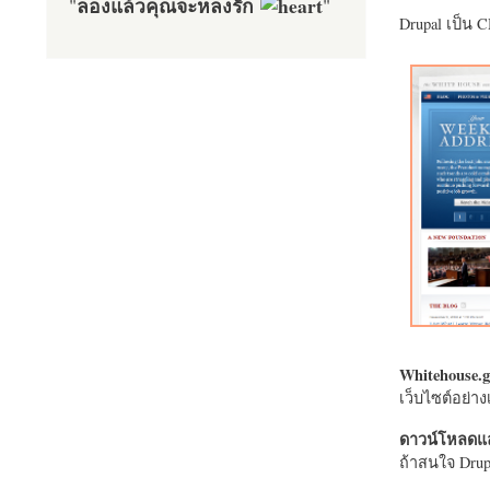
ลองแล้วคุณจะหลงรัก
"
"
Drupal เป็น 
Whitehouse.g
เว็บไซต์อย่
ดาวน์โหลดแล
ถ้าสนใจ Drupa