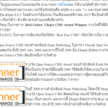
หาในรูปแบบของโอเพนซอร์ซ สามารถ
ดาวน์โหลด
มาใช้งานได้ฟรี มีการนำ
การไทยอย่างมากเลย เวอร์ชั่นปัจจุบันคือ ดรูปัล 6.x และ 7.x และรุ่นล่าสุดท
รุ่น drupal 8.6.2 โดยตัวแรกได้ออกมาในเดือนพฤศจิกายน 2015 ซึ่งเป็นตัวที่
ง เรียกได้ว่า ตัวเดียวครบถ้วนเลยทีเดียวครับ
2014 Critics' Choice CMS Award Winners
้ชนะในรายการ
รางวัลที่ได้คื
HP CMS"
แล้ว(2013) ในรายการเดียวกันก็ยังได้รับ "
Best Free CMS" เรียกได้ว่าเป็น CMS 
en Source CMS ของสำนักพิมพ์ Packt Publishing ในสาขา Overall Open S
ดต่อกัน ทั้งปี 2007 และ 2008 นอกจากนี้ในปี 2008 นั้น Drupal ยังชนะรางว
en Source CMS เพิ่มอีกหนึ่งรางวัลด้วย
รางวัล Open Source CMS Award ของสำนักพิมพ์ Packt Pub
ขึ้นเป็นประจำทุกปีตั้งแต่ปี 2006 วิธีตัดสินใช้คะแนนโหว
เว็บไซต์ และการให้คะแนนของกรรมการผู้ทรงคุณวุฒิ
ปัจจุบันมีการมอบรางวัลปีละ 5 สาขา
ในปี 2009 ทางสำนักพิมพ์ Packt Publishing ได้ยกให้ Drup
รางวัล Open Source CMS ติดต่อกันมาสองปี ให้รับตำแหน่
Fame เป็นรายแรก นอกจากนี้ Drupal ยังตบรางวัล Best O
PHP CMS ประจำปี 2009 กลับบ้านไปอีกหนึ่งรางวัลด้วย