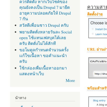
ควรติดตั้ง หากเว็บไซต์ของ
ความสามา
คุณยังคงเป็น Drupal 7 มายืด
อายุความปลอดภัยให้ Drupal
ติดตั้งง่าย
7 กัน
สวัสดีเพื่อนชาว Drupal ครับ
พยามติดตั่งหลายวันละ Social
open ไช้เเทนเฟสบุคได้เลย
ครับ ติดตั่งไม่ได้สักที
URL อ่านง่
ขอโมดูลกำหนดจำนวนครั้ง
เเก้ใขเนื้อหา ขอคำเเนะนำ
ครับ
ใช้กล่องเพื่มเนื้อหาออกมา
แสดงหน้าเว็บ
More
พร้อมสำหรั
นำทาง