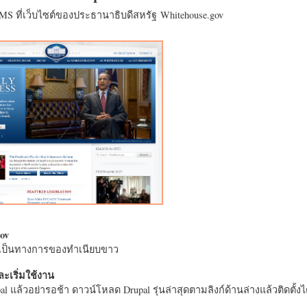
CMS ที่เว็บไซต์ของประธานาธิบดีสหรัฐ Whitehouse.gov
ov
างเป็นทางการของทำเนียบขาว
ะเริ่มใช้งาน
l แล้วอย่ารอช้า ดาวน์โหลด Drupal รุ่นล่าสุดตามลิงก์ด้านล่างแล้วติดตั้งได