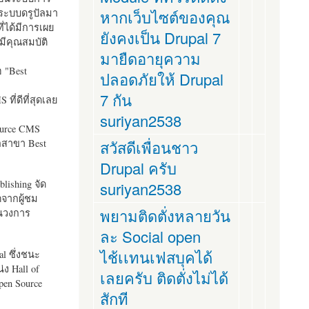
ระบบดรูปัลมา
หากเว็บไซต์ของคุณ
ี่ได้มีการเผย
ยังคงเป็น Drupal 7
มีคุณสมบัติ
มายืดอายุความ
อ "
Best
ปลอดภัยให้ Drupal
7 กัน
ที่ดีที่สุดเลย
suriyan2538
ource CMS
ัลสาขา Best
สวัสดีเพื่อนชาว
Drupal ครับ
lishing จัด
suriyan2538
ตจากผู้ชม
พยามติดตั่งหลายวัน
ในวงการ
ละ Social open
ไช้เเทนเฟสบุคได้
al ซึ่งชนะ
ง Hall of
เลยครับ ติดตั่งไม่ได้
pen Source
สักที