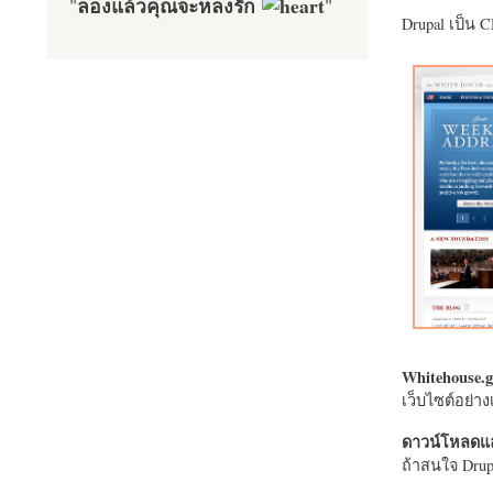
ลองแล้วคุณจะหลงรัก
"
"
Drupal เป็น 
Whitehouse.g
เว็บไซต์อย่
ดาวน์โหลดแล
ถ้าสนใจ Drupa