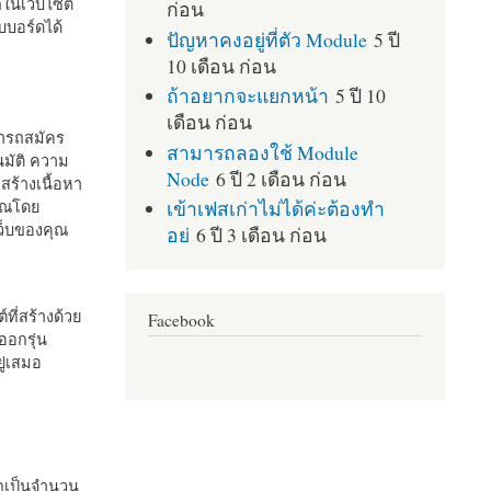
กในเว็บไซต์
ก่อน
บอร์ดได้
ปัญหาคงอยู่ที่ตัว Module
5 ปี
10 เดือน ก่อน
ถ้าอยากจะแยกหน้า
5 ปี 10
เดือน ก่อน
มารถสมัคร
สามารถลองใช้ Module
มัติ ความ
Node
6 ปี 2 เดือน ก่อน
สร้างเนื้อหา
เข้าเฟสเก่าไม่ได้ค่ะต้องทำ
คุณโดย
เว็บของคุณ
อย่
6 ปี 3 เดือน ก่อน
ที่สร้างด้วย
Facebook
ออกรุ่น
ู่เสมอ
กเป็นจำนวน