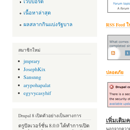
เว็บบอร์ด
เนื้อหาล่าสุด
ผลสลากกินแบ่งรัฐบาล
RSS Feed ใ
สมาชิกใหม่
jmprary
JosephKix
ปลอดภัย
Sansnng
arypohapalat
egyvycasyhif
Drupal 8 เปิดตัวอย่างเป็นทางการ
เพิ่มเติ
ดรูปัลเวอร์ชั่น 8.0.0 ได้ทำการเปิด
นอกจากความส