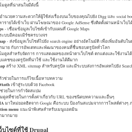
มดูลที่น่าสนใจมีดังนี้
อำนวยความสะดวกให้ผู้ใช้ส่งเรื่องบนเว็บของคุณไปยัง Digg และ social bo
หารายได้เข้าเว็บ ผ่านโฆษณาของ Google AdSense ซึ่งติดตั้งผ่านหน้าเว็บ
ps
- เชื่อมข้อมูลเว็บไซต์เข้ากับแผนที่ Google Maps
ระบบอีคอมเมิร์ซครบวงจร
map
- ส่งข้อมูลเว็บไซต์ไปยัง search engine อย่างอัตโนมัติ เพื่อเพิ่มอันดั
มากมาย กับการอัพเดทและพัฒนาของคนที่ชื่นชอบดรูปัลทั่วโลก
นโมดูลสำหรับจัดการ การแสดงผลของหน้าตาเว็บไซต์ ตกแต่งและใช้งานได้
แคชของดรูปัลที่น่าใช้ และใช้งานได้ดีมาก
map
สร้าง XML sitemap สำหรับดรูปัล และมีระบบส่งการอัพเดทไปยัง Search
ัวช่วยในการแก้ไขเนื้อหาบทความ
OAuth
เข้าสู่ระบบด้วย Facebook
วช่วยในการกำจัดสแปม
มดูลที่ช่วยในการตั้งค่าเกี่ยวกับ URL ของชนิดบทความและอื่นๆ
HA
มาใหม่ยอดฮิตจาก Google คือระบบ ป้องกันสแปมจากการโพสต์ต่างๆ ภ
ation menu
แนะนำพิเศษสำหรับเมนูแอดมิน
อีกมากมาย
ว็บไซต์ที่ใช้ Drupal