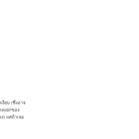
งียบ (ซึ่งอาจ
ร่างแยกของ
อง) แต่ถ้าเจอ