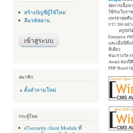
จัดการเนื้อ
สร้างบัญชีผู้ใช้ใหม่
ใช้กับเว็บราช
แพร่ล่าสุดคือ
ลืมรหัสผ่าน
กว่า 200 อย่า
ดรูปัลได
Enterprise P
และเมื่อปีที่
ทีเดียว
ชนะรางวัล Op
Award สองปีติ
PHP Based Op
สมาชิก
ตั้งคำถามใหม่
กระทู้ใหม่
d7security client Module ที่