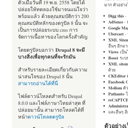
ตัวเมื่อวันที่ 19 พ.ย. 2558 โดยได้
มาก ตัวอย่างโ
ปล่อยให้ทดลองใช้มาจนแน่ใจว่า
พร้อมแล้ว ด้วยคุณสมบัติกว่า 200
Digg this
- 
AdSense
- 
คุณสมบัติหลักของดรูปัล 8 นั้น จะ
Google Ma
เป็นการปล่อยระบบ cms การ
Ubercart
- 
จัดการเนื้อหาของโลกครั้งสำคัญ
XML Site
อื่นๆ อีก
Drupal 8 จะมี
โดยดรูปัลบอกว่า
Views
เป็
บางสิ่งเพื่อทุกคนที่จะรักมัน
Boost
ระบบ
XML site
สำหรับรายละเอียดเกี่ยวกับความ
ด้วย
น่าสนใจของ Drupal 8 นั้น
CKEditor
ต
Facebook 
สามารถอ่านได้ที่นี่
Mollom
ตั
Pathauto
โ
ไฟล์ดาวน์โหลดสำหรับ Drupal
reCAPTC
8.0.0 และไฟล์ภาษาไทยล่าสุด ที่
Administr
ปล่อยมานั้น สามารถโหลดได้ที่
และอื่นๆ 
หน้า
ดาวน์โหลดดรูปัล
ตัวอย่างเ