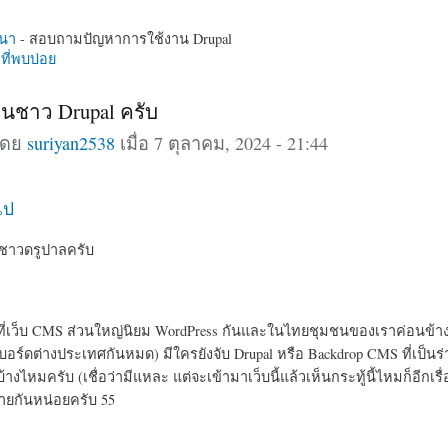
นา
- สอบถามปัญหาการใช้งาน Drupal
ี่พบบ่อย
่อนชาว Drupal ครับ
โดย
suriyan2538
เมื่อ 7 ตุลาคม, 2024 - 21:44
ไป
ๆ ชาวดรูปาลครับ
 ที่เว็บ CMS ส่วนใหญ่นิยม WordPress กันและในไทยชุมชนของเราค่อนข้างเ
บอร์ดต่างประเทศกันหมด) มีใครยังจับ Drupal หรือ Backdrop CMS ที่เป็น
บ้างไหมครับ (เชื่อว่ามีแหละ แต่จะเข้ามาเว็บนี้แล้วเห็นกระทู้นี้ไหมก็อีกเรื่
ายกันหน่อยครับ 55