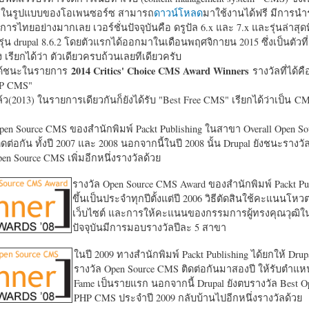
หาในรูปแบบของโอเพนซอร์ซ สามารถ
ดาวน์โหลด
มาใช้งานได้ฟรี มีการนำ
การไทยอย่างมากเลย เวอร์ชั่นปัจจุบันคือ ดรูปัล 6.x และ 7.x และรุ่นล่าสุดท
รุ่น drupal 8.6.2 โดยตัวแรกได้ออกมาในเดือนพฤศจิกายน 2015 ซึ่งเป็นตัวที่
ง เรียกได้ว่า ตัวเดียวครบถ้วนเลยทีเดียวครับ
2014 Critics' Choice CMS Award Winners
้ชนะในรายการ
รางวัลที่ได้คื
HP CMS"
แล้ว(2013) ในรายการเดียวกันก็ยังได้รับ "
Best Free CMS" เรียกได้ว่าเป็น CMS 
en Source CMS ของสำนักพิมพ์ Packt Publishing ในสาขา Overall Open S
ดต่อกัน ทั้งปี 2007 และ 2008 นอกจากนี้ในปี 2008 นั้น Drupal ยังชนะรางว
en Source CMS เพิ่มอีกหนึ่งรางวัลด้วย
รางวัล Open Source CMS Award ของสำนักพิมพ์ Packt Pub
ขึ้นเป็นประจำทุกปีตั้งแต่ปี 2006 วิธีตัดสินใช้คะแนนโหว
เว็บไซต์ และการให้คะแนนของกรรมการผู้ทรงคุณวุฒิ
ปัจจุบันมีการมอบรางวัลปีละ 5 สาขา
ในปี 2009 ทางสำนักพิมพ์ Packt Publishing ได้ยกให้ Drup
รางวัล Open Source CMS ติดต่อกันมาสองปี ให้รับตำแหน่
Fame เป็นรายแรก นอกจากนี้ Drupal ยังตบรางวัล Best O
PHP CMS ประจำปี 2009 กลับบ้านไปอีกหนึ่งรางวัลด้วย