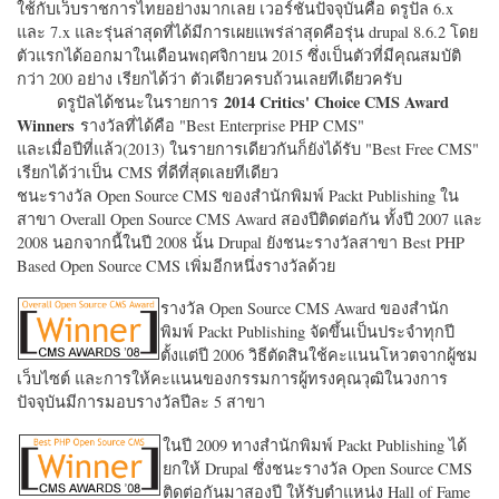
ใช้กับเว็บราชการไทยอย่างมากเลย เวอร์ชั่นปัจจุบันคือ ดรูปัล 6.x
และ 7.x และรุ่นล่าสุดที่ได้มีการเผยแพร่ล่าสุดคือรุ่น drupal 8.6.2 โดย
ตัวแรกได้ออกมาในเดือนพฤศจิกายน 2015 ซึ่งเป็นตัวที่มีคุณสมบัติ
กว่า 200 อย่าง เรียกได้ว่า ตัวเดียวครบถ้วนเลยทีเดียวครับ
2014 Critics' Choice CMS Award
ดรูปัลได้ชนะในรายการ
Winners
รางวัลที่ได้คือ "
Best Enterprise PHP CMS"
และเมื่อปีที่แล้ว(2013) ในรายการเดียวกันก็ยังได้รับ "
Best Free CMS"
เรียกได้ว่าเป็น CMS ที่ดีที่สุดเลยทีเดียว
ชนะรางวัล Open Source CMS ของสำนักพิมพ์ Packt Publishing ใน
สาขา Overall Open Source CMS Award สองปีติดต่อกัน ทั้งปี 2007 และ
2008 นอกจากนี้ในปี 2008 นั้น Drupal ยังชนะรางวัลสาขา Best PHP
Based Open Source CMS เพิ่มอีกหนึ่งรางวัลด้วย
รางวัล Open Source CMS Award ของสำนัก
พิมพ์ Packt Publishing จัดขึ้นเป็นประจำทุกปี
ตั้งแต่ปี 2006 วิธีตัดสินใช้คะแนนโหวตจากผู้ชม
เว็บไซต์ และการให้คะแนนของกรรมการผู้ทรงคุณวุฒิในวงการ
ปัจจุบันมีการมอบรางวัลปีละ 5 สาขา
ในปี 2009 ทางสำนักพิมพ์ Packt Publishing ได้
ยกให้ Drupal ซึ่งชนะรางวัล Open Source CMS
ติดต่อกันมาสองปี ให้รับตำแหน่ง Hall of Fame