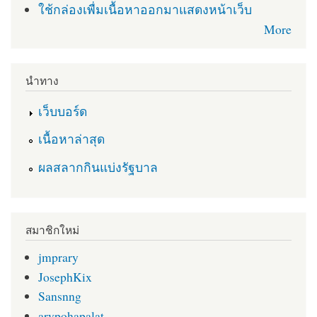
ใช้กล่องเพื่มเนื้อหาออกมาแสดงหน้าเว็บ
More
นำทาง
เว็บบอร์ด
เนื้อหาล่าสุด
ผลสลากกินแบ่งรัฐบาล
สมาชิกใหม่
jmprary
JosephKix
Sansnng
arypohapalat