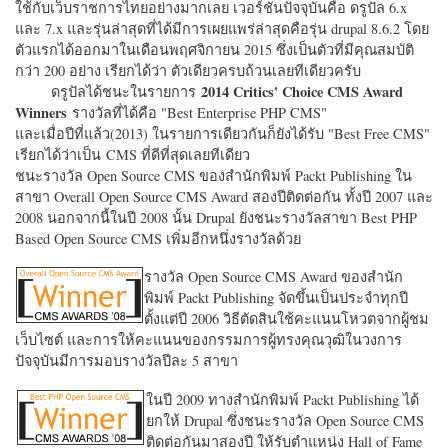
ใช้กับเว็บราชการไทยอย่างมากเลย เวอร์ชั่นปัจจุบันคือ ดรูปัล 6.x
และ 7.x และรุ่นล่าสุดที่ได้มีการเผยแพร่ล่าสุดคือรุ่น drupal 8.6.2 โดย
ตัวแรกได้ออกมาในเดือนพฤศจิกายน 2015 ซึ่งเป็นตัวที่มีคุณสมบัติ
กว่า 200 อย่าง เรียกได้ว่า ตัวเดียวครบถ้วนเลยทีเดียวครับ
2014 Critics' Choice CMS Award
ดรูปัลได้ชนะในรายการ
Winners
รางวัลที่ได้คือ "
Best Enterprise PHP CMS"
และเมื่อปีที่แล้ว(2013) ในรายการเดียวกันก็ยังได้รับ "
Best Free CMS"
เรียกได้ว่าเป็น CMS ที่ดีที่สุดเลยทีเดียว
ชนะรางวัล Open Source CMS ของสำนักพิมพ์ Packt Publishing ใน
สาขา Overall Open Source CMS Award สองปีติดต่อกัน ทั้งปี 2007 และ
2008 นอกจากนี้ในปี 2008 นั้น Drupal ยังชนะรางวัลสาขา Best PHP
Based Open Source CMS เพิ่มอีกหนึ่งรางวัลด้วย
รางวัล Open Source CMS Award ของสำนัก
พิมพ์ Packt Publishing จัดขึ้นเป็นประจำทุกปี
ตั้งแต่ปี 2006 วิธีตัดสินใช้คะแนนโหวตจากผู้ชม
เว็บไซต์ และการให้คะแนนของกรรมการผู้ทรงคุณวุฒิในวงการ
ปัจจุบันมีการมอบรางวัลปีละ 5 สาขา
ในปี 2009 ทางสำนักพิมพ์ Packt Publishing ได้
ยกให้ Drupal ซึ่งชนะรางวัล Open Source CMS
ติดต่อกันมาสองปี ให้รับตำแหน่ง Hall of Fame