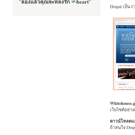
ลองแล้วคุณจะหลงรัก
"
"
Drupal เป็น 
Whitehouse.g
เว็บไซต์อย่
ดาวน์โหลดแล
ถ้าสนใจ Drupa