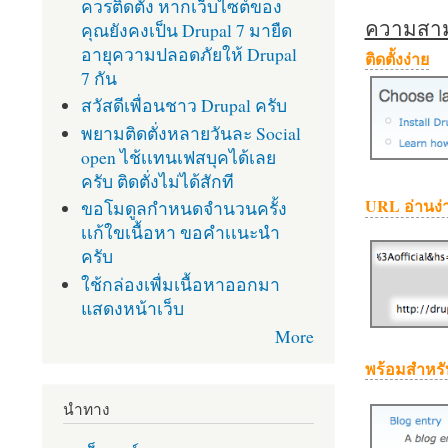
ควรติดตั้ง หากเว็บไซต์ของ
ความสามา
คุณยังคงเป็น Drupal 7 มายืด
อายุความปลอดภัยให้ Drupal
ติดตั้งง่าย
7 กัน
สวัสดีเพื่อนชาว Drupal ครับ
พยามติดตั่งหลายวันละ Social
open ไช้เเทนเฟสบุคได้เลย
ครับ ติดตั่งไม่ได้สักที
URL อ่านง่
ขอโมดูลกำหนดจำนวนครั้ง
เเก้ใขเนื้อหา ขอคำเเนะนำ
ครับ
ใช้กล่องเพื่มเนื้อหาออกมา
แสดงหน้าเว็บ
More
พร้อมสำหรั
นำทาง