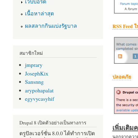
เว็บบอร์ด
เนื้อหาล่าสุด
ผลสลากกินแบ่งรัฐบาล
RSS Feed ใ
สมาชิกใหม่
jmprary
JosephKix
ปลอดภัย
Sansnng
arypohapalat
egyvycasyhif
Drupal 8 เปิดตัวอย่างเป็นทางการ
เพิ่มเติ
ดรูปัลเวอร์ชั่น 8.0.0 ได้ทำการเปิด
นอกจากความส