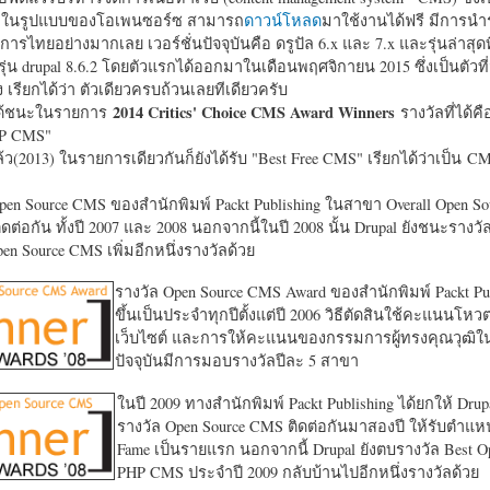
หาในรูปแบบของโอเพนซอร์ซ สามารถ
ดาวน์โหลด
มาใช้งานได้ฟรี มีการนำ
การไทยอย่างมากเลย เวอร์ชั่นปัจจุบันคือ ดรูปัล 6.x และ 7.x และรุ่นล่าสุดท
รุ่น drupal 8.6.2 โดยตัวแรกได้ออกมาในเดือนพฤศจิกายน 2015 ซึ่งเป็นตัวที่
ง เรียกได้ว่า ตัวเดียวครบถ้วนเลยทีเดียวครับ
2014 Critics' Choice CMS Award Winners
้ชนะในรายการ
รางวัลที่ได้คื
HP CMS"
แล้ว(2013) ในรายการเดียวกันก็ยังได้รับ "
Best Free CMS" เรียกได้ว่าเป็น CMS 
en Source CMS ของสำนักพิมพ์ Packt Publishing ในสาขา Overall Open S
ดต่อกัน ทั้งปี 2007 และ 2008 นอกจากนี้ในปี 2008 นั้น Drupal ยังชนะรางว
en Source CMS เพิ่มอีกหนึ่งรางวัลด้วย
รางวัล Open Source CMS Award ของสำนักพิมพ์ Packt Pub
ขึ้นเป็นประจำทุกปีตั้งแต่ปี 2006 วิธีตัดสินใช้คะแนนโหว
เว็บไซต์ และการให้คะแนนของกรรมการผู้ทรงคุณวุฒิ
ปัจจุบันมีการมอบรางวัลปีละ 5 สาขา
ในปี 2009 ทางสำนักพิมพ์ Packt Publishing ได้ยกให้ Drup
รางวัล Open Source CMS ติดต่อกันมาสองปี ให้รับตำแหน่
Fame เป็นรายแรก นอกจากนี้ Drupal ยังตบรางวัล Best O
PHP CMS ประจำปี 2009 กลับบ้านไปอีกหนึ่งรางวัลด้วย