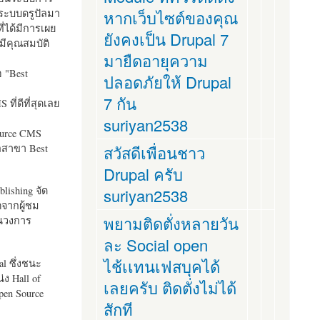
ระบบดรูปัลมา
หากเว็บไซต์ของคุณ
ี่ได้มีการเผย
ยังคงเป็น Drupal 7
มีคุณสมบัติ
มายืดอายุความ
อ "
Best
ปลอดภัยให้ Drupal
7 กัน
ที่ดีที่สุดเลย
suriyan2538
ource CMS
ัลสาขา Best
สวัสดีเพื่อนชาว
Drupal ครับ
lishing จัด
suriyan2538
ตจากผู้ชม
พยามติดตั่งหลายวัน
ในวงการ
ละ Social open
ไช้เเทนเฟสบุคได้
al ซึ่งชนะ
ง Hall of
เลยครับ ติดตั่งไม่ได้
pen Source
สักที