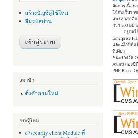
จัดการเนื้อ
สร้างบัญชีผู้ใช้ใหม่
ใช้กับเว็บราช
แพร่ล่าสุดคือ
ลืมรหัสผ่าน
กว่า 200 อย่า
ดรูปัลได
Enterprise P
และเมื่อปีที่
ทีเดียว
ชนะรางวัล Op
Award สองปีติ
PHP Based Op
สมาชิก
ตั้งคำถามใหม่
กระทู้ใหม่
d7security client Module ที่