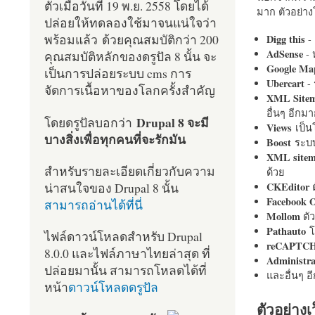
ตัวเมื่อวันที่ 19 พ.ย. 2558 โดยได้
มาก ตัวอย่างโ
ปล่อยให้ทดลองใช้มาจนแน่ใจว่า
พร้อมแล้ว ด้วยคุณสมบัติกว่า 200
Digg this
- 
AdSense
- 
คุณสมบัติหลักของดรูปัล 8 นั้น จะ
Google Ma
เป็นการปล่อยระบบ cms การ
Ubercart
- 
จัดการเนื้อหาของโลกครั้งสำคัญ
XML Site
อื่นๆ อีก
Drupal 8 จะมี
โดยดรูปัลบอกว่า
Views
เป็
บางสิ่งเพื่อทุกคนที่จะรักมัน
Boost
ระบบ
XML site
สำหรับรายละเอียดเกี่ยวกับความ
ด้วย
น่าสนใจของ Drupal 8 นั้น
CKEditor
ต
Facebook 
สามารถอ่านได้ที่นี่
Mollom
ตั
Pathauto
โ
ไฟล์ดาวน์โหลดสำหรับ Drupal
reCAPTC
8.0.0 และไฟล์ภาษาไทยล่าสุด ที่
Administr
ปล่อยมานั้น สามารถโหลดได้ที่
และอื่นๆ 
หน้า
ดาวน์โหลดดรูปัล
ตัวอย่างเ