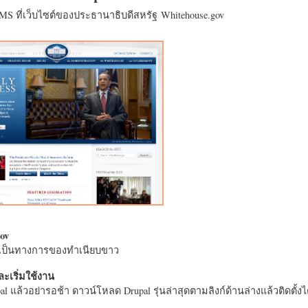
CMS ที่เว็บไซต์ของประธานาธิบดีสหรัฐ Whitehouse.gov
ov
างเป็นทางการของทำเนียบขาว
ะเริ่มใช้งาน
l แล้วอย่ารอช้า ดาวน์โหลด Drupal รุ่นล่าสุดตามลิงก์ด้านล่างแล้วติดตั้งได