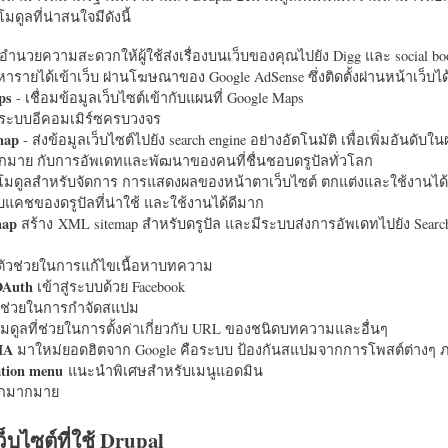
มดูลที่น่าสนใจมีดังนี้
อำนวยความสะดวกให้ผู้ใช้ส่งเรื่องบนเว็บของคุณไปยัง Digg และ social bo
หารายได้เข้าเว็บ ผ่านโฆษณาของ Google AdSense ซึ่งติดตั้งผ่านหน้าเว็บ
ps
- เชื่อมข้อมูลเว็บไซต์เข้ากับแผนที่ Google Maps
ระบบอีคอมเมิร์ซครบวงจร
map
- ส่งข้อมูลเว็บไซต์ไปยัง search engine อย่างอัตโนมัติ เพื่อเพิ่มอันดั
มากมาย กับการอัพเดทและพัฒนาของคนที่ชื่นชอบดรูปัลทั่วโลก
นโมดูลสำหรับจัดการ การแสดงผลของหน้าตาเว็บไซต์ ตกแต่งและใช้งานได้
แคชของดรูปัลที่น่าใช้ และใช้งานได้ดีมาก
map
สร้าง XML sitemap สำหรับดรูปัล และมีระบบส่งการอัพเดทไปยัง Search
ัวช่วยในการแก้ไขเนื้อหาบทความ
OAuth
เข้าสู่ระบบด้วย Facebook
วช่วยในการกำจัดสแปม
มดูลที่ช่วยในการตั้งค่าเกี่ยวกับ URL ของชนิดบทความและอื่นๆ
HA
มาใหม่ยอดฮิตจาก Google คือระบบ ป้องกันสแปมจากการโพสต์ต่างๆ ภ
ation menu
แนะนำพิเศษสำหรับเมนูแอดมิน
อีกมากมาย
ว็บไซต์ที่ใช้ Drupal