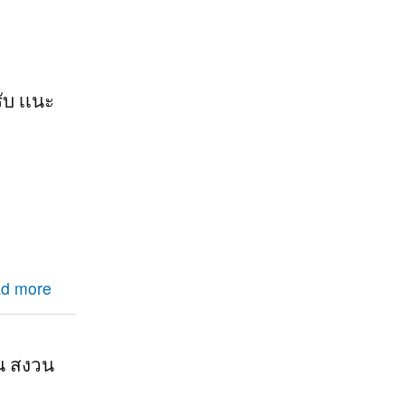
ับ เเนะ
เนะนำหน่อย
d more
ัน สงวน