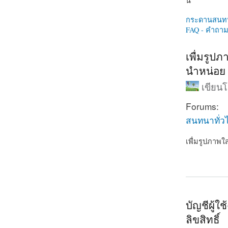
นี่
กระดานสนท
FAQ - คำถามท
เพื่มรูป
นำหน่อย
เขียน
Forums:
สนทนาทั่ว
เพื่มรูปภาพใ
about เพื่ม
บัญชีผู้
ลิขสิทธิ์