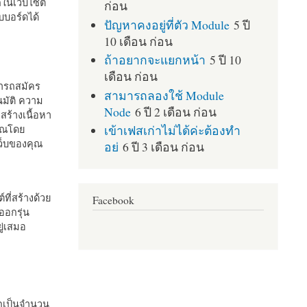
กในเว็บไซต์
ก่อน
บอร์ดได้
ปัญหาคงอยู่ที่ตัว Module
5 ปี
10 เดือน ก่อน
ถ้าอยากจะแยกหน้า
5 ปี 10
เดือน ก่อน
มารถสมัคร
สามารถลองใช้ Module
มัติ ความ
Node
6 ปี 2 เดือน ก่อน
สร้างเนื้อหา
เข้าเฟสเก่าไม่ได้ค่ะต้องทำ
คุณโดย
เว็บของคุณ
อย่
6 ปี 3 เดือน ก่อน
ที่สร้างด้วย
Facebook
ออกรุ่น
ู่เสมอ
กเป็นจำนวน