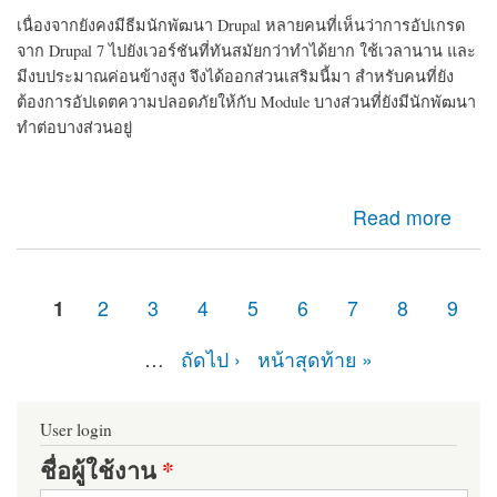
เนื่องจากยังคงมีธีมนักพัฒนา Drupal หลายคนที่เห็นว่าการอัปเกรด
จาก Drupal 7 ไปยังเวอร์ชันที่ทันสมัยกว่าทำได้ยาก ใช้เวลานาน และ
มีงบประมาณค่อนข้างสูง จึงได้ออกส่วนเสริมนี้มา สำหรับคนที่ยัง
ต้องการอัปเดตความปลอดภัยให้กับ Module บางส่วนที่ยังมีนักพัฒนา
ทำต่อบางส่วนอยู่
about d7security client Module ที่ควรติดตั้ง หากเว็บไซต์
Read more
ของคุณยังคงเป็น Drupal 7 มายืดอายุความปลอดภัยให้
Drupal 7 กัน
1
2
3
4
5
6
7
8
9
หน้า
…
ถัดไป ›
หน้าสุดท้าย »
User login
ชื่อผู้ใช้งาน
*