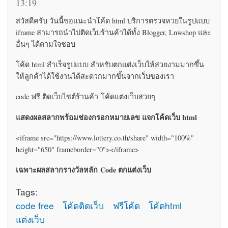
13:19
สวัสดีครับ วันนี้ขอแนะนำโค้ด html บริการตรวจหวยในรูปแบบ
iframe สามารถนำไปติดเว็บร้านค้าได้ทั้ง Blogger, Lnwshop และ
อื่นๆ ได้ตามใจชอบ
โค้ด html สำเร็จรูปแบบ สำหรับตกแต่งเว็บให้สวยงามมากขึ้น
ให้ลูกค้าได้ใช้งานได้สะดวกมากขึ้นจากเว็บของเรา
code ฟรี ติดเว็บไซต์ร้านค้า โค้ดแต่งเว็บสวยๆ
แสดงผลสลากพร้อมช่องกรอกหมายเลข แจกโค้ดเว็บ html
<iframe src="https://www.lottery.co.th/share" width="100%"
height="650" frameborder="0"></iframe>
เฉพาะผลสลากรางวัลหลัก Code ตกแต่งเว็บ
Tags:
code free
โค้ดติดเว็บ
ฟรีโค้ด
โค้ดhtml
แต่งเว็บ