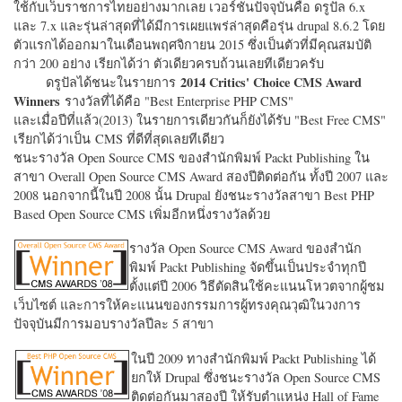
ใช้กับเว็บราชการไทยอย่างมากเลย เวอร์ชั่นปัจจุบันคือ ดรูปัล 6.x
และ 7.x และรุ่นล่าสุดที่ได้มีการเผยแพร่ล่าสุดคือรุ่น drupal 8.6.2 โดย
ตัวแรกได้ออกมาในเดือนพฤศจิกายน 2015 ซึ่งเป็นตัวที่มีคุณสมบัติ
กว่า 200 อย่าง เรียกได้ว่า ตัวเดียวครบถ้วนเลยทีเดียวครับ
2014 Critics' Choice CMS Award
ดรูปัลได้ชนะในรายการ
Winners
รางวัลที่ได้คือ "
Best Enterprise PHP CMS"
และเมื่อปีที่แล้ว(2013) ในรายการเดียวกันก็ยังได้รับ "
Best Free CMS"
เรียกได้ว่าเป็น CMS ที่ดีที่สุดเลยทีเดียว
ชนะรางวัล Open Source CMS ของสำนักพิมพ์ Packt Publishing ใน
สาขา Overall Open Source CMS Award สองปีติดต่อกัน ทั้งปี 2007 และ
2008 นอกจากนี้ในปี 2008 นั้น Drupal ยังชนะรางวัลสาขา Best PHP
Based Open Source CMS เพิ่มอีกหนึ่งรางวัลด้วย
รางวัล Open Source CMS Award ของสำนัก
พิมพ์ Packt Publishing จัดขึ้นเป็นประจำทุกปี
ตั้งแต่ปี 2006 วิธีตัดสินใช้คะแนนโหวตจากผู้ชม
เว็บไซต์ และการให้คะแนนของกรรมการผู้ทรงคุณวุฒิในวงการ
ปัจจุบันมีการมอบรางวัลปีละ 5 สาขา
ในปี 2009 ทางสำนักพิมพ์ Packt Publishing ได้
ยกให้ Drupal ซึ่งชนะรางวัล Open Source CMS
ติดต่อกันมาสองปี ให้รับตำแหน่ง Hall of Fame