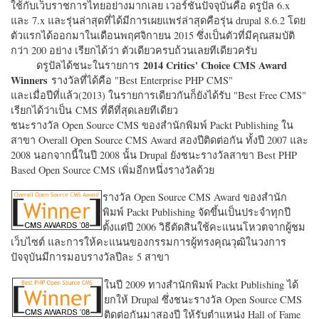
ใช้กับเว็บราชการไทยอย่างมากเลย เวอร์ชั่นปัจจุบันคือ ดรูปัล 6.x
และ 7.x และรุ่นล่าสุดที่ได้มีการเผยแพร่ล่าสุดคือรุ่น drupal 8.6.2 โดย
ตัวแรกได้ออกมาในเดือนพฤศจิกายน 2015 ซึ่งเป็นตัวที่มีคุณสมบัติ
กว่า 200 อย่าง เรียกได้ว่า ตัวเดียวครบถ้วนเลยทีเดียวครับ
2014 Critics' Choice CMS Award
ดรูปัลได้ชนะในรายการ
Winners
รางวัลที่ได้คือ "
Best Enterprise PHP CMS"
และเมื่อปีที่แล้ว(2013) ในรายการเดียวกันก็ยังได้รับ "
Best Free CMS"
เรียกได้ว่าเป็น CMS ที่ดีที่สุดเลยทีเดียว
ชนะรางวัล Open Source CMS ของสำนักพิมพ์ Packt Publishing ใน
สาขา Overall Open Source CMS Award สองปีติดต่อกัน ทั้งปี 2007 และ
2008 นอกจากนี้ในปี 2008 นั้น Drupal ยังชนะรางวัลสาขา Best PHP
Based Open Source CMS เพิ่มอีกหนึ่งรางวัลด้วย
รางวัล Open Source CMS Award ของสำนัก
พิมพ์ Packt Publishing จัดขึ้นเป็นประจำทุกปี
ตั้งแต่ปี 2006 วิธีตัดสินใช้คะแนนโหวตจากผู้ชม
เว็บไซต์ และการให้คะแนนของกรรมการผู้ทรงคุณวุฒิในวงการ
ปัจจุบันมีการมอบรางวัลปีละ 5 สาขา
ในปี 2009 ทางสำนักพิมพ์ Packt Publishing ได้
ยกให้ Drupal ซึ่งชนะรางวัล Open Source CMS
ติดต่อกันมาสองปี ให้รับตำแหน่ง Hall of Fame