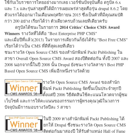
ใช้กับเว็บราชการไทยอย่างมากเลย เวอร์ชั่นปัจจุบันคือ ดรูปัล 6.x
และ 7.x และรุ่นล่าสุดที่ได้มีการเผยแพร่ล่าสุดคือรุ่น drupal 8.6.2 โดย
ตัวแรกได้ออกมาในเดือนพฤศจิกายน 2015 ซึ่งเป็นตัวที่มีคุณสมบัติ
กว่า 200 อย่าง เรียกได้ว่า ตัวเดียวครบถ้วนเลยทีเดียวครับ
2014 Critics' Choice CMS Award
ดรูปัลได้ชนะในรายการ
Winners
รางวัลที่ได้คือ "
Best Enterprise PHP CMS"
และเมื่อปีที่แล้ว(2013) ในรายการเดียวกันก็ยังได้รับ "
Best Free CMS"
เรียกได้ว่าเป็น CMS ที่ดีที่สุดเลยทีเดียว
ชนะรางวัล Open Source CMS ของสำนักพิมพ์ Packt Publishing ใน
สาขา Overall Open Source CMS Award สองปีติดต่อกัน ทั้งปี 2007 และ
2008 นอกจากนี้ในปี 2008 นั้น Drupal ยังชนะรางวัลสาขา Best PHP
Based Open Source CMS เพิ่มอีกหนึ่งรางวัลด้วย
รางวัล Open Source CMS Award ของสำนัก
พิมพ์ Packt Publishing จัดขึ้นเป็นประจำทุกปี
ตั้งแต่ปี 2006 วิธีตัดสินใช้คะแนนโหวตจากผู้ชม
เว็บไซต์ และการให้คะแนนของกรรมการผู้ทรงคุณวุฒิในวงการ
ปัจจุบันมีการมอบรางวัลปีละ 5 สาขา
ในปี 2009 ทางสำนักพิมพ์ Packt Publishing ได้
ยกให้ Drupal ซึ่งชนะรางวัล Open Source CMS
ติดต่อกันมาสองปี ให้รับตำแหน่ง Hall of Fame