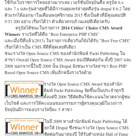
ใช้กับเว็บราชการไทยอย่างมากเลย เวอร์ชั่นปัจจุบันคือ ดรูปัล 6.x
และ 7.x และรุ่นล่าสุดที่ได้มีการเผยแพร่ล่าสุดคือรุ่น drupal 8.6.2 โดย
ตัวแรกได้ออกมาในเดือนพฤศจิกายน 2015 ซึ่งเป็นตัวที่มีคุณสมบัติ
กว่า 200 อย่าง เรียกได้ว่า ตัวเดียวครบถ้วนเลยทีเดียวครับ
2014 Critics' Choice CMS Award
ดรูปัลได้ชนะในรายการ
Winners
รางวัลที่ได้คือ "
Best Enterprise PHP CMS"
และเมื่อปีที่แล้ว(2013) ในรายการเดียวกันก็ยังได้รับ "
Best Free CMS"
เรียกได้ว่าเป็น CMS ที่ดีที่สุดเลยทีเดียว
ชนะรางวัล Open Source CMS ของสำนักพิมพ์ Packt Publishing ใน
สาขา Overall Open Source CMS Award สองปีติดต่อกัน ทั้งปี 2007 และ
2008 นอกจากนี้ในปี 2008 นั้น Drupal ยังชนะรางวัลสาขา Best PHP
Based Open Source CMS เพิ่มอีกหนึ่งรางวัลด้วย
รางวัล Open Source CMS Award ของสำนัก
พิมพ์ Packt Publishing จัดขึ้นเป็นประจำทุกปี
ตั้งแต่ปี 2006 วิธีตัดสินใช้คะแนนโหวตจากผู้ชม
เว็บไซต์ และการให้คะแนนของกรรมการผู้ทรงคุณวุฒิในวงการ
ปัจจุบันมีการมอบรางวัลปีละ 5 สาขา
ในปี 2009 ทางสำนักพิมพ์ Packt Publishing ได้
ยกให้ Drupal ซึ่งชนะรางวัล Open Source CMS
ติดต่อกันมาสองปี ให้รับตำแหน่ง Hall of Fame