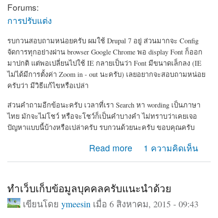
Forums:
การปรับแต่ง
รบกวนสอบถามหน่อยครับ ผมใช้ Drupal 7 อยู่ ส่วนมากจะ Config
จัดการทุกอย่างผ่าน browser Google Chrome พอ display Font ก็ออก
มาปกติ แต่พอเปลี่ยนไปใช้ IE กลายเป็นว่า Font มีขนาดเล็กลง (IE
ไม่ได้มีการตั้งค่า Zoom in - out นะครับ) เลยอยากจะสอบถามหน่อย
ครับว่า มีวิธีแก้ไขหรือเปล่า
ส่วนคำถามอีกข้อนะครับ เวลาที่เรา Search หา wording เป็นภาษา
ไทย มักจะไม่โชว์ หรือจะโชว์ก็เป็นคำบางคำ ไม่ทราบว่าเคยเจอ
ปัญหาแบบนี้บ้างหรือเปล่าครับ รบกวนด้วยนะครับ ขอบคุณครับ
about ขนาด Font display ในแต่ละ browser และการ
Read more
1 ความคิดเห็น
Search เป็นภาษาไทย
ทำเว็บเก็บข้อมูลบุคคลครับแนะนำด้วย
เขียนโดย
ymeesin
เมื่อ 6 สิงหาคม, 2015 - 09:43