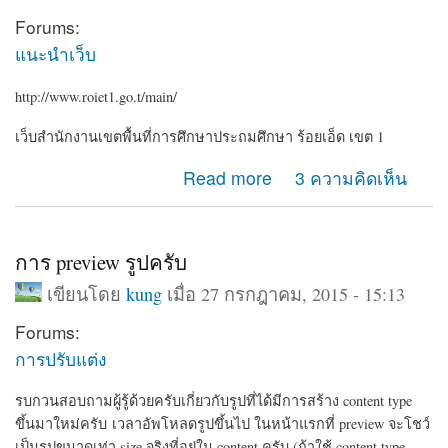
Forums:
แนะนำเว็บ
http://www.roiet1.go.t/main/
เว็บสำนักงานเขตพื้นที่การศึกษาประถมศึกษา ร้อยเอ็ด เขต 1
about roiet1.go.th
Read more
3 ความคิดเห็น
การ preview รูปครับ
เขียนโดย
kung
เมื่อ 27 กรกฎาคม, 2015 - 15:13
Forums:
การปรับแต่ง
รบกวนสอบถามผู้รู้ด้วยครับเกี่ยวกับรูปที่ได้มีการสร้าง content type
ขึ้นมาใหม่ครับ เวลาอัพโหลดรูปขึ้นไป ในหน้าแรกที่ preview จะโชว์
เป็นรูปขนาดเท่า size จริงที่อยู่ใน content ครับ
(ถ้าใช้ content type