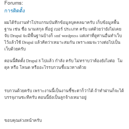
Forums:
การติดตั้ง
ผมได้รับงานทำโปรแกรมบันทึกข้อมูลบุคคลมาครับ เก็บข้อมูลพื้น
ฐาน เช่น ชื่อ นามสกุล ที่อยู่ เบอร์ ประเภท ครับ แต่ด้วยว่ายังไม่เคย
จับ Drupal จะมีพื้นฐานบ้างก็ smf wordpress แต่เท่าที่ดูท่านอื่นทำเว็บ
ไว้แล้วใช้ Drupal แล้วคิดว่าเหมาะสมกัน เพราะผมจะวางต่อไปเป็น
เว็บด้วยครับ
ตอนนี้ติดตั้ง Drupal 8 ไปแล้ว กำลัง ครับ ไม่ทราบว่าต้องยังไงต่อ โม
ดุล หรือ โหนด หรืออะไรรบกวนชี้แนวทางด้วย
รบกวนด้วยครับ เพราะงานนี้เป็นงานชี้ชะตาก็ว่าได้ ถ้าทำผ่านก็จะได้
บรรจุงานซะทีครับ ตอนนี้ยังเป็นลูกจ้างเหมาอยู่
ขอบคุณล่วงหน้าครับ