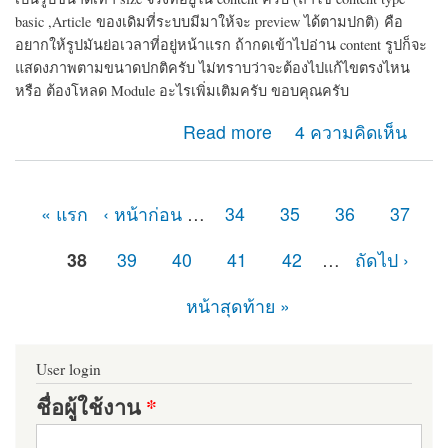
basic ,Article
ของเดิมที่ระบบมีมาให้จะ preview ได้ตามปกติ)
คือ
อยากให้รูปมันย่อเวลาที่อยู่หน้าแรก ถ้ากดเข้าไปอ่าน content รูปก็จะ
แสดงภาพตามขนาดปกติครับ ไม่ทราบว่าจะต้องไปแก้ไขตรงไหน
หรือ ต้องโหลด Module อะไรเพิ่มเติมครับ ขอบคุณครับ
about การ preview รูปครับ
Read more
4 ความคิดเห็น
« แรก
‹ หน้าก่อน
…
34
35
36
37
หน้า
38
39
40
41
42
…
ถัดไป ›
หน้าสุดท้าย »
User login
ชื่อผู้ใช้งาน
*