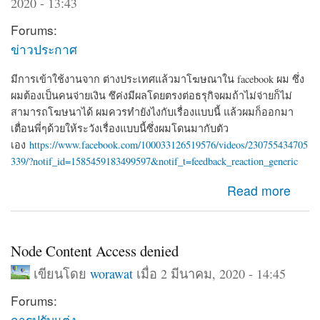
2020 - 13:43
Forums:
ข่าวประกาศ
มีการเข้าใช้งานจาก ต่างประเทศแล้วมาโฆษณาใน facebook ผม ซึ่ง
ผมต้องเป็นคนจ่ายเงิน ซึค่งมีผลโดยตรงต่อธรุกิจผมถ้าไม่จ่ายก็ไม่
สามารถโฆษนาได้ ผมควรทำยังไงกับเรื่องแบบนี้ แล้วผมก็ออกมา
เตื่อนพี่ๆด้วยให้ระวังเรื่องแบบนี้ซึ่งผมโดนมากับตัว
เอง
https://www.facebook.com/100033126519576/videos/230755434705
339/?notif_id=1585459183499597&notif_t=feedback_reaction_generic
about ผมโดน Hack จาก iP 192.126.154.97 ซึ่งเอาของตัว
Read more
เองมาโฆษนา ซึ่งเป็นเงินของผมที่จะต้องจ่าย
Node Content Access denied
เขียนโดย
worawat
เมื่อ 2 มีนาคม, 2020 - 14:45
Forums:
การปรับแต่ง