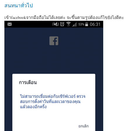
สนทนาทั่วไป
เข้าfacebookจากมือถือไม่ได้เลยค่ะ จะขึ้นตามรูปต้องแก้ไขยังไงดีคะ