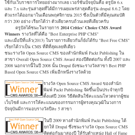
ใช้กับเว็บราชการไทยอย่างมากเลย เวอร์ชั่นปัจจุบันคือ ดรูปัล 6.x
และ 7.x และรุ่นล่าสุดที่ได้มีการเผยแพร่ล่าสุดคือรุ่น drupal 8.6.2 โดย
ตัวแรกได้ออกมาในเดือนพฤศจิกายน 2015 ซึ่งเป็นตัวที่มีคุณสมบัติ
กว่า 200 อย่าง เรียกได้ว่า ตัวเดียวครบถ้วนเลยทีเดียวครับ
2014 Critics' Choice CMS Award
ดรูปัลได้ชนะในรายการ
Winners
รางวัลที่ได้คือ "
Best Enterprise PHP CMS"
และเมื่อปีที่แล้ว(2013) ในรายการเดียวกันก็ยังได้รับ "
Best Free CMS"
เรียกได้ว่าเป็น CMS ที่ดีที่สุดเลยทีเดียว
ชนะรางวัล Open Source CMS ของสำนักพิมพ์ Packt Publishing ใน
สาขา Overall Open Source CMS Award สองปีติดต่อกัน ทั้งปี 2007 และ
2008 นอกจากนี้ในปี 2008 นั้น Drupal ยังชนะรางวัลสาขา Best PHP
Based Open Source CMS เพิ่มอีกหนึ่งรางวัลด้วย
รางวัล Open Source CMS Award ของสำนัก
พิมพ์ Packt Publishing จัดขึ้นเป็นประจำทุกปี
ตั้งแต่ปี 2006 วิธีตัดสินใช้คะแนนโหวตจากผู้ชม
เว็บไซต์ และการให้คะแนนของกรรมการผู้ทรงคุณวุฒิในวงการ
ปัจจุบันมีการมอบรางวัลปีละ 5 สาขา
ในปี 2009 ทางสำนักพิมพ์ Packt Publishing ได้
ยกให้ Drupal ซึ่งชนะรางวัล Open Source CMS
ติดต่อกันมาสองปี ให้รับตำแหน่ง Hall of Fame