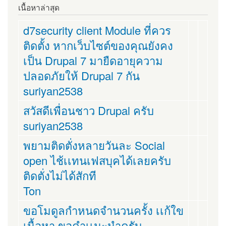
เนื้อหาล่าสุด
d7security client Module ที่ควร
ติดตั้ง หากเว็บไซต์ของคุณยังคง
เป็น Drupal 7 มายืดอายุความ
ปลอดภัยให้ Drupal 7 กัน
suriyan2538
สวัสดีเพื่อนชาว Drupal ครับ
suriyan2538
พยามติดตั่งหลายวันละ Social
open ไช้เเทนเฟสบุคได้เลยครับ
ติดตั่งไม่ได้สักที
Ton
ขอโมดูลกำหนดจำนวนครั้ง เเก้ใข
เนื้อหา ขอคำเเนะนำครับ