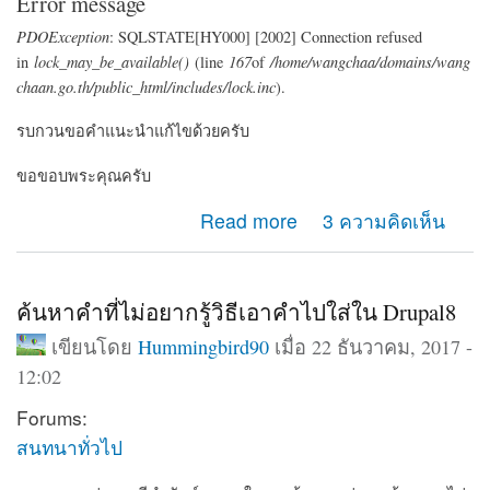
Error message
PDOException
: SQLSTATE[HY000] [2002] Connection refused
in
lock_may_be_available()
(line
167
of
/home/wangchaa/domains/wang
chaan.go.th/public_html/includes/lock.inc
).
รบกวนขอคำแนะนำแก้ไขด้วยครับ
ขอขอบพระคุณครับ
about เวบขึ้น error
Read more
3 ความคิดเห็น
ค้นหาคำที่ไม่อยากรู้วิธีเอาคำไปใส่ใน Drupal8
เขียนโดย
Hummingbird90
เมื่อ 22 ธันวาคม, 2017 -
12:02
Forums:
สนทนาทั่วไป