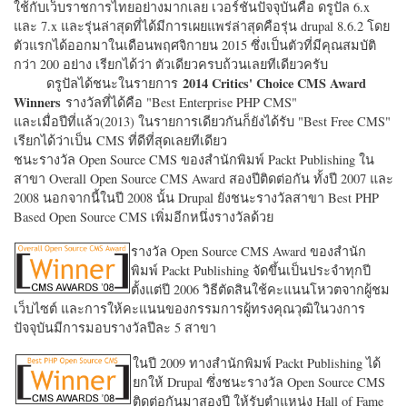
ใช้กับเว็บราชการไทยอย่างมากเลย เวอร์ชั่นปัจจุบันคือ ดรูปัล 6.x
และ 7.x และรุ่นล่าสุดที่ได้มีการเผยแพร่ล่าสุดคือรุ่น drupal 8.6.2 โดย
ตัวแรกได้ออกมาในเดือนพฤศจิกายน 2015 ซึ่งเป็นตัวที่มีคุณสมบัติ
กว่า 200 อย่าง เรียกได้ว่า ตัวเดียวครบถ้วนเลยทีเดียวครับ
2014 Critics' Choice CMS Award
ดรูปัลได้ชนะในรายการ
Winners
รางวัลที่ได้คือ "
Best Enterprise PHP CMS"
และเมื่อปีที่แล้ว(2013) ในรายการเดียวกันก็ยังได้รับ "
Best Free CMS"
เรียกได้ว่าเป็น CMS ที่ดีที่สุดเลยทีเดียว
ชนะรางวัล Open Source CMS ของสำนักพิมพ์ Packt Publishing ใน
สาขา Overall Open Source CMS Award สองปีติดต่อกัน ทั้งปี 2007 และ
2008 นอกจากนี้ในปี 2008 นั้น Drupal ยังชนะรางวัลสาขา Best PHP
Based Open Source CMS เพิ่มอีกหนึ่งรางวัลด้วย
รางวัล Open Source CMS Award ของสำนัก
พิมพ์ Packt Publishing จัดขึ้นเป็นประจำทุกปี
ตั้งแต่ปี 2006 วิธีตัดสินใช้คะแนนโหวตจากผู้ชม
เว็บไซต์ และการให้คะแนนของกรรมการผู้ทรงคุณวุฒิในวงการ
ปัจจุบันมีการมอบรางวัลปีละ 5 สาขา
ในปี 2009 ทางสำนักพิมพ์ Packt Publishing ได้
ยกให้ Drupal ซึ่งชนะรางวัล Open Source CMS
ติดต่อกันมาสองปี ให้รับตำแหน่ง Hall of Fame