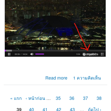
about มาทำLogo ใส่Videoแบบง่ายๆเหมือนเว็บดัง
Read more
1 ความคิดเห็น
« แรก
‹ หน้าก่อน
…
35
36
37
38
หน้า
39
40
41
42
43
…
ถัดไป ›