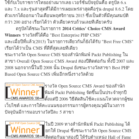
ใช้กับเว็บราชการไทยอย่างมากเลย เวอร์ชั่นปัจจุบันคือ ดรูปัล 6.x
และ 7.x และรุ่นล่าสุดที่ได้มีการเผยแพร่ล่าสุดคือรุ่น drupal 8.6.2 โดย
ตัวแรกได้ออกมาในเดือนพฤศจิกายน 2015 ซึ่งเป็นตัวที่มีคุณสมบัติ
กว่า 200 อย่าง เรียกได้ว่า ตัวเดียวครบถ้วนเลยทีเดียวครับ
2014 Critics' Choice CMS Award
ดรูปัลได้ชนะในรายการ
Winners
รางวัลที่ได้คือ "
Best Enterprise PHP CMS"
และเมื่อปีที่แล้ว(2013) ในรายการเดียวกันก็ยังได้รับ "
Best Free CMS"
เรียกได้ว่าเป็น CMS ที่ดีที่สุดเลยทีเดียว
ชนะรางวัล Open Source CMS ของสำนักพิมพ์ Packt Publishing ใน
สาขา Overall Open Source CMS Award สองปีติดต่อกัน ทั้งปี 2007 และ
2008 นอกจากนี้ในปี 2008 นั้น Drupal ยังชนะรางวัลสาขา Best PHP
Based Open Source CMS เพิ่มอีกหนึ่งรางวัลด้วย
รางวัล Open Source CMS Award ของสำนัก
พิมพ์ Packt Publishing จัดขึ้นเป็นประจำทุกปี
ตั้งแต่ปี 2006 วิธีตัดสินใช้คะแนนโหวตจากผู้ชม
เว็บไซต์ และการให้คะแนนของกรรมการผู้ทรงคุณวุฒิในวงการ
ปัจจุบันมีการมอบรางวัลปีละ 5 สาขา
ในปี 2009 ทางสำนักพิมพ์ Packt Publishing ได้
ยกให้ Drupal ซึ่งชนะรางวัล Open Source CMS
ติดต่อกันมาสองปี ให้รับตำแหน่ง Hall of Fame