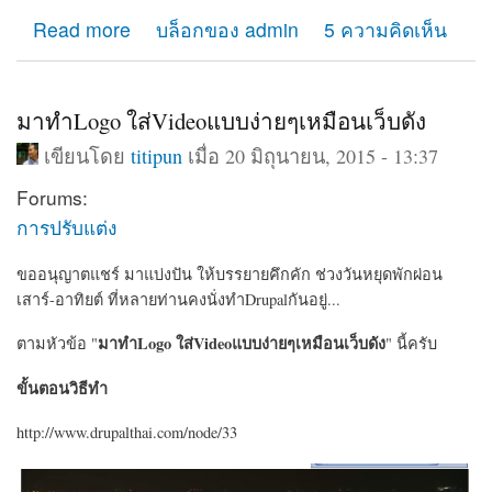
about เช่า hosting ที่ไหนดี แนะนำการเช่าโฮสติ้งทำเว็บ
Read more
บล็อกของ admin
5 ความคิดเห็น
มาทำLogo ใส่Videoแบบง่ายๆเหมือนเว็บดัง
เขียนโดย
titipun
เมื่อ 20 มิถุนายน, 2015 - 13:37
Forums:
การปรับแต่ง
ขออนุญาตแชร์ มาแบ่งปัน ให้บรรยายคึกคัก ช่วงวันหยุดพักผ่อน
เสาร์-อาทิยต์ ที่หลายท่านคงนั่งทำDrupalกันอยู่...
มาทำLogo ใส่Videoแบบง่ายๆเหมือนเว็บดัง
ตามหัวข้อ "
" นี้ครับ
ขั้นตอนวิธีทำ
http://www.drupalthai.com/node/33