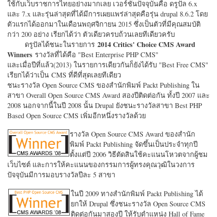
ใช้กับเว็บราชการไทยอย่างมากเลย เวอร์ชั่นปัจจุบันคือ ดรูปัล 6.x
และ 7.x และรุ่นล่าสุดที่ได้มีการเผยแพร่ล่าสุดคือรุ่น drupal 8.6.2 โดย
ตัวแรกได้ออกมาในเดือนพฤศจิกายน 2015 ซึ่งเป็นตัวที่มีคุณสมบัติ
กว่า 200 อย่าง เรียกได้ว่า ตัวเดียวครบถ้วนเลยทีเดียวครับ
2014 Critics' Choice CMS Award
ดรูปัลได้ชนะในรายการ
Winners
รางวัลที่ได้คือ "
Best Enterprise PHP CMS"
และเมื่อปีที่แล้ว(2013) ในรายการเดียวกันก็ยังได้รับ "
Best Free CMS"
เรียกได้ว่าเป็น CMS ที่ดีที่สุดเลยทีเดียว
ชนะรางวัล Open Source CMS ของสำนักพิมพ์ Packt Publishing ใน
สาขา Overall Open Source CMS Award สองปีติดต่อกัน ทั้งปี 2007 และ
2008 นอกจากนี้ในปี 2008 นั้น Drupal ยังชนะรางวัลสาขา Best PHP
Based Open Source CMS เพิ่มอีกหนึ่งรางวัลด้วย
รางวัล Open Source CMS Award ของสำนัก
พิมพ์ Packt Publishing จัดขึ้นเป็นประจำทุกปี
ตั้งแต่ปี 2006 วิธีตัดสินใช้คะแนนโหวตจากผู้ชม
เว็บไซต์ และการให้คะแนนของกรรมการผู้ทรงคุณวุฒิในวงการ
ปัจจุบันมีการมอบรางวัลปีละ 5 สาขา
ในปี 2009 ทางสำนักพิมพ์ Packt Publishing ได้
ยกให้ Drupal ซึ่งชนะรางวัล Open Source CMS
ติดต่อกันมาสองปี ให้รับตำแหน่ง Hall of Fame