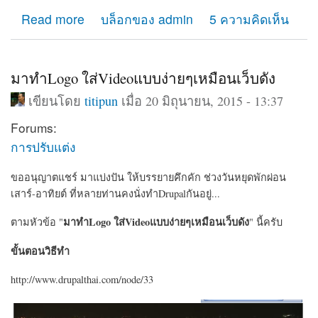
about เช่า hosting ที่ไหนดี แนะนำการเช่าโฮสติ้งทำเว็บ
Read more
บล็อกของ admin
5 ความคิดเห็น
มาทำLogo ใส่Videoแบบง่ายๆเหมือนเว็บดัง
เขียนโดย
titipun
เมื่อ 20 มิถุนายน, 2015 - 13:37
Forums:
การปรับแต่ง
ขออนุญาตแชร์ มาแบ่งปัน ให้บรรยายคึกคัก ช่วงวันหยุดพักผ่อน
เสาร์-อาทิยต์ ที่หลายท่านคงนั่งทำDrupalกันอยู่...
มาทำLogo ใส่Videoแบบง่ายๆเหมือนเว็บดัง
ตามหัวข้อ "
" นี้ครับ
ขั้นตอนวิธีทำ
http://www.drupalthai.com/node/33