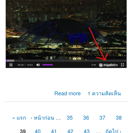
about มาทำLogo ใส่Videoแบบง่ายๆเหมือนเว็บดัง
Read more
1 ความคิดเห็น
« แรก
‹ หน้าก่อน
…
35
36
37
38
หน้า
39
40
41
42
43
…
ถัดไป ›