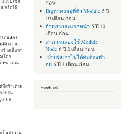
กในเว็บไซต์
ก่อน
บอร์ดได้
ปัญหาคงอยู่ที่ตัว Module
5 ปี
10 เดือน ก่อน
ถ้าอยากจะแยกหน้า
5 ปี 10
เดือน ก่อน
มารถสมัคร
สามารถลองใช้ Module
มัติ ความ
Node
6 ปี 2 เดือน ก่อน
สร้างเนื้อหา
เข้าเฟสเก่าไม่ได้ค่ะต้องทำ
คุณโดย
เว็บของคุณ
อย่
6 ปี 3 เดือน ก่อน
ที่สร้างด้วย
Facebook
ออกรุ่น
ู่เสมอ
กเป็นจำนวน