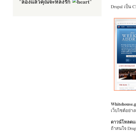
ลองแล้วคุณจะหลงรัก
"
"
Drupal เป็น 
Whitehouse.g
เว็บไซต์อย่
ดาวน์โหลดแล
ถ้าสนใจ Drupa