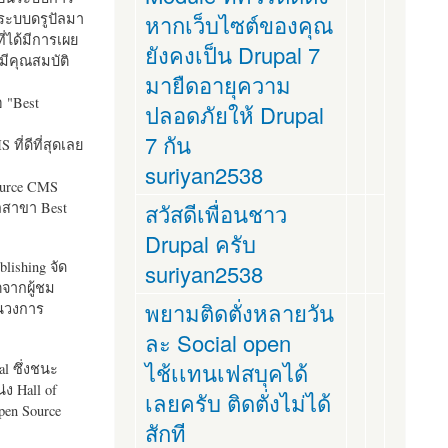
ระบบดรูปัลมา
หากเว็บไซต์ของคุณ
ี่ได้มีการเผย
ยังคงเป็น Drupal 7
มีคุณสมบัติ
มายืดอายุความ
อ "
Best
ปลอดภัยให้ Drupal
7 กัน
ที่ดีที่สุดเลย
suriyan2538
ource CMS
ัลสาขา Best
สวัสดีเพื่อนชาว
Drupal ครับ
lishing จัด
suriyan2538
ตจากผู้ชม
พยามติดตั่งหลายวัน
ในวงการ
ละ Social open
ไช้เเทนเฟสบุคได้
al ซึ่งชนะ
ง Hall of
เลยครับ ติดตั่งไม่ได้
pen Source
สักที