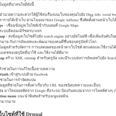
มดูลที่น่าสนใจมีดังนี้
อำนวยความสะดวกให้ผู้ใช้ส่งเรื่องบนเว็บของคุณไปยัง Digg และ social bo
หารายได้เข้าเว็บ ผ่านโฆษณาของ Google AdSense ซึ่งติดตั้งผ่านหน้าเว็บ
ps
- เชื่อมข้อมูลเว็บไซต์เข้ากับแผนที่ Google Maps
ระบบอีคอมเมิร์ซครบวงจร
map
- ส่งข้อมูลเว็บไซต์ไปยัง search engine อย่างอัตโนมัติ เพื่อเพิ่มอันดั
มากมาย กับการอัพเดทและพัฒนาของคนที่ชื่นชอบดรูปัลทั่วโลก
นโมดูลสำหรับจัดการ การแสดงผลของหน้าตาเว็บไซต์ ตกแต่งและใช้งานได้
แคชของดรูปัลที่น่าใช้ และใช้งานได้ดีมาก
map
สร้าง XML sitemap สำหรับดรูปัล และมีระบบส่งการอัพเดทไปยัง Search
ัวช่วยในการแก้ไขเนื้อหาบทความ
OAuth
เข้าสู่ระบบด้วย Facebook
วช่วยในการกำจัดสแปม
มดูลที่ช่วยในการตั้งค่าเกี่ยวกับ URL ของชนิดบทความและอื่นๆ
HA
มาใหม่ยอดฮิตจาก Google คือระบบ ป้องกันสแปมจากการโพสต์ต่างๆ ภ
ation menu
แนะนำพิเศษสำหรับเมนูแอดมิน
อีกมากมาย
ว็บไซต์ที่ใช้ Drupal