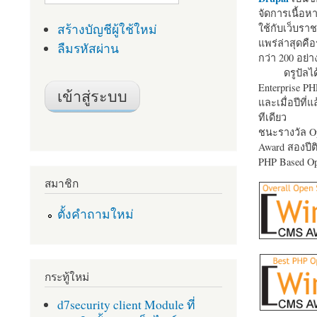
จัดการเนื้อ
สร้างบัญชีผู้ใช้ใหม่
ใช้กับเว็บราช
แพร่ล่าสุดคือ
ลืมรหัสผ่าน
กว่า 200 อย่า
ดรูปัลได
Enterprise P
และเมื่อปีที่
ทีเดียว
ชนะรางวัล Op
Award สองปีติ
PHP Based Op
สมาชิก
ตั้งคำถามใหม่
กระทู้ใหม่
d7security client Module ที่