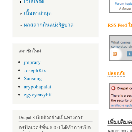
เว็บบอร์ด
เนื้อหาล่าสุด
ผลสลากกินแบ่งรัฐบาล
RSS Feed ใ
สมาชิกใหม่
jmprary
JosephKix
ปลอดภัย
Sansnng
arypohapalat
egyvycasyhif
Drupal 8 เปิดตัวอย่างเป็นทางการ
เพิ่มเติ
ดรูปัลเวอร์ชั่น 8.0.0 ได้ทำการเปิด
นอกจากความส