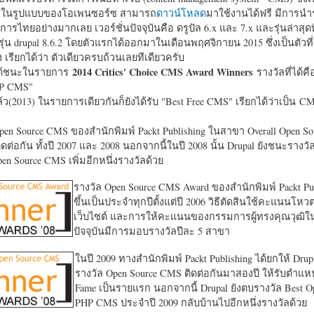
หาในรูปแบบของโอเพนซอร์ซ สามารถ
ดาวน์โหลด
มาใช้งานได้ฟรี มีการนำ
การไทยอย่างมากเลย เวอร์ชั่นปัจจุบันคือ ดรูปัล 6.x และ 7.x และรุ่นล่าสุดท
รุ่น drupal 8.6.2 โดยตัวแรกได้ออกมาในเดือนพฤศจิกายน 2015 ซึ่งเป็นตัวที่
ง เรียกได้ว่า ตัวเดียวครบถ้วนเลยทีเดียวครับ
2014 Critics' Choice CMS Award Winners
้ชนะในรายการ
รางวัลที่ได้คื
HP CMS"
แล้ว(2013) ในรายการเดียวกันก็ยังได้รับ "
Best Free CMS" เรียกได้ว่าเป็น CMS 
en Source CMS ของสำนักพิมพ์ Packt Publishing ในสาขา Overall Open S
ดต่อกัน ทั้งปี 2007 และ 2008 นอกจากนี้ในปี 2008 นั้น Drupal ยังชนะรางว
en Source CMS เพิ่มอีกหนึ่งรางวัลด้วย
รางวัล Open Source CMS Award ของสำนักพิมพ์ Packt Pub
ขึ้นเป็นประจำทุกปีตั้งแต่ปี 2006 วิธีตัดสินใช้คะแนนโหว
เว็บไซต์ และการให้คะแนนของกรรมการผู้ทรงคุณวุฒิ
ปัจจุบันมีการมอบรางวัลปีละ 5 สาขา
ในปี 2009 ทางสำนักพิมพ์ Packt Publishing ได้ยกให้ Drup
รางวัล Open Source CMS ติดต่อกันมาสองปี ให้รับตำแหน่
Fame เป็นรายแรก นอกจากนี้ Drupal ยังตบรางวัล Best O
PHP CMS ประจำปี 2009 กลับบ้านไปอีกหนึ่งรางวัลด้วย