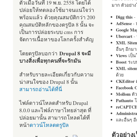
ตัวเมื่อวันที่ 19 พ.ย. 2558 โดยได้
มาก ตัวอย่างโ
ปล่อยให้ทดลองใช้มาจนแน่ใจว่า
พร้อมแล้ว ด้วยคุณสมบัติกว่า 200
Digg this
- 
AdSense
- 
คุณสมบัติหลักของดรูปัล 8 นั้น จะ
Google Ma
เป็นการปล่อยระบบ cms การ
Ubercart
- 
จัดการเนื้อหาของโลกครั้งสำคัญ
XML Site
อื่นๆ อีก
Drupal 8 จะมี
โดยดรูปัลบอกว่า
Views
เป็
บางสิ่งเพื่อทุกคนที่จะรักมัน
Boost
ระบบ
XML site
สำหรับรายละเอียดเกี่ยวกับความ
ด้วย
น่าสนใจของ Drupal 8 นั้น
CKEditor
ต
Facebook 
สามารถอ่านได้ที่นี่
Mollom
ตั
Pathauto
โ
ไฟล์ดาวน์โหลดสำหรับ Drupal
reCAPTC
8.0.0 และไฟล์ภาษาไทยล่าสุด ที่
Administr
ปล่อยมานั้น สามารถโหลดได้ที่
และอื่นๆ 
หน้า
ดาวน์โหลดดรูปัล
ตัวอย่างเ