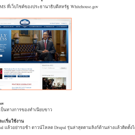
CMS ที่เว็บไซต์ของประธานาธิบดีสหรัฐ Whitehouse.gov
ov
างเป็นทางการของทำเนียบขาว
ะเริ่มใช้งาน
l แล้วอย่ารอช้า ดาวน์โหลด Drupal รุ่นล่าสุดตามลิงก์ด้านล่างแล้วติดตั้งได