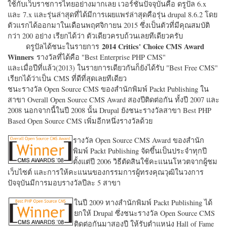
ใช้กับเว็บราชการไทยอย่างมากเลย เวอร์ชั่นปัจจุบันคือ ดรูปัล 6.x
และ 7.x และรุ่นล่าสุดที่ได้มีการเผยแพร่ล่าสุดคือรุ่น drupal 8.6.2 โดย
ตัวแรกได้ออกมาในเดือนพฤศจิกายน 2015 ซึ่งเป็นตัวที่มีคุณสมบัติ
กว่า 200 อย่าง เรียกได้ว่า ตัวเดียวครบถ้วนเลยทีเดียวครับ
2014 Critics' Choice CMS Award
ดรูปัลได้ชนะในรายการ
Winners
รางวัลที่ได้คือ "
Best Enterprise PHP CMS"
และเมื่อปีที่แล้ว(2013) ในรายการเดียวกันก็ยังได้รับ "
Best Free CMS"
เรียกได้ว่าเป็น CMS ที่ดีที่สุดเลยทีเดียว
ชนะรางวัล Open Source CMS ของสำนักพิมพ์ Packt Publishing ใน
สาขา Overall Open Source CMS Award สองปีติดต่อกัน ทั้งปี 2007 และ
2008 นอกจากนี้ในปี 2008 นั้น Drupal ยังชนะรางวัลสาขา Best PHP
Based Open Source CMS เพิ่มอีกหนึ่งรางวัลด้วย
รางวัล Open Source CMS Award ของสำนัก
พิมพ์ Packt Publishing จัดขึ้นเป็นประจำทุกปี
ตั้งแต่ปี 2006 วิธีตัดสินใช้คะแนนโหวตจากผู้ชม
เว็บไซต์ และการให้คะแนนของกรรมการผู้ทรงคุณวุฒิในวงการ
ปัจจุบันมีการมอบรางวัลปีละ 5 สาขา
ในปี 2009 ทางสำนักพิมพ์ Packt Publishing ได้
ยกให้ Drupal ซึ่งชนะรางวัล Open Source CMS
ติดต่อกันมาสองปี ให้รับตำแหน่ง Hall of Fame